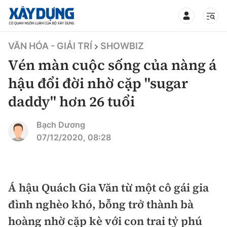
TIN BỘ XÂY DỰNG
VĂN HÓA - GIẢI TRÍ
SHOWBIZ
Vén màn cuộc sống của nàng á
hậu đổi đời nhờ cặp "sugar
daddy" hơn 26 tuổi
CHUYÊN MỤC
Bạch Dương
Mới nhất
07/12/2020, 08:28
Thời sự
Chính trị
Á hậu Quách Gia Văn từ một cô gái gia
Xây dựng
đình nghèo khó, bỗng trở thành bà
Xã hội
Chỉ đạo điều hành
hoàng nhờ cặp kè với con trai tỷ phú
Giao thông