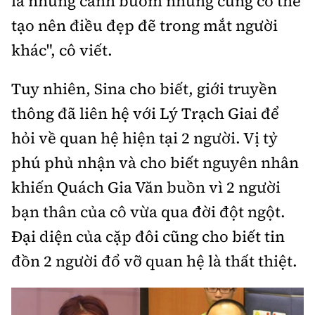
là những cánh bướm nhưng cũng có thể
Tổng biên tập:
Nguyễn Thị Hồng Nga
tạo nên điều đẹp đẽ trong mắt người
Phó Tổng biên tập:
Nguyễn Sơn Tùng,
khác", cô viết.
Nguyễn Đức Thắng, La Đức Hùng
Hotline:
Quảng cáo và Phát hành:
Tuy nhiên, Sina cho biết, giới truyền
0901 514 799
0915 057 282
thông đã liên hệ với Lý Trạch Giai để
Email:
bandoc@baoxaydung.vn
hỏi về quan hệ hiện tại 2 người. Vị tỷ
Cấm sao chép dưới mọi hình thức nếu không có sự
chấp thuận bằng văn bản.
phú phủ nhận và cho biết nguyên nhân
khiến Quách Gia Văn buồn vì 2 người
bạn thân của cô vừa qua đời đột ngột.
Đại diện của cặp đôi cũng cho biết tin
đồn 2 người đổ vỡ quan hệ là thất thiệt.
Thông tin tòa
soạn