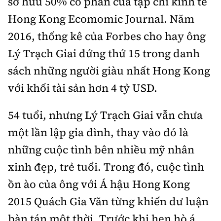
sở hữu 50% cổ phần của tạp chí kinh tế
Hong Kong Ecomomic Journal. Năm
2016, thống kê của Forbes cho hay ông
Lý Trạch Giai đứng thứ 15 trong danh
sách những người giàu nhất Hong Kong
với khối tài sản hơn 4 tỷ USD.
54 tuổi, nhưng Lý Trạch Giai vẫn chưa
một lần lập gia đình, thay vào đó là
những cuộc tình bên nhiều mỹ nhân
xinh đẹp, trẻ tuổi. Trong đó, cuộc tình
ồn ào của ông với Á hậu Hong Kong
2015 Quách Gia Văn từng khiến dư luận
bàn tán một thời. Trước khi hẹn hò á