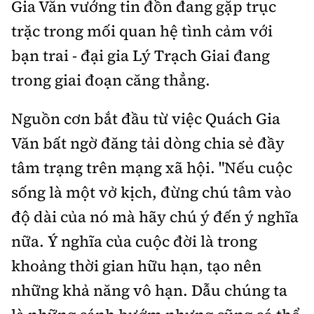
Gia Văn vướng tin đồn đang gặp trục
Thế giới
Gương sáng giao thông
Âm nhạc
Nhà thầu
trặc trong mối quan hệ tình cảm với
Hậu trường sao
Sản phẩm mới
Thời sự Quốc tế
Đi ++
bạn trai - đại gia Lý Trạch Giai đang
Mời thầu - Đấu thầu
360 độ thể thao
Tư vấn
Hồ sơ tài liệu
trong giai đoạn căng thẳng.
Du lịch
Video
Thi viết về GTVT
Thế giới giao thông
Nguồn cơn bắt đầu từ việc Quách Gia
Khám phá
Thời sự
Văn bất ngờ đăng tải dòng chia sẻ đầy
Thế giới xây dựng
Lối sống
Khám phá
tâm trạng trên mạng xã hội. "Nếu cuộc
Ẩm thực
sống là một vở kịch, đừng chú tâm vào
Camera giao thông
độ dài của nó mà hãy chú ý đến ý nghĩa
Cơ quan chủ quản: Bộ Xây dựng
Câu chuyện giao thông
nữa. Ý nghĩa của cuộc đời là trong
Giấy phép số: 03/GP-BVHTTDL, cấp ngày 1/4/2025.
khoảng thời gian hữu hạn, tạo nên
Giải trí - Thể thao
Tòa soạn: Số 2 Nguyễn Công Hoan, phường Giảng Võ,
những khả năng vô hạn. Dẫu chúng ta
Hà Nội.