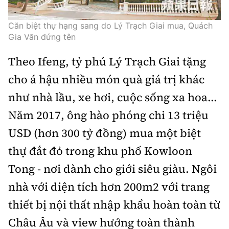
Căn biệt thự hạng sang do Lý Trạch Giai mua, Quách
Gia Văn đứng tên
Theo Ifeng, tỷ phú Lý Trạch Giai tặng
cho á hậu nhiều món quà giá trị khác
như nhà lầu, xe hơi, cuộc sống xa hoa...
Năm 2017, ông hào phóng chi 13 triệu
USD (hơn 300 tỷ đồng) mua một biệt
thự đắt đỏ trong khu phố Kowloon
Tong - nơi dành cho giới siêu giàu. Ngôi
nhà với diện tích hơn 200m2 với trang
thiết bị nội thất nhập khẩu hoàn toàn từ
Châu Âu và view hướng toàn thành