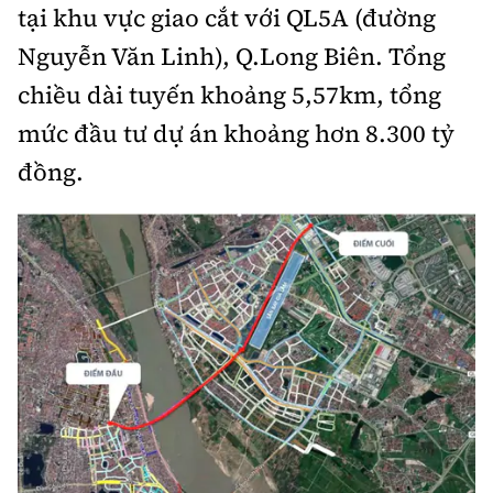
Tổng biên tập:
Nguyễn Thị Hồng Nga
tại khu vực giao cắt với QL5A (đường
Nguyễn Văn Linh), Q.Long Biên. Tổng
Phó Tổng biên tập:
Nguyễn Sơn Tùng,
Nguyễn Đức Thắng, La Đức Hùng
chiều dài tuyến khoảng 5,57km, tổng
Hotline:
Quảng cáo và Phát hành:
mức đầu tư dự án khoảng hơn 8.300 tỷ
0901 514 799
0915 057 282
đồng.
Email:
bandoc@baoxaydung.vn
Cấm sao chép dưới mọi hình thức nếu không có sự
chấp thuận bằng văn bản.
Thông tin tòa
soạn