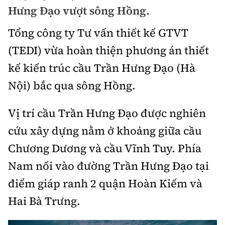
Chuyện dọc đường
Hưng Đạo vượt sông Hồng.
Quy hoạch kiến trúc
Quản lý
Kinh tế
Tổng công ty Tư vấn thiết kế GTVT
Cải chính
Vật liệu xây dựng
Đường bộ
Thị trường
(TEDI) vừa hoàn thiện phương án thiết
Pháp luật
Giám định chất lượng
kế kiến trúc cầu Trần Hưng Đạo (Hà
Hàng không
Tài chính
Thanh tra
An toàn giao thông
Nội) bắc qua sông Hồng.
Quản lý đô thị
Đường sắt
Chứng khoán
An ninh hình sự
Giao thông 24h
Vị trí cầu Trần Hưng Đạo được nghiên
Chất lượng sống
Đăng kiểm
Bảo hiểm
Điều tra
cứu xây dựng nằm ở khoảng giữa cầu
ATGT địa phương
Giáo dục
Văn hóa - Giải Trí
Đường sắt tốc độ cao
Chương Dương và cầu Vĩnh Tuy. Phía
Doanh nghiệp
Pháp đình
Văn hóa giao thông
Y tế
Nam nối vào đường Trần Hưng Đạo tại
Văn hóa
Đường thủy
Thể thao
Hỏi - Đáp
Lái xe an toàn
điểm giáp ranh 2 quận Hoàn Kiếm và
Đời sống
Showbiz
Hàng hải
Bóng đá
Hai Bà Trưng.
Công nghệ
Chung tay vì ATGT
Lao động - Công đoàn
Điện ảnh
Đường sắt đô thị
Bình luận
Công nghệ mới