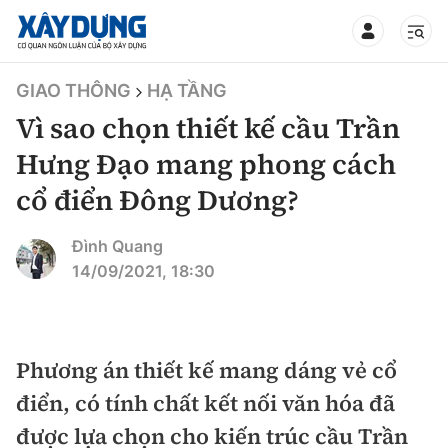
TIN BỘ XÂY DỰNG
GIAO THÔNG
HẠ TẦNG
Vì sao chọn thiết kế cầu Trần
Hưng Đạo mang phong cách
cổ điển Đông Dương?
CHUYÊN MỤC
Đình Quang
Mới nhất
14/09/2021, 18:30
Thời sự
Chính trị
Phương án thiết kế mang dáng vẻ cổ
Xây dựng
điển, có tính chất kết nối văn hóa đã
Xã hội
Chỉ đạo điều hành
được lựa chọn cho kiến trúc cầu Trần
Giao thông