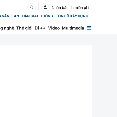
Nhận bản tin miễn phí
G SẢN
AN TOÀN GIAO THÔNG
TIN BỘ XÂY DỰNG
g nghệ
Thế giới
Đi ++
Video
Multimedia
Multimedia
Special
Emagazine
Photo
Infographic
English
Các chuyên trang