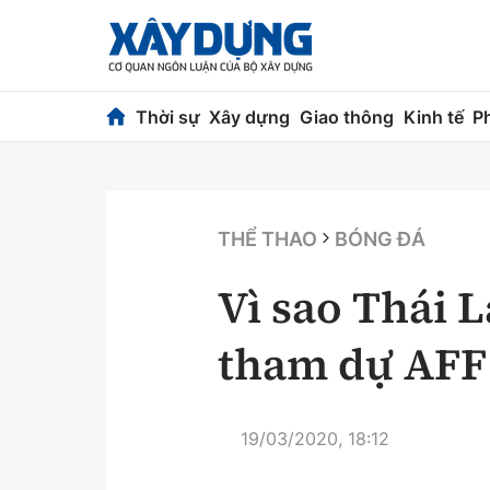
Thời sự
Xây dựng
Giao thông
Kinh tế
P
Thời sự
Xây dựng
Chính trị
Chỉ đạo điều h
THỂ THAO
BÓNG ĐÁ
Xã hội
Quy hoạch kiến
Vì sao Thái 
Chuyện dọc đường
Vật liệu xây dự
tham dự AFF
Cải chính
Giám định chất
Quản lý đô thị
19/03/2020, 18:12