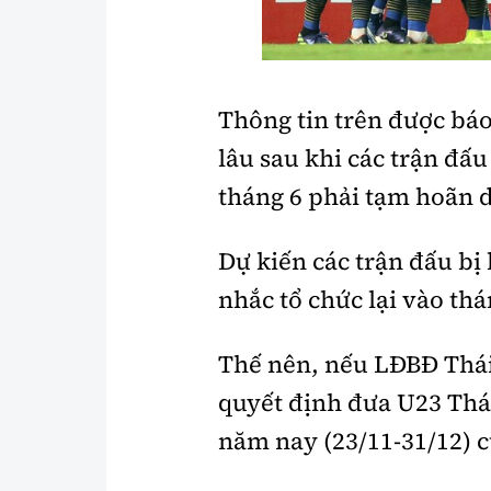
Y tế
Showbiz
Đời sống
Điện ảnh
Thông tin trên được báo
Lao động - Công đoàn
Âm nhạc
lâu sau khi các trận đấu
Thế giới
Đi ++
tháng 6 phải tạm hoãn 
Thời sự Quốc tế
Du lịch
Hồ sơ tài liệu
Khám phá
Dự kiến các trận đấu bị
nhắc tổ chức lại vào thá
Thế giới giao thông
Lối sống
Thế giới xây dựng
Ẩm thực
Thế nên, nếu LĐBĐ Thái
quyết định đưa U23 Thá
năm nay (23/11-31/12) c