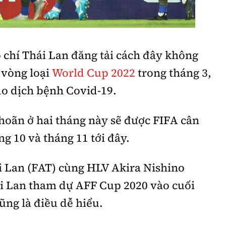
Bình luận
Sản phẩm mới
Hậu trường sao
AI
 chí Thái Lan đăng tải cách đây không
360 độ thể thao
Tư vấn
 vòng loại
World Cup 2022
trong tháng 3,
Video
do dịch bệnh Covid-19.
Thời sự
Khám phá
 hoãn ở hai tháng này sẽ được FIFA cân
ng 10 và tháng 11 tới đây.
Camera giao thông
Câu chuyện giao thông
 Lan (FAT) cùng HLV Akira Nishino
i Lan tham dự AFF Cup 2020 vào cuối
Lăng kính xây dựng
ũng là điều dễ hiểu.
Giải trí - Thể thao