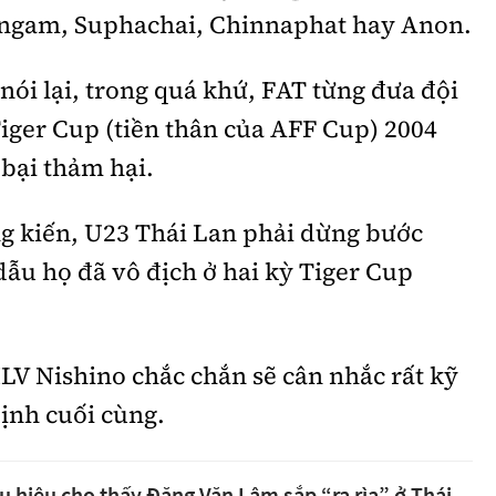
gam, Suphachai, Chinnaphat hay Anon.
nói lại, trong quá khứ, FAT từng đưa đội
iger Cup (tiền thân của AFF Cup) 2004
bại thảm hại.
g kiến, U23 Thái Lan phải dừng bước
ẫu họ đã vô địch ở hai kỳ Tiger Cup
LV Nishino chắc chắn sẽ cân nhắc rất kỹ
định cuối cùng.
 hiệu cho thấy Đặng Văn Lâm sắp “ra rìa” ở Thái