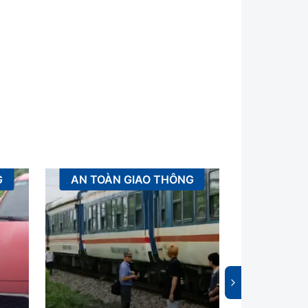
G
AN TOÀN GIAO THÔNG
K