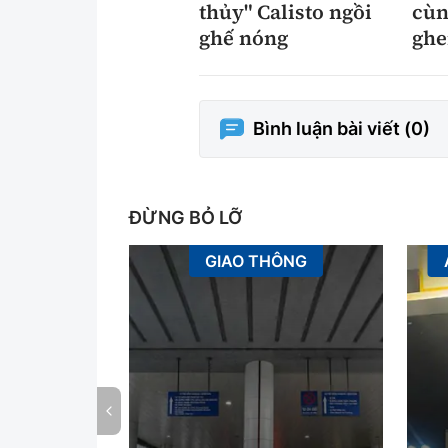
thủy" Calisto ngồi
cùn
ghế nóng
ghe
Bình luận bài viết (
0
)
ĐỪNG BỎ LỠ
GIAO THÔNG