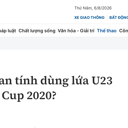
Thứ Năm, 6/8/2026
XE GIAO THÔNG
BẤT ĐỘN
háp luật
Chất lượng sống
Văn hóa - Giải trí
Thể thao
Côn
Giao thông
Kinh tế
ành
Quản lý
Thị trường
 trúc
Đường bộ
Tài chính
Lan tính dùng lứa U23
ng
Hàng không
Chứng khoán
 Cup 2020?
 lượng
Đường sắt
Bảo hiểm
Đường sắt tốc độ cao
Doanh nghiệp
Đăng kiểm
xem thêm