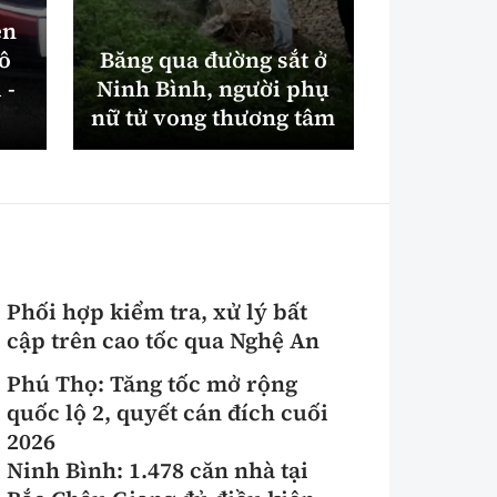
ên
tô
Băng qua đường sắt ở
Quy địn
 -
Ninh Bình, người phụ
phạm đấ
nữ tử vong thương tâm
lực 
Phối hợp kiểm tra, xử lý bất
cập trên cao tốc qua Nghệ An
Phú Thọ: Tăng tốc mở rộng
quốc lộ 2, quyết cán đích cuối
2026
Ninh Bình: 1.478 căn nhà tại