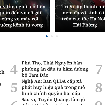
uy tìm người có liên
Triệu tập thanh ni
quan đến vụ cô gái
ném đá vỡ kính ô 
cùng xe máy rơi
trên cao tốc Hà Nội
uống kênh tử vong
Hải Phòng
Phú Thọ, Thái Nguyên bàn
phương án đầu tư hầm đường
ch
bộ Tam Đảo
Nghệ An: Ban QLDA cấp xã
e
phát huy hiệu quả trong mô
hình chính quyền hai cấp
Sau vụ Tuyên Quang, làm gì