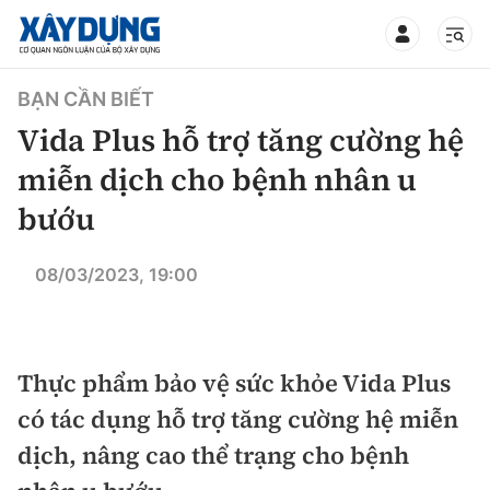
TIN BỘ XÂY DỰNG
BẠN CẦN BIẾT
Vida Plus hỗ trợ tăng cường hệ
miễn dịch cho bệnh nhân u
bướu
CHUYÊN MỤC
08/03/2023, 19:00
Mới nhất
Thời sự
Thực phẩm bảo vệ sức khỏe Vida Plus
Chính trị
Xây dựng
có tác dụng hỗ trợ tăng cường hệ miễn
dịch, nâng cao thể trạng cho bệnh
Xã hội
Chỉ đạo điều hành
Giao thông