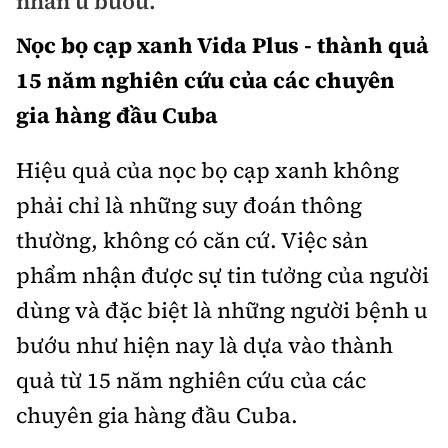
nhân u bướu.
Chuyện dọc đường
Quy hoạch kiến trúc
Quản lý
Nọc bọ cạp xanh Vida Plus - thành quả
Kinh tế
Cải chính
Vật liệu xây dựng
15 năm nghiên cứu của các chuyên
Đường bộ
Thị trường
Pháp luật
gia hàng đầu Cuba
Giám định chất lượng
Hàng không
Tài chính
Thanh tra
An toàn giao thông
Hiệu quả của nọc bọ cạp xanh không
Quản lý đô thị
Đường sắt
Chứng khoán
phải chỉ là những suy đoán thông
An ninh hình sự
Giao thông 24h
Chất lượng sống
Đăng kiểm
thường, không có căn cứ. Việc sản
Bảo hiểm
Điều tra
ATGT địa phương
Giáo dục
phẩm nhận được sự tin tưởng của người
Văn hóa - Giải Trí
Đường sắt tốc độ cao
Doanh nghiệp
Pháp đình
dùng và đặc biệt là những người bệnh u
Văn hóa giao thông
Y tế
Văn hóa
Đường thủy
Thể thao
bướu như hiện nay là dựa vào thành
Hỏi - Đáp
Lái xe an toàn
Đời sống
quả từ 15 năm nghiên cứu của các
Showbiz
Hàng hải
Bóng đá
Công nghệ
Chung tay vì ATGT
chuyên gia hàng đầu Cuba.
Lao động - Công đoàn
Điện ảnh
Đường sắt đô thị
Bình luận
Công nghệ mới