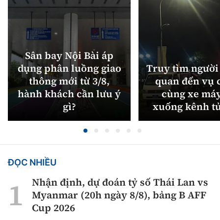
Sân bay Nội Bài áp
dụng phân luồng giao
Truy tìm người 
thông mới từ 3/8,
quan đến vụ c
hành khách cần lưu ý
cùng xe máy
gì?
xuống kênh t
ĐỌC NHIỀU
Nhận định, dự đoán tỷ số Thái Lan vs
Myanmar (20h ngày 8/8), bảng B AFF
Cup 2026