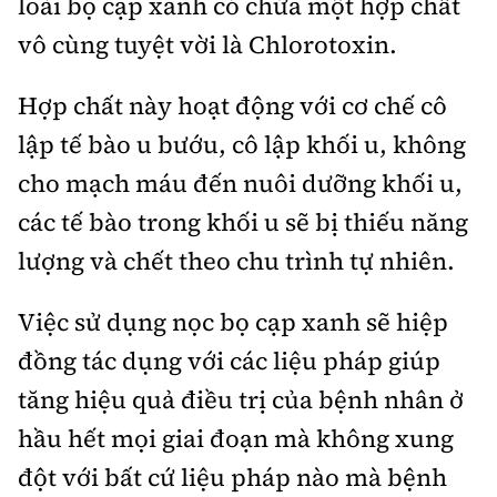
loài bọ cạp xanh có chứa một hợp chất
Tổng biên tập:
Nguyễn Thị Hồng Nga
vô cùng tuyệt vời là Chlorotoxin.
Phó Tổng biên tập:
Nguyễn Sơn Tùng,
Nguyễn Đức Thắng, La Đức Hùng
Hợp chất này hoạt động với cơ chế cô
Hotline:
Quảng cáo và Phát hành:
lập tế bào u bướu, cô lập khối u, không
0901 514 799
0915 057 282
cho mạch máu đến nuôi dưỡng khối u,
Email:
bandoc@baoxaydung.vn
các tế bào trong khối u sẽ bị thiếu năng
Cấm sao chép dưới mọi hình thức nếu không có sự
chấp thuận bằng văn bản.
lượng và chết theo chu trình tự nhiên.
Việc sử dụng nọc bọ cạp xanh sẽ hiệp
đồng tác dụng với các liệu pháp giúp
tăng hiệu quả điều trị của bệnh nhân ở
Thông tin tòa
soạn
hầu hết mọi giai đoạn mà không xung
đột với bất cứ liệu pháp nào mà bệnh