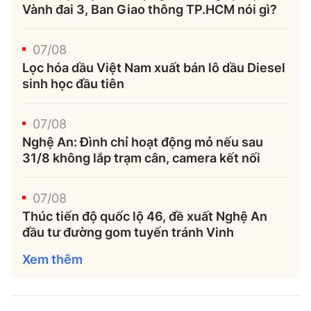
Tổng biên tập:
Nguyễn Thị Hồng Nga
Vành đai 3, Ban Giao thông TP.HCM nói gì?
Phó Tổng biên tập:
Nguyễn Sơn Tùng,
07/08
Nguyễn Đức Thắng, La Đức Hùng
Lọc hóa dầu Việt Nam xuất bán lô dầu Diesel
Hotline:
Quảng cáo và Phát hành:
sinh học đầu tiên
0901 514 799
0915 057 282
Email:
bandoc@baoxaydung.vn
07/08
Cấm sao chép dưới mọi hình thức nếu không có sự
Nghệ An: Đình chỉ hoạt động mỏ nếu sau
chấp thuận bằng văn bản.
31/8 không lắp trạm cân, camera kết nối
07/08
Thúc tiến độ quốc lộ 46, đề xuất Nghệ An
đầu tư đường gom tuyến tránh Vinh
Thông tin tòa
Xem thêm
soạn