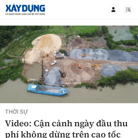
TIN BỘ XÂY DỰNG
CHUYÊN MỤC
Mới nhất
Thời sự
THỜI SỰ
Chính trị
Xây dựng
Video: Cận cảnh ngày đầu thu
Xã hội
Chỉ đạo điều hành
phí không dừng trên cao tốc
Giao thông