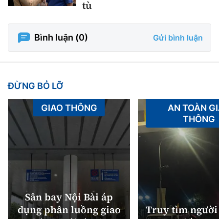
tù
Bình luận (
0
)
Gửi bình luận
ĐỪNG BỎ LỠ
GIAO THÔNG
AN TOÀN G
THÔNG
Sân bay Nội Bài áp
dụng phân luồng giao
Truy tìm người 