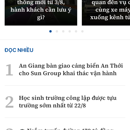
thông mới từ 3/8,
quan đến vụ c
hành khách cần lưu ý
cùng xe máy
gì?
xuống kênh t
ĐỌC NHIỀU
An Giang bàn giao cảng biển An Thới
cho Sun Group khai thác vận hành
Học sinh trường công lập được tựu
trường sớm nhất từ 22/8