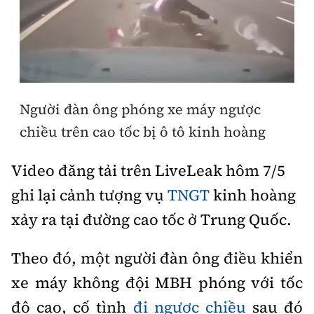
Thế giới
Gương sáng giao thông
Âm nhạc
Nhà thầu
Hậu trường sao
Sản phẩm mới
Thời sự Quốc tế
Đi ++
Mời thầu - Đấu thầu
360 độ thể thao
Tư vấn
Hồ sơ tài liệu
Du lịch
Video
Thi viết về GTVT
Người đàn ông phóng xe máy ngược
Thế giới giao thông
Khám phá
Thời sự
chiều trên cao tốc bị ô tô kinh hoàng
Thế giới xây dựng
Lối sống
Khám phá
Video đăng tải trên LiveLeak hôm 7/5
Ẩm thực
ghi lại cảnh tượng vụ
TNGT
kinh hoàng
Camera giao thông
Cơ quan chủ quản: Bộ Xây dựng
xảy ra tại đường cao tốc ở Trung Quốc.
Câu chuyện giao thông
Giấy phép số: 03/GP-BVHTTDL, cấp ngày 1/4/2025.
Theo đó, một người đàn ông điều khiển
Giải trí - Thể thao
Tòa soạn: Số 2 Nguyễn Công Hoan, phường Giảng Võ,
xe máy không đội MBH phóng với tốc
Hà Nội.
độ cao, cố tình
đi ngược chiều
sau đó