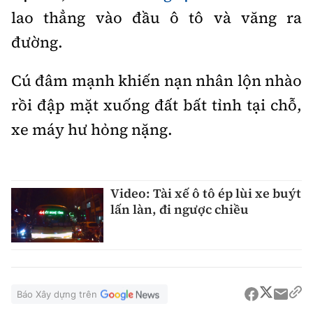
Tổng biên tập:
Nguyễn Thị Hồng Nga
lao thẳng vào đầu ô tô và văng ra
Phó Tổng biên tập:
Nguyễn Sơn Tùng,
đường.
Nguyễn Đức Thắng, La Đức Hùng
Cú đâm mạnh khiến nạn nhân lộn nhào
Hotline:
Quảng cáo và Phát hành:
0901 514 799
0915 057 282
rồi đập mặt xuống đất bất tỉnh tại chỗ,
Email:
bandoc@baoxaydung.vn
xe máy hư hỏng nặng.
Cấm sao chép dưới mọi hình thức nếu không có sự
chấp thuận bằng văn bản.
Video: Tài xế ô tô ép lùi xe buýt
lấn làn, đi ngược chiều
Thông tin tòa
soạn
Báo Xây dựng trên