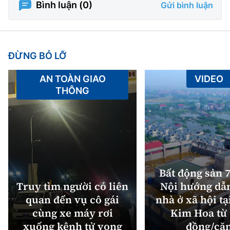
Bình luận (
0
)
Gửi bình luận
ĐỪNG BỎ LỠ
AN TOÀN GIAO
VIDEO
THÔNG
Bất động sản 7
Truy tìm người có liên
Nội hướng dẫ
quan đến vụ cô gái
nhà ở xã hội tạ
cùng xe máy rơi
Kim Hoa từ 
xuống kênh tử vong
đồng/că