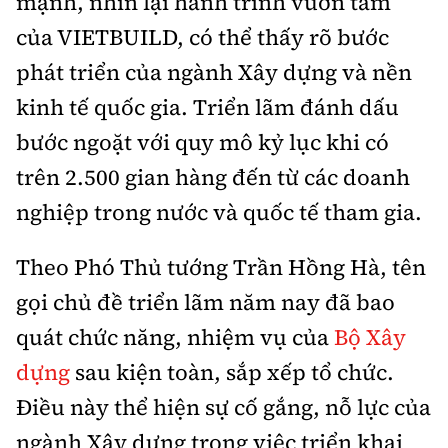
mạnh, nhìn lại hành trình vươn tầm
Tổng biên tập:
Nguyễn Thị Hồng Nga
của VIETBUILD, có thể thấy rõ bước
Phó Tổng biên tập:
Nguyễn Sơn Tùng,
phát triển của ngành Xây dựng và nền
Nguyễn Đức Thắng, La Đức Hùng
kinh tế quốc gia. Triển lãm đánh dấu
Hotline:
Quảng cáo và Phát hành:
0901 514 799
0915 057 282
bước ngoặt với quy mô kỷ lục khi có
trên 2.500 gian hàng đến từ các doanh
Email:
bandoc@baoxaydung.vn
Cấm sao chép dưới mọi hình thức nếu không có sự
nghiệp trong nước và quốc tế tham gia.
chấp thuận bằng văn bản.
Theo Phó Thủ tướng Trần Hồng Hà, tên
gọi chủ đề triển lãm năm nay đã bao
quát chức năng, nhiệm vụ của
Bộ Xây
dựng
sau kiện toàn, sắp xếp tổ chức.
Thông tin tòa
soạn
Điều này thể hiện sự cố gắng, nỗ lực của
ngành Xây dựng trong việc triển khai