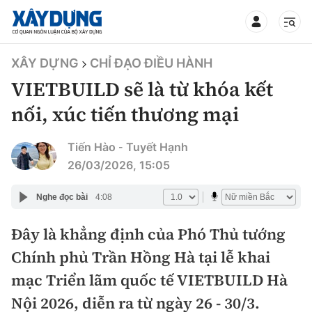
TIN BỘ XÂY DỰNG
XÂY DỰNG
CHỈ ĐẠO ĐIỀU HÀNH
VIETBUILD sẽ là từ khóa kết
nối, xúc tiến thương mại
CHUYÊN MỤC
Tiến Hào
Tuyết Hạnh
-
26/03/2026, 15:05
Mới nhất
Nghe đọc bài
4:08
Thời sự
Đây là khẳng định của Phó Thủ tướng
Chính trị
Chính phủ Trần Hồng Hà tại lễ khai
Xây dựng
mạc Triển lãm quốc tế VIETBUILD Hà
Xã hội
Chỉ đạo điều hành
Nội 2026, diễn ra từ ngày 26 - 30/3.
Giao thông