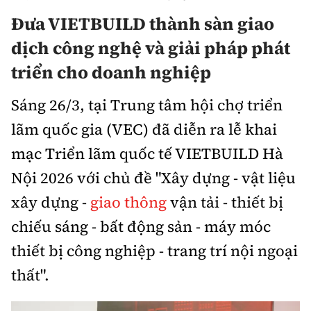
Chuyện dọc đường
Quy hoạch kiến trúc
Đưa
VIETBUILD thành sàn giao
Quản lý
Kinh tế
dịch công nghệ và giải pháp phát
Cải chính
Vật liệu xây dựng
Đường bộ
Thị trường
triển cho doanh nghiệp
Pháp luật
Giám định chất lượng
Hàng không
Tài chính
Sáng 26/3, tại Trung tâm hội
chợ triển
Thanh tra
An toàn giao thông
Quản lý đô thị
lãm quốc gia (VEC) đã diễn ra lễ
khai
Đường sắt
Chứng khoán
An ninh hình sự
Giao thông 24h
mạc Triển lãm quốc tế VIETBUILD Hà
Chất lượng sống
Đăng kiểm
Bảo hiểm
Điều tra
Nội 2026 với chủ đề "Xây dựng - vật liệu
ATGT địa phương
Giáo dục
Văn hóa - Giải Trí
Đường sắt tốc độ cao
xây dựng -
giao thông
vận tải - thiết bị
Doanh nghiệp
Pháp đình
Văn hóa giao thông
Y tế
chiếu sáng - bất động sản - máy móc
Văn hóa
Đường thủy
Thể thao
Hỏi - Đáp
thiết bị công nghiệp - trang trí nội ngoại
Lái xe an toàn
Đời sống
Showbiz
Hàng hải
Bóng đá
thất".
Công nghệ
Chung tay vì ATGT
Lao động - Công đoàn
Điện ảnh
Đường sắt đô thị
Bình luận
Công nghệ mới