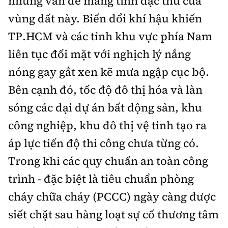
những vấn đề mang tính đặc thù của
Tổng biên tập:
Nguyễn Thị Hồng Nga
vùng đất này. Biến đổi khí hậu khiến
Phó Tổng biên tập:
Nguyễn Sơn Tùng,
TP.HCM và các tỉnh khu vực phía Nam
Nguyễn Đức Thắng, La Đức Hùng
liên tục đối mặt với nghịch lý nắng
Hotline:
Quảng cáo và Phát hành:
0901 514 799
0915 057 282
nóng gay gắt xen kẽ mưa ngập cục bộ.
Bên cạnh đó, tốc độ đô thị hóa và làn
Email:
bandoc@baoxaydung.vn
Cấm sao chép dưới mọi hình thức nếu không có sự
sóng các đại dự án bất động sản, khu
chấp thuận bằng văn bản.
công nghiệp, khu đô thị vệ tinh tạo ra
áp lực tiến độ thi công chưa từng có.
Trong khi các quy chuẩn an toàn công
trình - đặc biệt là tiêu chuẩn phòng
Thông tin tòa
cháy chữa cháy (PCCC) ngày càng được
soạn
siết chặt sau hàng loạt sự cố thương tâm