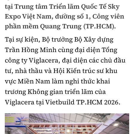
Chuyện dọc đường
tại Trung tâm Triển lãm Quốc Tế Sky
Quy hoạch kiến trúc
Quản lý
Kinh tế
Expo Việt Nam, đường số 1, Công viên
Cải chính
Vật liệu xây dựng
phần mềm Quang Trung (TP.HCM).
Đường bộ
Thị trường
Pháp luật
Giám định chất lượng
Tại sự kiện, Bộ trưởng Bộ Xây dựng
Hàng không
Tài chính
Thanh tra
Trần Hồng Minh cùng đại diện Tổng
An toàn giao thông
Quản lý đô thị
Đường sắt
Chứng khoán
công ty Viglacera, đại diện các chủ đầu
An ninh hình sự
Giao thông 24h
Chất lượng sống
tư, nhà thầu và Hội Kiến trúc sư khu
Đăng kiểm
Bảo hiểm
Điều tra
ATGT địa phương
vực Miền Nam làm nghi thức khai
Giáo dục
Văn hóa - Giải Trí
Đường sắt tốc độ cao
Doanh nghiệp
Pháp đình
trương Không gian triển lãm của
Văn hóa giao thông
Y tế
Văn hóa
Đường thủy
Viglacera tại Vietbuild TP.HCM 2026.
Thể thao
Hỏi - Đáp
Lái xe an toàn
Đời sống
Showbiz
Hàng hải
Bóng đá
Công nghệ
Chung tay vì ATGT
Lao động - Công đoàn
Điện ảnh
Đường sắt đô thị
Bình luận
Công nghệ mới