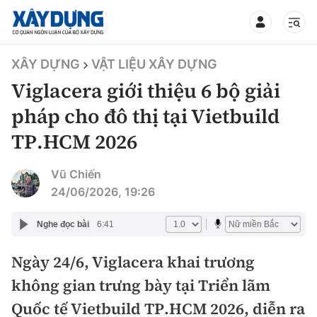
TIN BỘ XÂY DỰNG
XÂY DỰNG
VẬT LIỆU XÂY DỰNG
Viglacera giới thiệu 6 bộ giải
pháp cho đô thị tại Vietbuild
TP.HCM 2026
CHUYÊN MỤC
Vũ Chiến
Mới nhất
24/06/2026, 19:26
Thời sự
Nghe đọc bài
6:41
Chính trị
Ngày 24/6, Viglacera khai trương
Xây dựng
không gian trưng bày tại Triển lãm
Xã hội
Chỉ đạo điều hành
Quốc tế Vietbuild TP.HCM 2026, diễn ra
Giao thông