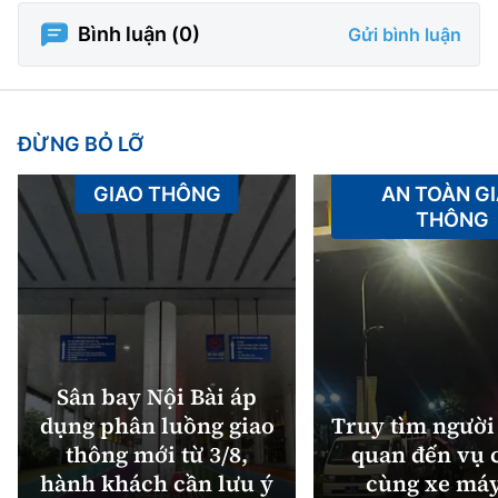
Bình luận (
0
)
Gửi bình luận
ĐỪNG BỎ LỠ
GIAO THÔNG
AN TOÀN G
THÔNG
Sân bay Nội Bài áp
dụng phân luồng giao
Truy tìm người 
thông mới từ 3/8,
quan đến vụ c
hành khách cần lưu ý
cùng xe máy