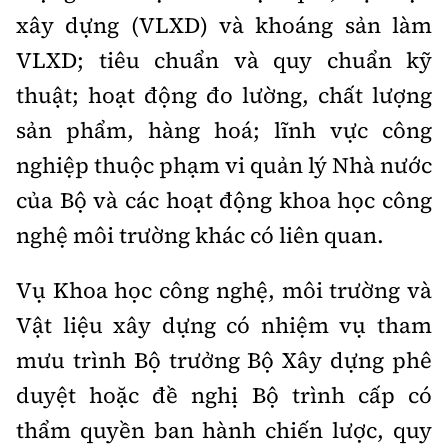
Tổng biên tập:
Nguyễn Thị Hồng Nga
xây dựng (VLXD) và khoáng sản làm
Phó Tổng biên tập:
Nguyễn Sơn Tùng,
VLXD; tiêu chuẩn và quy chuẩn kỹ
Nguyễn Đức Thắng, La Đức Hùng
thuật; hoạt động đo lường, chất lượng
Hotline:
Quảng cáo và Phát hành:
sản phẩm, hàng hoá; lĩnh vực công
0901 514 799
0915 057 282
nghiệp thuộc phạm vi quản lý Nhà nước
Email:
bandoc@baoxaydung.vn
của Bộ và các hoạt động khoa học công
Cấm sao chép dưới mọi hình thức nếu không có sự
chấp thuận bằng văn bản.
nghệ môi trường khác có liên quan.
Vụ Khoa học công nghệ, môi trường và
Vật liệu xây dựng có nhiệm vụ tham
mưu trình Bộ trưởng Bộ Xây dựng phê
Thông tin tòa
soạn
duyệt hoặc đề nghị Bộ trình cấp có
thẩm quyền ban hành chiến lược, quy