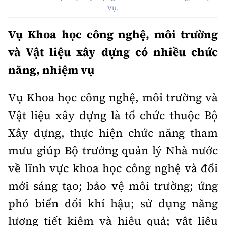
Thế giới
Gương sáng giao thông
vụ.
Âm nhạc
Nhà thầu
Hậu trường sao
Sản phẩm mới
Thời sự Quốc tế
Vụ Khoa học công nghệ, môi trường
Đi ++
Mời thầu - Đấu thầu
360 độ thể thao
Tư vấn
và Vật liệu xây dựng có nhiều chức
Hồ sơ tài liệu
Du lịch
Video
năng, nhiệm vụ
Thi viết về GTVT
Thế giới giao thông
Khám phá
Thời sự
Vụ Khoa học công nghệ, môi trường và
Thế giới xây dựng
Lối sống
Vật liệu xây dựng là tổ chức thuộc Bộ
Khám phá
Xây dựng, thực hiện chức năng tham
Ẩm thực
Camera giao thông
mưu giúp Bộ trưởng quản lý Nhà nước
Cơ quan chủ quản: Bộ Xây dựng
Câu chuyện giao thông
về lĩnh vực khoa học công nghệ và đổi
Giấy phép số: 03/GP-BVHTTDL, cấp ngày 1/4/2025.
mới sáng tạo; bảo vệ môi trường; ứng
Giải trí - Thể thao
Tòa soạn: Số 2 Nguyễn Công Hoan, phường Giảng Võ,
phó biến đổi khí hậu; sử dụng năng
Hà Nội.
lượng tiết kiệm và hiệu quả; vật liệu