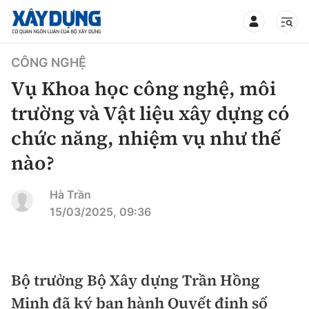
TIN BỘ XÂY DỰNG
CÔNG NGHỆ
Vụ Khoa học công nghệ, môi
trường và Vật liệu xây dựng có
chức năng, nhiệm vụ như thế
CHUYÊN MỤC
nào?
Mới nhất
Hà Trần
15/03/2025, 09:36
Thời sự
Chính trị
Xây dựng
Bộ trưởng Bộ Xây dựng Trần Hồng
Xã hội
Chỉ đạo điều hành
Giao thông
Minh đã ký ban hành Quyết định số