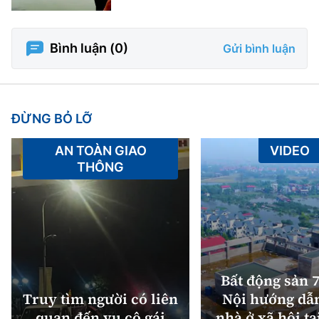
Bình luận (
0
)
Gửi bình luận
ĐỪNG BỎ LỠ
AN TOÀN GIAO
VIDEO
THÔNG
Bất động sản 7
Truy tìm người có liên
Nội hướng dẫ
quan đến vụ cô gái
nhà ở xã hội tạ