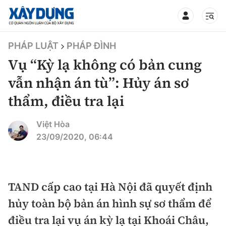
TIN BỘ XÂY DỰNG
PHÁP LUẬT
PHÁP ĐÌNH
Vụ “Kỳ lạ không có bản cung
vẫn nhận án tù”: Hủy án sơ
thẩm, điều tra lại
CHUYÊN MỤC
Việt Hòa
Mới nhất
23/09/2020, 06:44
Thời sự
Chính trị
TAND cấp cao tại Hà Nội đã quyết định
Xây dựng
hủy toàn bộ bản án hình sự sơ thẩm để
Xã hội
Chỉ đạo điều hành
điều tra lại vụ án kỳ lạ tại Khoái Châu,
Giao thông