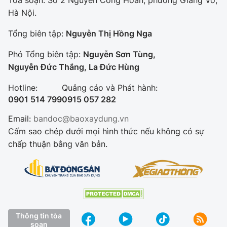
Tòa soạn: Số 2 Nguyễn Công Hoan, phường Giảng Võ,
Hà Nội.
Tổng biên tập:
Nguyễn Thị Hồng Nga
Phó Tổng biên tập:
Nguyễn Sơn Tùng,
Nguyễn Đức Thắng, La Đức Hùng
Hotline:
Quảng cáo và Phát hành:
0901 514 799
0915 057 282
Email:
bandoc@baoxaydung.vn
Cấm sao chép dưới mọi hình thức nếu không có sự
chấp thuận bằng văn bản.
Thông tin tòa
soạn