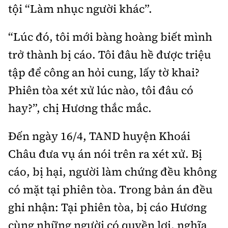
Tổng biên tập:
Nguyễn Thị Hồng Nga
tội “Làm nhục người khác”.
Phó Tổng biên tập:
Nguyễn Sơn Tùng,
“Lúc đó, tôi mới bàng hoàng biết mình
Nguyễn Đức Thắng, La Đức Hùng
trở thành bị cáo. Tôi đâu hề được triệu
Hotline:
Quảng cáo và Phát hành:
0901 514 799
0915 057 282
tập để công an hỏi cung, lấy tờ khai?
Phiên tòa xét xử lúc nào, tôi đâu có
Email:
bandoc@baoxaydung.vn
Cấm sao chép dưới mọi hình thức nếu không có sự
hay?”, chị Hương thắc mắc.
chấp thuận bằng văn bản.
Đến ngày 16/4, TAND huyện Khoái
Châu đưa vụ án nói trên ra xét xử. Bị
cáo, bị hại, người làm chứng đều không
có mặt tại phiên tòa. Trong bản án đều
Thông tin tòa
soạn
ghi nhận: Tại phiên tòa, bị cáo Hương
cùng những người có quyền lợi, nghĩa