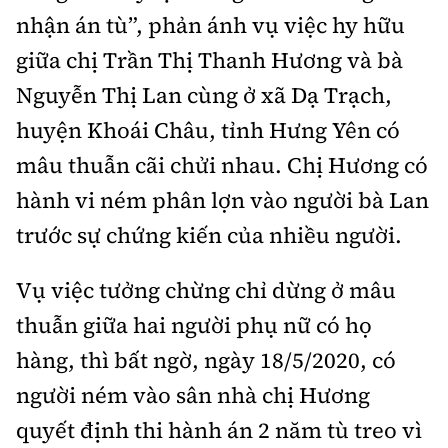
Thế giới
Gương sáng giao thông
nhận án tù”, phản ánh vụ việc hy hữu
Âm nhạc
Nhà thầu
Hậu trường sao
Sản phẩm mới
giữa chị Trần Thị Thanh Hương và bà
Thời sự Quốc tế
Đi ++
Mời thầu - Đấu thầu
360 độ thể thao
Nguyễn Thị Lan cùng ở xã Dạ Trạch,
Tư vấn
Hồ sơ tài liệu
Du lịch
huyện Khoái Châu, tỉnh Hưng Yên có
Video
Thi viết về GTVT
Thế giới giao thông
mâu thuẫn cãi chửi nhau. Chị Hương có
Khám phá
Thời sự
hành vi ném phân lợn vào người bà Lan
Thế giới xây dựng
Lối sống
Khám phá
trước sự chứng kiến của nhiều người.
Ẩm thực
Camera giao thông
Vụ việc tưởng chừng chỉ dừng ở mâu
Cơ quan chủ quản: Bộ Xây dựng
thuẫn giữa hai người phụ nữ có họ
Câu chuyện giao thông
Giấy phép số: 03/GP-BVHTTDL, cấp ngày 1/4/2025.
hàng, thì bất ngờ, ngày 18/5/2020, có
Giải trí - Thể thao
Tòa soạn: Số 2 Nguyễn Công Hoan, phường Giảng Võ,
người ném vào sân nhà chị Hương
Hà Nội.
quyết định thi hành án 2 năm tù treo vì