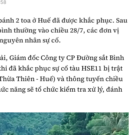
:58
hông
Đường thủy
 bánh 2 toa ở Huế đã được khắc phục. Sau
h
Hàng hải
 bình thường vào chiều 28/7, các đơn vị
ng
Đường sắt đô thị
nguyên nhân sự cố.
hông
Nhà thầu
Hải, Giám đốc Công ty CP Đường sắt Bình
Mời thầu - Đấu thầu
khi đã khắc phục sự cố tàu HSE11 bị trật
TGT
Thi viết về Ngành
(Thừa Thiên - Huế) và thông tuyến chiều
ao thông
hức năng sẽ tổ chức kiểm tra xử lý, đánh
rí
Thể thao
Công nghệ
Bóng đá
Công nghệ mới