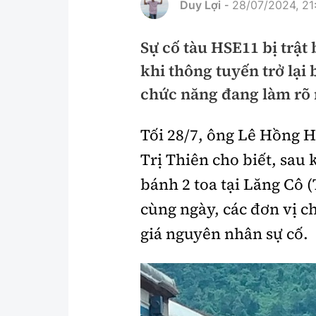
Duy Lợi
28/07/2024, 21
-
Pháp luật
An toàn giao t
Sự cố tàu HSE11 bị trật
Thanh tra
Giao thông 24
khi thông tuyến trở lại
An ninh hình sự
ATGT địa phươ
chức năng đang làm rõ 
Điều tra
Văn hóa giao t
Tối 28/7, ông Lê Hồng 
Pháp đình
Lái xe an toàn
Trị Thiên cho biết, sau 
Hỏi - Đáp
Chung tay vì A
bánh 2 toa tại Lăng Cô 
Gương sáng gi
cùng ngày, các đơn vị c
xem thêm
giá nguyên nhân sự cố.
Chất lượng sống
Văn hóa - Giải T
Giáo dục
Văn hóa