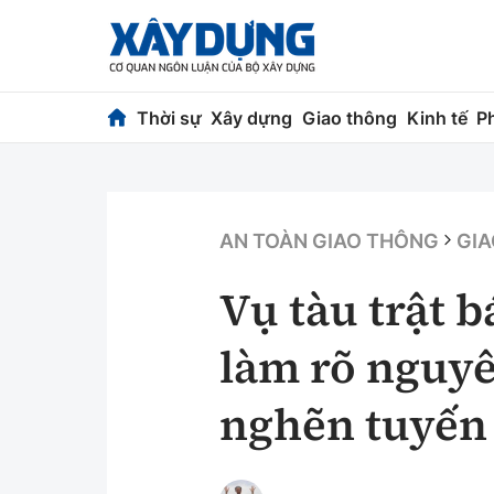
Thời sự
Xây dựng
Giao thông
Kinh tế
P
Thời sự
Xây dựng
Chính trị
Chỉ đạo điều h
AN TOÀN GIAO THÔNG
GIA
Xã hội
Quy hoạch kiến
Vụ tàu trật 
Chuyện dọc đường
Vật liệu xây dự
làm rõ nguyê
Cải chính
Giám định chất
nghẽn tuyến
Quản lý đô thị