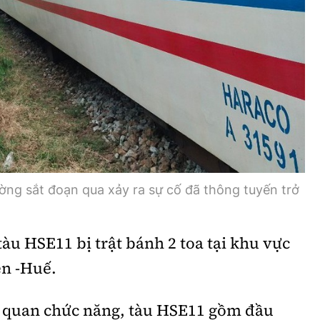
ờng sắt đoạn qua xảy ra sự cố đã thông tuyến trở
tàu HSE11 bị trật bánh 2 toa tại khu vực
ên -Huế.
ơ quan chức năng, tàu HSE11 gồm đầu