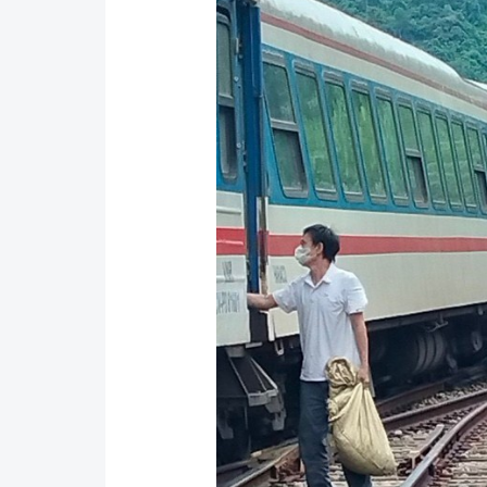
Y tế
Showbiz
Đời sống
Điện ảnh
Lao động - Công đoàn
Âm nhạc
Thế giới
Đi ++
Thời sự Quốc tế
Du lịch
Hồ sơ tài liệu
Khám phá
Thế giới giao thông
Lối sống
Thế giới xây dựng
Ẩm thực