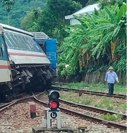
Bình luận
Sản phẩm mới
Hậu trường sao
AI
360 độ thể thao
Tư vấn
Video
Thời sự
Khám phá
Camera giao thông
Câu chuyện giao thông
Lăng kính xây dựng
Giải trí - Thể thao