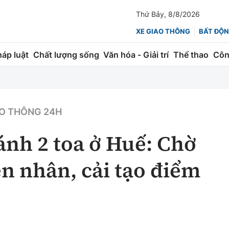
Thứ Bảy, 8/8/2026
XE GIAO THÔNG
BẤT ĐỘN
háp luật
Chất lượng sống
Văn hóa - Giải trí
Thể thao
Côn
Giao thông
Kinh tế
ành
Quản lý
Thị trường
O THÔNG 24H
 trúc
Đường bộ
Tài chính
bánh 2 toa ở Huế: Chờ
ng
Hàng không
Chứng khoán
n nhân, cải tạo điểm
 lượng
Đường sắt
Bảo hiểm
Đường sắt tốc độ cao
Doanh nghiệp
Đăng kiểm
xem thêm