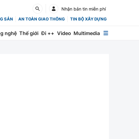
Nhận bản tin miễn phí
G SẢN
AN TOÀN GIAO THÔNG
TIN BỘ XÂY DỰNG
g nghệ
Thế giới
Đi ++
Video
Multimedia
Multimedia
Special
Emagazine
Photo
Infographic
English
Các chuyên trang