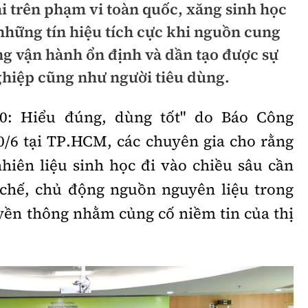
i trên phạm vi toàn quốc, xăng sinh học
hông
Đường thủy
những tín hiệu tích cực khi nguồn cung
h
Hàng hải
ng vận hành ổn định và dần tạo được sự
hiệp cũng như người tiêu dùng.
ng
Đường sắt đô thị
hông
Nhà thầu
0: Hiểu đúng, dùng tốt" do Báo Công
/6 tại TP.HCM, các chuyên gia cho rằng
Mời thầu - Đấu thầu
nhiên liệu sinh học đi vào chiều sâu cần
TGT
Thi viết về Ngành
 chế, chủ động nguồn nguyên liệu trong
ao thông
yền thông nhằm củng cố niềm tin của thị
rí
Thể thao
Công nghệ
Bóng đá
Công nghệ mới