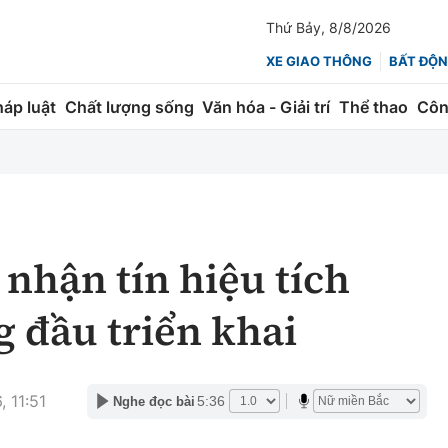
Thứ Bảy, 8/8/2026
XE GIAO THÔNG
BẤT ĐỘN
háp luật
Chất lượng sống
Văn hóa - Giải trí
Thể thao
Côn
Giao thông
Kinh tế
ành
Quản lý
Thị trường
 trúc
Đường bộ
Tài chính
 nhận tín hiệu tích
ng
Hàng không
Chứng khoán
g đầu triển khai
 lượng
Đường sắt
Bảo hiểm
Đường sắt tốc độ cao
Doanh nghiệp
 11:51
5:36
Nghe đọc bài
Đăng kiểm
xem thêm