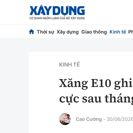
Thời sự
Xây dựng
Giao thông
Kinh tế
P
Thời sự
Xây dựng
Chính trị
Chỉ đạo điều h
KINH TẾ
Xã hội
Quy hoạch kiến
Xăng E10 ghi
Chuyện dọc đường
Vật liệu xây dự
cực sau thán
Cải chính
Giám định chất
Quản lý đô thị
Cao Cường
30/06/2026,
-