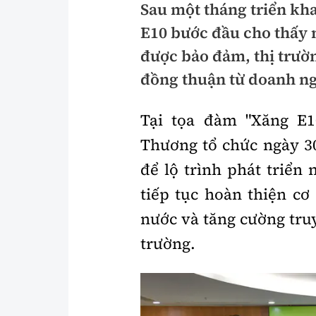
Sau một tháng triển kha
Pháp luật
An toàn giao t
E10 bước đầu cho thấy 
Thanh tra
Giao thông 24
được bảo đảm, thị trườ
đồng thuận từ doanh ng
An ninh hình sự
ATGT địa phươ
Điều tra
Văn hóa giao t
Tại tọa đàm "Xăng E1
Pháp đình
Lái xe an toàn
Thương tổ chức ngày 30
để lộ trình phát triển 
Hỏi - Đáp
Chung tay vì A
tiếp tục hoàn thiện cơ
Gương sáng gi
xem thêm
nước và tăng cường tru
trường.
Chất lượng sống
Văn hóa - Giải T
Giáo dục
Văn hóa