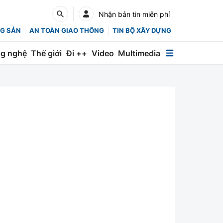
Nhận bản tin miễn phí
G SẢN
AN TOÀN GIAO THÔNG
TIN BỘ XÂY DỰNG
g nghệ
Thế giới
Đi ++
Video
Multimedia
Multimedia
Special
Emagazine
Photo
Infographic
English
Các chuyên trang