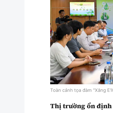
Y tế
Showbiz
Đời sống
Điện ảnh
Lao động - Công đoàn
Âm nhạc
Thế giới
Đi ++
Thời sự Quốc tế
Du lịch
Hồ sơ tài liệu
Khám phá
Thế giới giao thông
Lối sống
Thế giới xây dựng
Ẩm thực
Toàn cảnh tọa đàm "Xăng E10
Thị trường ổn định