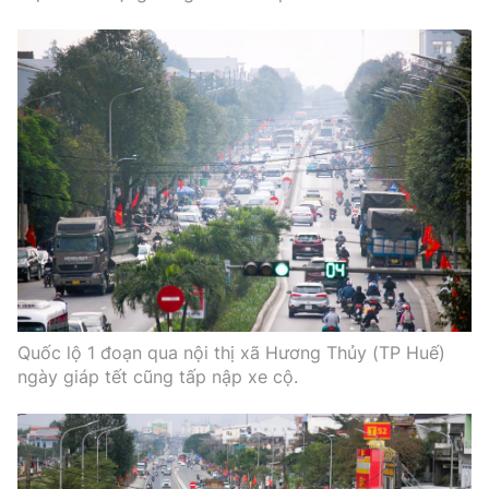
Quốc lộ 1 đoạn qua nội thị xã Hương Thủy (TP Huế)
ngày giáp tết cũng tấp nập xe cộ.