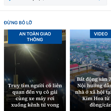
ĐỪNG BỎ LỠ
AN TOÀN GIAO
VIDEO
THÔNG
Bất động sản 7
Truy tìm người có liên
Nội hướng dẫ
quan đến vụ cô gái
nhà ở xã hội tạ
cùng xe máy rơi
Kim Hoa từ 
xuống kênh tử vong
đồng/că