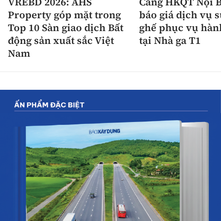
VREBD 2026: AHS
Cảng HKQT Nội B
Property góp mặt trong
báo giá dịch vụ 
Top 10 Sàn giao dịch Bất
ghế phục vụ hàn
động sản xuất sắc Việt
tại Nhà ga T1
Nam