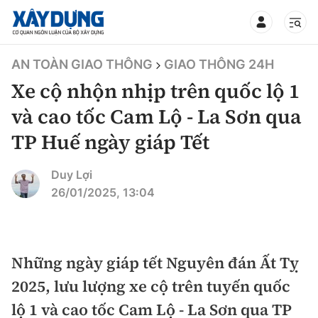
TIN BỘ XÂY DỰNG
AN TOÀN GIAO THÔNG
GIAO THÔNG 24H
Xe cộ nhộn nhịp trên quốc lộ 1
và cao tốc Cam Lộ - La Sơn qua
TP Huế ngày giáp Tết
CHUYÊN MỤC
Duy Lợi
Mới nhất
26/01/2025, 13:04
Thời sự
Chính trị
Những ngày giáp tết Nguyên đán Ất Tỵ
Xây dựng
2025, lưu lượng xe cộ trên tuyến quốc
Xã hội
Chỉ đạo điều hành
lộ 1 và cao tốc Cam Lộ - La Sơn qua TP
Giao thông