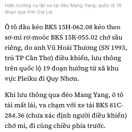
Thế giới
Gương sáng giao thông
Hiện trường vụ lật xe tại đèo Mang Yang, quốc lộ 19
Âm nhạc
Nhà thầu
Hậu trường sao
đoạn qua tỉnh Gia Lai.
Sản phẩm mới
Thời sự Quốc tế
Đi ++
Mời thầu - Đấu thầu
Ô tô đầu kéo BKS 15H-062.08 kéo theo
360 độ thể thao
Tư vấn
Hồ sơ tài liệu
Du lịch
sơ-mi rơ-moóc BKS 15R-055.02 chở sầu
Video
Thi viết về GTVT
riêng, do anh Vũ Hoài Thương (SN 1993,
Thế giới giao thông
Khám phá
Thời sự
trú TP Cần Thơ) điều khiển, lưu thông
Thế giới xây dựng
Lối sống
Khám phá
trên quốc lộ 19 đoạn hướng từ xã khu
vực Pleiku đi Quy Nhơn.
Ẩm thực
Camera giao thông
Cơ quan chủ quản: Bộ Xây dựng
Khi lưu thông qua đèo Mang Yang, ô tô
Câu chuyện giao thông
Giấy phép số: 03/GP-BVHTTDL, cấp ngày 1/4/2025.
tải mất lái, va chạm với xe tải BKS 81C-
Giải trí - Thể thao
284.36 (chưa xác định người điều khiển)
Tòa soạn: Số 2 Nguyễn Công Hoan, phường Giảng Võ,
Hà Nội.
chở mì, đi cùng chiều phía trước.