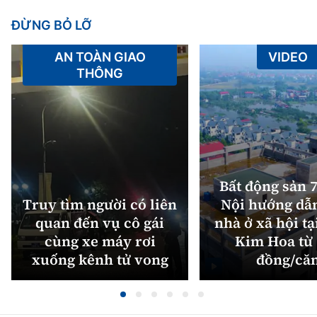
ĐỪNG BỎ LỠ
AN TOÀN GIAO
VIDEO
THÔNG
Bất động sản 7
Truy tìm người có liên
Nội hướng dẫ
quan đến vụ cô gái
nhà ở xã hội tạ
cùng xe máy rơi
Kim Hoa từ 
xuống kênh tử vong
đồng/că