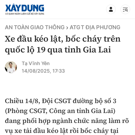
TIN BỘ XÂY DỰNG
AN TOÀN GIAO THÔNG
ATGT ĐỊA PHƯƠNG
Xe đầu kéo lật, bốc cháy trên
quốc lộ 19 qua tỉnh Gia Lai
CHUYÊN MỤC
Tạ Vĩnh Yên
14/08/2025, 17:33
Mới nhất
Thời sự
Chiều 14/8, Đội CSGT đường bộ số 3
(Phòng CSGT, Công an tỉnh Gia Lai)
Chính trị
Xây dựng
đang phối hợp ngành chức năng làm rõ
Xã hội
Chỉ đạo điều hành
vụ xe tải đầu kéo lật rồi bốc cháy tại
Giao thông