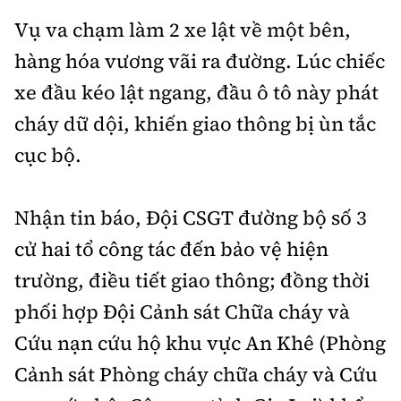
Tổng biên tập:
Nguyễn Thị Hồng Nga
Vụ va chạm làm 2 xe lật về một bên,
Phó Tổng biên tập:
Nguyễn Sơn Tùng,
hàng hóa vương vãi ra đường. Lúc chiếc
Nguyễn Đức Thắng, La Đức Hùng
xe đầu kéo lật ngang, đầu ô tô này phát
Hotline:
Quảng cáo và Phát hành:
cháy dữ dội, khiến giao thông bị ùn tắc
0901 514 799
0915 057 282
cục bộ.
Email:
bandoc@baoxaydung.vn
Cấm sao chép dưới mọi hình thức nếu không có sự
chấp thuận bằng văn bản.
Nhận tin báo, Đội CSGT đường bộ số 3
cử hai tổ công tác đến bảo vệ hiện
trường, điều tiết giao thông; đồng thời
phối hợp Đội Cảnh sát Chữa cháy và
Thông tin tòa
Cứu nạn cứu hộ khu vực An Khê (Phòng
soạn
Cảnh sát Phòng cháy chữa cháy và Cứu