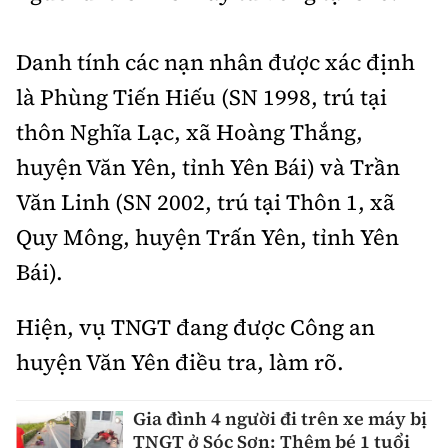
Tổng biên tập:
Nguyễn Thị Hồng Nga
Phó Tổng biên tập:
Nguyễn Sơn Tùng,
Danh tính các nạn nhân được xác định
Nguyễn Đức Thắng, La Đức Hùng
là Phùng Tiến Hiếu (SN 1998, trú tại
Hotline:
Quảng cáo và Phát hành:
thôn Nghĩa Lạc, xã Hoàng Thắng,
0901 514 799
0915 057 282
huyện Văn Yên, tỉnh Yên Bái) và Trần
Email:
bandoc@baoxaydung.vn
Văn Linh (SN 2002, trú tại Thôn 1, xã
Cấm sao chép dưới mọi hình thức nếu không có sự
chấp thuận bằng văn bản.
Quy Mông, huyện Trấn Yên, tỉnh Yên
Bái).
Hiện, vụ TNGT đang được Công an
huyện Văn Yên điều tra, làm rõ.
Thông tin tòa
soạn
Gia đình 4 người đi trên xe máy bị
TNGT ở Sóc Sơn: Thêm bé 1 tuổi