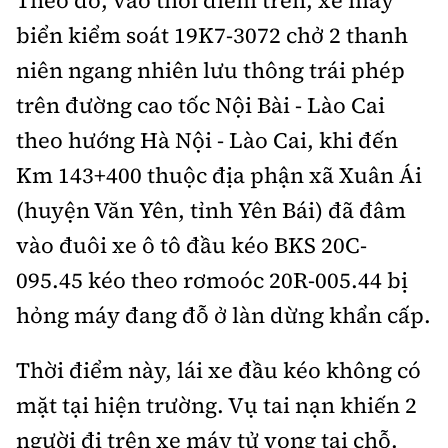
Theo đó, vào thời điểm trên, xe máy
Thế giới
Gương sáng giao thông
Âm nhạc
biển kiểm soát 19K7-3072 chở 2 thanh
Nhà thầu
Hậu trường sao
Sản phẩm mới
Thời sự Quốc tế
niên ngang nhiên lưu thông trái phép
Đi ++
Mời thầu - Đấu thầu
360 độ thể thao
Tư vấn
trên đường cao tốc Nội Bài - Lào Cai
Hồ sơ tài liệu
Du lịch
Video
Thi viết về GTVT
theo hướng Hà Nội - Lào Cai, khi đến
Thế giới giao thông
Khám phá
Km 143+400 thuộc địa phận xã Xuân Ái
Thời sự
(huyện Văn Yên, tỉnh Yên Bái) đã đâm
Thế giới xây dựng
Lối sống
Khám phá
vào đuôi xe ô tô đầu kéo BKS 20C-
Ẩm thực
Camera giao thông
095.45 kéo theo rơmoóc 20R-005.44 bị
Cơ quan chủ quản: Bộ Xây dựng
hỏng máy đang đỗ ở làn dừng khẩn cấp.
Câu chuyện giao thông
Giấy phép số: 03/GP-BVHTTDL, cấp ngày 1/4/2025.
Thời điểm này, lái xe đầu kéo không có
Giải trí - Thể thao
Tòa soạn: Số 2 Nguyễn Công Hoan, phường Giảng Võ,
mặt tại hiện trường. Vụ tai nạn khiến 2
Hà Nội.
người đi trên xe máy tử vong tại chỗ.