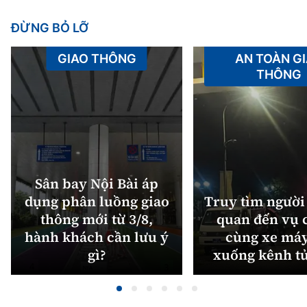
ĐỪNG BỎ LỠ
GIAO THÔNG
AN TOÀN G
THÔNG
Sân bay Nội Bài áp
dụng phân luồng giao
Truy tìm người 
thông mới từ 3/8,
quan đến vụ c
hành khách cần lưu ý
cùng xe máy
gì?
xuống kênh t