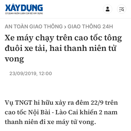
TIN BỘ XÂY DỰNG
AN TOÀN GIAO THÔNG
GIAO THÔNG 24H
Xe máy chạy trên cao tốc tông
đuôi xe tải, hai thanh niên tử
vong
CHUYÊN MỤC
23/09/2019, 12:00
Mới nhất
Thời sự
Vụ TNGT hi hữu xảy ra đêm 22/9 trên
Chính trị
Xây dựng
cao tốc Nội Bài - Lào Cai khiến 2 nam
thanh niên đi xe máy tử vong.
Xã hội
Chỉ đạo điều hành
Giao thông