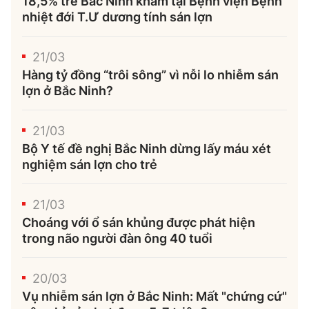
18,5% trẻ Bắc Ninh khám tại Bệnh viện Bệnh
nhiệt đới T.Ư dương tính sán lợn
21/03
Hàng tỷ đồng “trôi sông” vì nỗi lo nhiễm sán
lợn ở Bắc Ninh?
21/03
Bộ Y tế đề nghị Bắc Ninh dừng lấy máu xét
nghiệm sán lợn cho trẻ
21/03
Choáng với ổ sán khủng được phát hiện
trong não người đàn ông 40 tuổi
20/03
Vụ nhiễm sán lợn ở Bắc Ninh: Mất "chứng cứ"