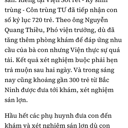
Thế giới
Gương sáng giao thông
trùng - Côn trùng TƯ đã tiếp nhận con
Âm nhạc
Nhà thầu
Hậu trường sao
Sản phẩm mới
Thời sự Quốc tế
số kỷ lục 720 trẻ. Theo ông Nguyễn
Đi ++
Mời thầu - Đấu thầu
360 độ thể thao
Tư vấn
Quang Thiều, Phó viện trưởng, dù đã
Hồ sơ tài liệu
Du lịch
Video
tăng thêm phòng khám để đáp ứng nhu
Thi viết về GTVT
Thế giới giao thông
Khám phá
cầu của bà con nhưng Viện thực sự quá
Thời sự
tải. Kết quả xét nghiệm buộc phải hẹn
Thế giới xây dựng
Lối sống
Khám phá
trả muộn sau hai ngày. Và trong sáng
Ẩm thực
nay cũng khoảng gần 300 trẻ từ Bắc
Camera giao thông
Cơ quan chủ quản: Bộ Xây dựng
Ninh được đưa tới khám, xét nghiệm
Câu chuyện giao thông
sán lợn.
Giấy phép số: 03/GP-BVHTTDL, cấp ngày 1/4/2025.
Giải trí - Thể thao
Tòa soạn: Số 2 Nguyễn Công Hoan, phường Giảng Võ,
Hầu hết các phụ huynh đưa con đến
Hà Nội.
khám và xét nghiệm sán lợn dù con