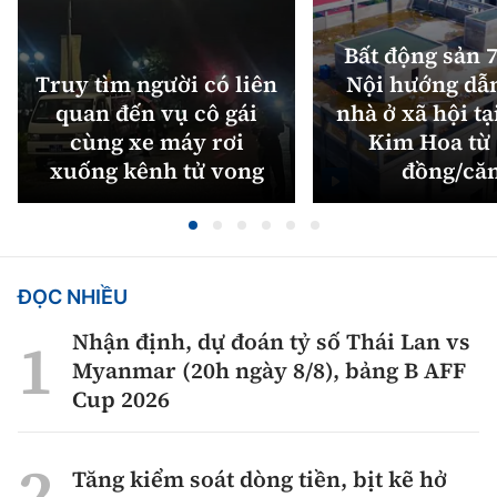
Bất động sản 7
Truy tìm người có liên
Nội hướng dẫ
quan đến vụ cô gái
nhà ở xã hội tạ
cùng xe máy rơi
Kim Hoa từ 
xuống kênh tử vong
đồng/că
ĐỌC NHIỀU
Nhận định, dự đoán tỷ số Thái Lan vs
Myanmar (20h ngày 8/8), bảng B AFF
Cup 2026
Tăng kiểm soát dòng tiền, bịt kẽ hở