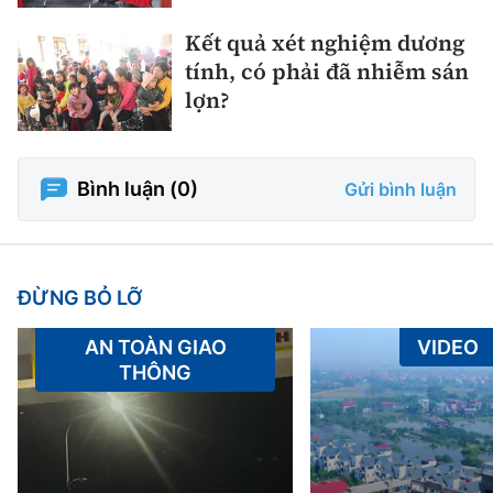
Kết quả xét nghiệm dương
tính, có phải đã nhiễm sán
lợn?
Bình luận (
0
)
Gửi bình luận
ĐỪNG BỎ LỠ
AN TOÀN GIAO
VIDEO
THÔNG