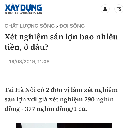
TIN BỘ XÂY DỰNG
CHẤT LƯỢNG SỐNG
ĐỜI SỐNG
Xét nghiệm sán lợn bao nhiêu
tiền, ở đâu?
CHUYÊN MỤC
19/03/2019, 11:08
Mới nhất
Tại Hà Nội có 2 đơn vị làm xét nghiệm
Thời sự
sán lợn với giá xét nghiệm 290 nghìn
Chính trị
Xây dựng
đồng - 377 nghìn đồng/1 ca.
Xã hội
Chỉ đạo điều hành
Giao thông