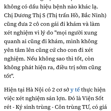
Tổng biên tập:
Nguyễn Thị Hồng Nga
không có dấu hiệu bệnh nào khác lạ.
Phó Tổng biên tập:
Nguyễn Sơn Tùng,
Chị Dương Thị S (Thị trấn Hồ, Bắc Ninh)
Nguyễn Đức Thắng, La Đức Hùng
cũng đưa 2 cô con gái đi khám và làm
Hotline:
Quảng cáo và Phát hành:
xét nghiệm vì lý do "mọi người xung
0901 514 799
0915 057 282
quanh ai cũng đi khám, mình không
Email:
bandoc@baoxaydung.vn
yên tâm lên cũng cứ cho con đi xét
Cấm sao chép dưới mọi hình thức nếu không có sự
chấp thuận bằng văn bản.
nghiệm. Nếu không sao thì tốt, còn
không phát hiện ra, điều trị sớm cũng
tốt".
Hiện tại Hà Nội có 2 cơ sở
y tế
thực hiện
Thông tin tòa
soạn
việc xét nghiệm sán lợn. Đó là Viện Sốt
rét - Ký sinh trùng - Côn trùng TƯ, có giá