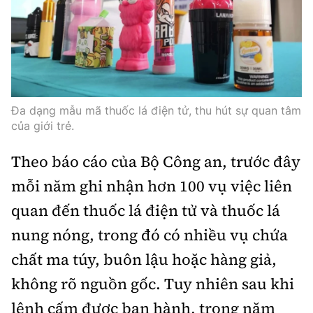
Thế giới
Gương sáng giao thông
Âm nhạc
Nhà thầu
Hậu trường sao
Sản phẩm mới
Thời sự Quốc tế
Đi ++
Mời thầu - Đấu thầu
360 độ thể thao
Tư vấn
Hồ sơ tài liệu
Du lịch
Video
Thi viết về GTVT
Thế giới giao thông
Đa dạng mẫu mã thuốc lá điện tử, thu hút sự quan tâm
Khám phá
Thời sự
của giới trẻ.
Thế giới xây dựng
Lối sống
Khám phá
Theo báo cáo của Bộ Công an, trước đây
mỗi năm ghi nhận hơn 100 vụ việc liên
Ẩm thực
Camera giao thông
quan đến thuốc lá điện tử và thuốc lá
Cơ quan chủ quản: Bộ Xây dựng
Câu chuyện giao thông
nung nóng, trong đó có nhiều vụ chứa
Giấy phép số: 03/GP-BVHTTDL, cấp ngày 1/4/2025.
chất ma túy, buôn lậu hoặc hàng giả,
Giải trí - Thể thao
Tòa soạn: Số 2 Nguyễn Công Hoan, phường Giảng Võ,
không rõ nguồn gốc. Tuy nhiên sau khi
Hà Nội.
lệnh cấm được ban hành, trong năm