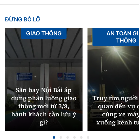
ĐỪNG BỎ LỠ
GIAO THÔNG
AN TOÀN G
THÔNG
Sân bay Nội Bài áp
dụng phân luồng giao
Truy tìm người 
thông mới từ 3/8,
quan đến vụ c
hành khách cần lưu ý
cùng xe máy
gì?
xuống kênh t