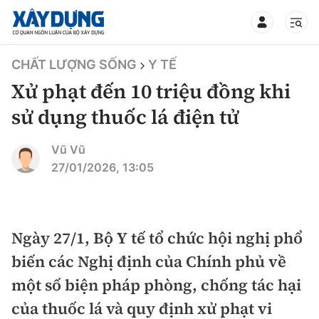
TIN BỘ XÂY DỰNG
CHẤT LƯỢNG SỐNG
Y TẾ
Xử phạt đến 10 triệu đồng khi
sử dụng thuốc lá điện tử
CHUYÊN MỤC
Vũ Vũ
27/01/2026, 13:05
Mới nhất
Thời sự
Ngày 27/1, Bộ Y tế tổ chức hội nghị phổ
biến các Nghị định của Chính phủ về
Chính trị
Xây dựng
một số biện pháp phòng, chống tác hại
Xã hội
Chỉ đạo điều hành
của thuốc lá và quy định xử phạt vi
Giao thông