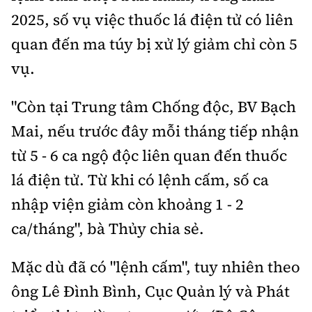
Tổng biên tập:
Nguyễn Thị Hồng Nga
2025, số vụ việc thuốc lá điện tử có liên
Phó Tổng biên tập:
Nguyễn Sơn Tùng,
quan đến ma túy bị xử lý giảm chỉ còn 5
Nguyễn Đức Thắng, La Đức Hùng
vụ.
Hotline:
Quảng cáo và Phát hành:
0901 514 799
0915 057 282
"Còn tại Trung tâm Chống độc, BV Bạch
Email:
bandoc@baoxaydung.vn
Mai, nếu trước đây mỗi tháng tiếp nhận
Cấm sao chép dưới mọi hình thức nếu không có sự
từ 5 - 6 ca ngộ độc liên quan đến thuốc
chấp thuận bằng văn bản.
lá điện tử. Từ khi có lệnh cấm, số ca
nhập viện giảm còn khoảng 1 - 2
ca/tháng", bà Thủy chia sẻ.
Thông tin tòa
Mặc dù đã có "lệnh cấm", tuy nhiên theo
soạn
ông Lê Đình Bình, Cục Quản lý và Phát