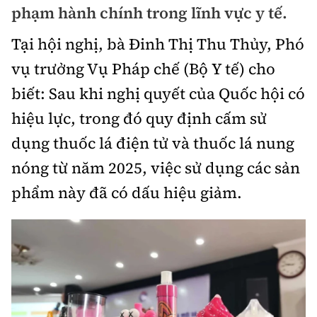
phạm hành chính trong lĩnh vực y tế.
Chuyện dọc đường
Quy hoạch kiến trúc
Quản lý
Kinh tế
Tại hội nghị, bà Đinh Thị Thu Thủy, Phó
Cải chính
Vật liệu xây dựng
Đường bộ
Thị trường
vụ trưởng Vụ Pháp chế (Bộ Y tế) cho
Pháp luật
Giám định chất lượng
biết: Sau khi nghị quyết của Quốc hội có
Hàng không
Tài chính
Thanh tra
An toàn giao thông
hiệu lực, trong đó quy định cấm sử
Quản lý đô thị
Đường sắt
Chứng khoán
dụng thuốc lá điện tử và thuốc lá nung
An ninh hình sự
Giao thông 24h
Chất lượng sống
nóng từ năm 2025, việc sử dụng các sản
Đăng kiểm
Bảo hiểm
Điều tra
ATGT địa phương
phẩm này đã có dấu hiệu giảm.
Giáo dục
Văn hóa - Giải Trí
Đường sắt tốc độ cao
Doanh nghiệp
Pháp đình
Văn hóa giao thông
Y tế
Văn hóa
Đường thủy
Thể thao
Hỏi - Đáp
Lái xe an toàn
Đời sống
Showbiz
Hàng hải
Bóng đá
Công nghệ
Chung tay vì ATGT
Lao động - Công đoàn
Điện ảnh
Đường sắt đô thị
Bình luận
Công nghệ mới