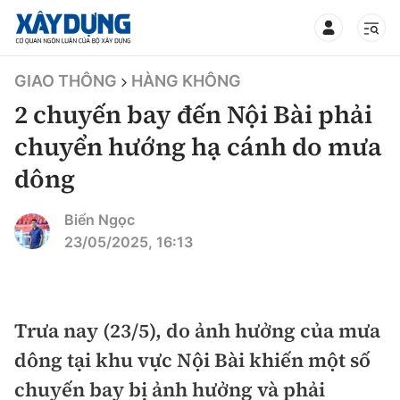
TIN BỘ XÂY DỰNG
GIAO THÔNG
HÀNG KHÔNG
2 chuyến bay đến Nội Bài phải
chuyển hướng hạ cánh do mưa
dông
CHUYÊN MỤC
Biển Ngọc
Mới nhất
23/05/2025, 16:13
Thời sự
Chính trị
Trưa nay (23/5), do ảnh hưởng của mưa
Xây dựng
dông tại khu vực Nội Bài khiến một số
Xã hội
Chỉ đạo điều hành
chuyến bay bị ảnh hưởng và phải
Giao thông