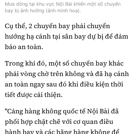
Thế giới
Gương sáng giao thông
Mưa dông tại khu vực Nội Bài khiến một số chuyến
Âm nhạc
Nhà thầu
bay bị ảnh hưởng (ảnh minh hoạ).
Hậu trường sao
Sản phẩm mới
Thời sự Quốc tế
Đi ++
Cụ thể, 2 chuyến bay phải chuyển
Mời thầu - Đấu thầu
360 độ thể thao
Tư vấn
Hồ sơ tài liệu
Du lịch
hướng hạ cánh tại sân bay dự bị để đảm
Video
Thi viết về GTVT
bảo an toàn.
Thế giới giao thông
Khám phá
Thời sự
Trong khi đó, một số chuyến bay khác
Thế giới xây dựng
Lối sống
Khám phá
phải vòng chờ trên không và đã hạ cánh
Ẩm thực
Camera giao thông
an toàn ngay sau đó khi điều kiện thời
Cơ quan chủ quản: Bộ Xây dựng
tiết được cải thiện.
Câu chuyện giao thông
Giấy phép số: 03/GP-BVHTTDL, cấp ngày 1/4/2025.
"Cảng hàng không quốc tế Nội Bài đã
Giải trí - Thể thao
Tòa soạn: Số 2 Nguyễn Công Hoan, phường Giảng Võ,
phối hợp chặt chẽ với cơ quan điều
Hà Nội.
hành bay và các hãng hàng không để