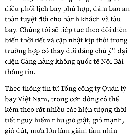
Tổng biên tập:
Nguyễn Thị Hồng Nga
điều phối lịch bay phù hợp, đảm bảo an
Phó Tổng biên tập:
Nguyễn Sơn Tùng,
toàn tuyệt đối cho hành khách và tàu
Nguyễn Đức Thắng, La Đức Hùng
bay. Chúng tôi sẽ tiếp tục theo dõi diễn
Hotline:
Quảng cáo và Phát hành:
biến thời tiết và cập nhật kịp thời trong
0901 514 799
0915 057 282
trường hợp có thay đổi đáng chú ý", đại
Email:
bandoc@baoxaydung.vn
diện Cảng hàng không quốc tế Nội Bài
Cấm sao chép dưới mọi hình thức nếu không có sự
chấp thuận bằng văn bản.
thông tin.
Theo thông tin từ Tổng công ty Quản lý
bay Việt Nam, trong cơn dông có thể
kèm theo rất nhiều các hiện tượng thời
Thông tin tòa
soạn
tiết nguy hiểm như gió giật, gió mạnh,
gió đứt, mưa lớn làm giảm tầm nhìn