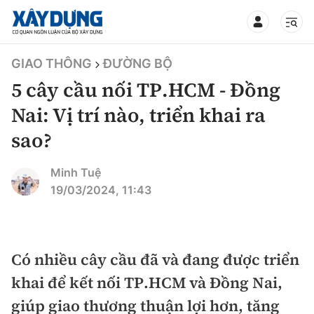
TIN BỘ XÂY DỰNG
GIAO THÔNG
ĐƯỜNG BỘ
5 cây cầu nối TP.HCM - Đồng
Nai: Vị trí nào, triển khai ra
sao?
CHUYÊN MỤC
Minh Tuệ
Mới nhất
19/03/2024, 11:43
Thời sự
Chính trị
Có nhiều cây cầu đã và đang được triển
Xây dựng
khai để kết nối TP.HCM và Đồng Nai,
Xã hội
Chỉ đạo điều hành
giúp giao thương thuận lợi hơn, tăng
Giao thông