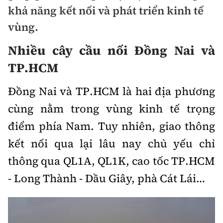
Chuyện dọc đường
khả năng kết nối và phát triển kinh tế
Quy hoạch kiến trúc
Quản lý
Kinh tế
vùng.
Cải chính
Vật liệu xây dựng
Đường bộ
Thị trường
Nhiều cây cầu nối Đồng Nai và
Pháp luật
Giám định chất lượng
TP.HCM
Hàng không
Tài chính
Thanh tra
An toàn giao thông
Quản lý đô thị
Đồng Nai và TP.HCM là hai địa phương
Đường sắt
Chứng khoán
An ninh hình sự
Giao thông 24h
cùng nằm trong vùng kinh tế trọng
Chất lượng sống
Đăng kiểm
Bảo hiểm
điểm phía Nam. Tuy nhiên, giao thông
Điều tra
ATGT địa phương
Giáo dục
Văn hóa - Giải Trí
Đường sắt tốc độ cao
kết nối qua lại lâu nay chủ yếu chỉ
Doanh nghiệp
Pháp đình
Văn hóa giao thông
thông qua QL1A, QL1K, cao tốc TP.HCM
Y tế
Văn hóa
Đường thủy
Thể thao
Hỏi - Đáp
- Long Thành - Dầu Giây, phà Cát Lái…
Lái xe an toàn
Đời sống
Showbiz
Hàng hải
Bóng đá
Công nghệ
Chung tay vì ATGT
Lao động - Công đoàn
Điện ảnh
Đường sắt đô thị
Bình luận
Công nghệ mới