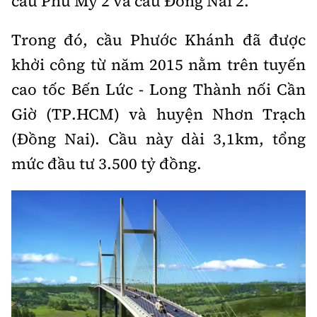
cầu Phú Mỹ 2 và cầu Đồng Nai 2.
Tổng biên tập:
Nguyễn Thị Hồng Nga
Phó Tổng biên tập:
Nguyễn Sơn Tùng,
Trong đó, cầu Phước Khánh đã được
Nguyễn Đức Thắng, La Đức Hùng
khởi công từ năm 2015 nằm trên tuyến
Hotline:
Quảng cáo và Phát hành:
cao tốc Bến Lức - Long Thành nối Cần
0901 514 799
0915 057 282
Giờ (TP.HCM) và huyện Nhơn Trạch
Email:
bandoc@baoxaydung.vn
(Đồng Nai). Cầu này dài 3,1km, tổng
Cấm sao chép dưới mọi hình thức nếu không có sự
chấp thuận bằng văn bản.
mức đầu tư 3.500 tỷ đồng.
Thông tin tòa
soạn