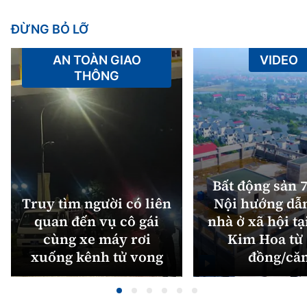
ĐỪNG BỎ LỠ
AN TOÀN GIAO
VIDEO
THÔNG
Bất động sản 7
Truy tìm người có liên
Nội hướng dẫ
quan đến vụ cô gái
nhà ở xã hội tạ
cùng xe máy rơi
Kim Hoa từ 
xuống kênh tử vong
đồng/că