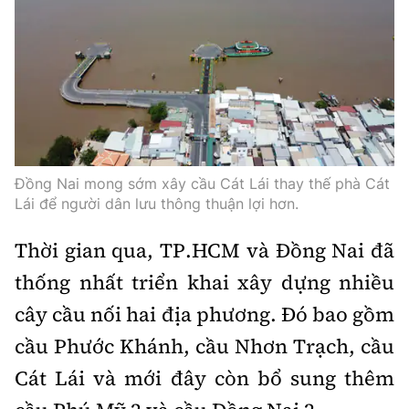
Thế giới
Gương sáng giao thông
Âm nhạc
Nhà thầu
Hậu trường sao
Sản phẩm mới
Thời sự Quốc tế
Đi ++
Mời thầu - Đấu thầu
360 độ thể thao
Tư vấn
Hồ sơ tài liệu
Du lịch
Video
Thi viết về GTVT
Thế giới giao thông
Khám phá
Thời sự
Đồng Nai mong sớm xây cầu Cát Lái thay thế phà Cát
Thế giới xây dựng
Lối sống
Lái để người dân lưu thông thuận lợi hơn.
Khám phá
Ẩm thực
Thời gian qua, TP.HCM và Đồng Nai đã
Camera giao thông
thống nhất triển khai xây dựng nhiều
Cơ quan chủ quản: Bộ Xây dựng
Câu chuyện giao thông
cây cầu nối hai địa phương. Đó bao gồm
Giấy phép số: 03/GP-BVHTTDL, cấp ngày 1/4/2025.
cầu Phước Khánh, cầu Nhơn Trạch, cầu
Giải trí - Thể thao
Tòa soạn: Số 2 Nguyễn Công Hoan, phường Giảng Võ,
Cát Lái và mới đây còn bổ sung thêm
Hà Nội.