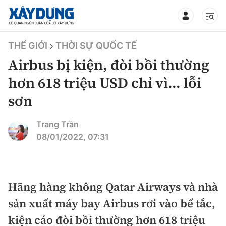
TIN BỘ XÂY DỰNG
THẾ GIỚI
THỜI SỰ QUỐC TẾ
Airbus bị kiện, đòi bồi thường
hơn 618 triệu USD chỉ vì... lỗi
sơn
CHUYÊN MỤC
Trang Trần
Mới nhất
08/01/2022, 07:31
Thời sự
Chính trị
Hãng hàng không Qatar Airways và nhà
Xây dựng
sản xuất máy bay Airbus rơi vào bế tắc,
Xã hội
Chỉ đạo điều hành
kiện cáo đòi bồi thường hơn 618 triệu
Giao thông