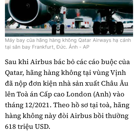
Tổng biên tập:
Nguyễn Thị Hồng Nga
Phó Tổng biên tập:
Nguyễn Sơn Tùng,
Nguyễn Đức Thắng, La Đức Hùng
Hotline:
Quảng cáo và Phát hành:
Máy bay của hãng hàng không Qatar Airways hạ cánh
0901 514 799
0915 057 282
tại sân bay Frankfurt, Đức. Ảnh - AP
Email:
bandoc@baoxaydung.vn
Sau khi Airbus bác bỏ các cáo buộc của
Cấm sao chép dưới mọi hình thức nếu không có sự
chấp thuận bằng văn bản.
Qatar, hãng hàng không tại vùng Vịnh
đã nộp đơn kiện nhà sản xuất Châu Âu
lên Toà án Cấp cao London (Anh) vào
tháng 12/2021. Theo hồ sơ tại toà, hãng
Thông tin tòa
hàng không này đòi Airbus bồi thường
soạn
618 triệu USD.