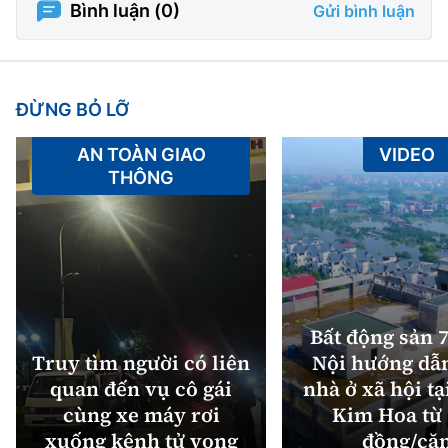
Bình luận (
0
)
Gửi bình luận
ĐỪNG BỎ LỠ
AN TOÀN GIAO
VIDEO
THÔNG
Bất động sản 7
Truy tìm người có liên
Nội hướng dẫ
quan đến vụ cô gái
nhà ở xã hội tạ
cùng xe máy rơi
Kim Hoa từ 
xuống kênh tử vong
đồng/că