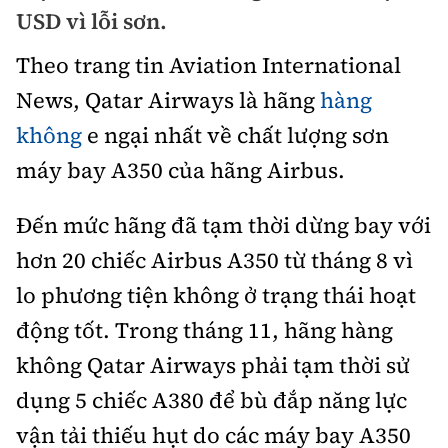
Chuyện dọc đường
USD vì lỗi sơn.
Quy hoạch kiến trúc
Quản lý
Kinh tế
Theo trang tin Aviation International
Cải chính
Vật liệu xây dựng
Đường bộ
Thị trường
News, Qatar Airways là hãng
hàng
Pháp luật
Giám định chất lượng
không
e ngại nhất về chất lượng sơn
Hàng không
Tài chính
Thanh tra
An toàn giao thông
máy bay A350 của hãng Airbus.
Quản lý đô thị
Đường sắt
Chứng khoán
An ninh hình sự
Giao thông 24h
Đến mức hãng đã tạm thời dừng bay với
Chất lượng sống
Đăng kiểm
Bảo hiểm
Điều tra
hơn 20 chiếc Airbus A350 từ tháng 8 vì
ATGT địa phương
Giáo dục
Văn hóa - Giải Trí
Đường sắt tốc độ cao
lo phương tiện không ở trạng thái hoạt
Doanh nghiệp
Pháp đình
Văn hóa giao thông
Y tế
động tốt. Trong tháng 11, hãng hàng
Văn hóa
Đường thủy
Thể thao
Hỏi - Đáp
Lái xe an toàn
không Qatar Airways phải tạm thời sử
Đời sống
Showbiz
Hàng hải
Bóng đá
dụng 5 chiếc A380 để bù đắp năng lực
Công nghệ
Chung tay vì ATGT
Lao động - Công đoàn
Điện ảnh
vận tải thiếu hụt do các máy bay A350
Đường sắt đô thị
Bình luận
Công nghệ mới