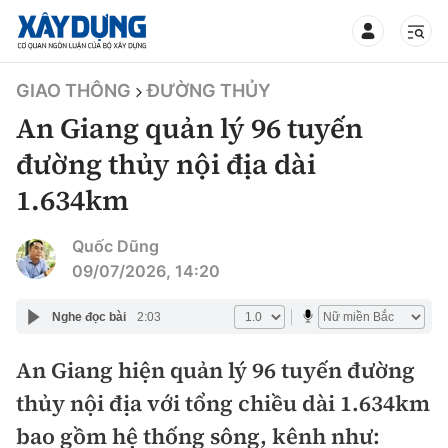
TIN BỘ XÂY DỰNG
GIAO THÔNG
ĐƯỜNG THỦY
An Giang quản lý 96 tuyến
đường thủy nội địa dài
1.634km
CHUYÊN MỤC
Quốc Dũng
Mới nhất
09/07/2026, 14:20
Thời sự
Nghe đọc bài
2:03
Chính trị
An Giang hiện quản lý 96 tuyến đường
Xây dựng
thủy nội địa với tổng chiều dài 1.634km
Xã hội
Chỉ đạo điều hành
bao gồm hệ thống sông, kênh như:
Giao thông