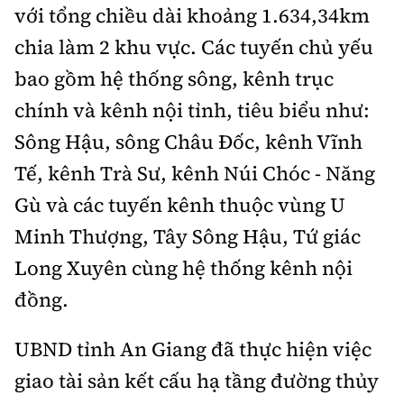
Tổng biên tập:
Nguyễn Thị Hồng Nga
với tổng chiều dài khoảng 1.634,34km
Phó Tổng biên tập:
chia làm 2 khu vực. Các tuyến chủ yếu
Nguyễn Sơn Tùng,
Nguyễn Đức Thắng, La Đức Hùng
bao gồm hệ thống sông, kênh trục
Hotline:
Quảng cáo và Phát hành:
chính và kênh nội tỉnh, tiêu biểu như:
0901 514 799
0915 057 282
Sông Hậu, sông Châu Đốc, kênh Vĩnh
Email:
bandoc@baoxaydung.vn
Tế, kênh Trà Sư, kênh Núi Chóc - Năng
Cấm sao chép dưới mọi hình thức nếu không có sự
Gù và các tuyến kênh thuộc vùng U
chấp thuận bằng văn bản.
Minh Thượng, Tây Sông Hậu, Tứ giác
Long Xuyên cùng hệ thống kênh nội
đồng.
Thông tin tòa
UBND tỉnh An Giang đã thực hiện việc
soạn
giao tài sản kết cấu hạ tầng đường thủy