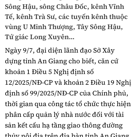
Chuyện dọc đường
Sông Hậu, sông Châu Đốc, kênh Vĩnh
Quy hoạch kiến trúc
Quản lý
Kinh tế
Tế, kênh Trà Sư, các tuyến kênh thuộc
Cải chính
Vật liệu xây dựng
vùng U Minh Thượng, Tây Sông Hậu,
Đường bộ
Thị trường
Pháp luật
Tứ giác Long Xuyên...
Giám định chất lượng
Hàng không
Tài chính
Thanh tra
Ngày 9/7, đại diện lãnh đạo Sở Xây
An toàn giao thông
Quản lý đô thị
Đường sắt
Chứng khoán
dựng tỉnh An Giang cho biết, căn cứ
An ninh hình sự
Giao thông 24h
Chất lượng sống
khoản 1 Điều 5 Nghị định số
Đăng kiểm
Bảo hiểm
Điều tra
ATGT địa phương
12/2025/NĐ-CP và khoản 2 Điều 19 Nghị
Giáo dục
Văn hóa - Giải Trí
Đường sắt tốc độ cao
Doanh nghiệp
định số 99/2025/NĐ-CP của Chính phủ,
Pháp đình
Văn hóa giao thông
Y tế
Văn hóa
Đường thủy
thời gian qua công tác tổ chức thực hiện
Thể thao
Hỏi - Đáp
Lái xe an toàn
Đời sống
phân cấp quản lý nhà nước đối với tài
Showbiz
Hàng hải
Bóng đá
Công nghệ
sản kết cấu hạ tầng giao thông đường
Chung tay vì ATGT
Lao động - Công đoàn
Điện ảnh
Đường sắt đô thị
Bình luận
thủy nội địa trên địa bàn tỉnh An Giang
Công nghệ mới