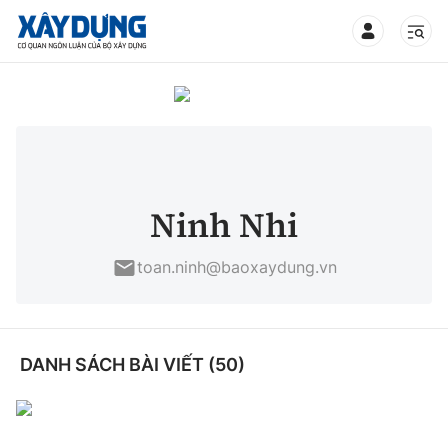
TIN BỘ XÂY DỰNG
CHUYÊN MỤC
Ninh Nhi
Mới nhất
toan.ninh@baoxaydung.vn
Thời sự
Chính trị
DANH SÁCH BÀI VIẾT (50)
Xây dựng
Xã hội
Chỉ đạo điều hành
Giao thông