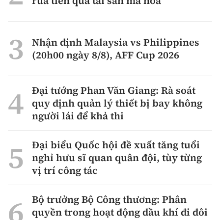
rửa tiền qua tài sản mã hóa
Tổng biên tập:
Nguyễn Thị Hồng Nga
Phó Tổng biên tập:
Nguyễn Sơn Tùng,
Nguyễn Đức Thắng, La Đức Hùng
Nhận định Malaysia vs Philippines
(20h00 ngày 8/8), AFF Cup 2026
Hotline:
Quảng cáo và Phát hành:
0901 514 799
0915 057 282
Email:
bandoc@baoxaydung.vn
Đại tướng Phan Văn Giang: Rà soát
Cấm sao chép dưới mọi hình thức nếu không có sự
quy định quản lý thiết bị bay không
chấp thuận bằng văn bản.
người lái để khả thi
Đại biểu Quốc hội đề xuất tăng tuổi
nghỉ hưu sĩ quan quân đội, tùy từng
vị trí công tác
Thông tin tòa
soạn
Bộ trưởng Bộ Công thương: Phân
quyền trong hoạt động dầu khí đi đôi