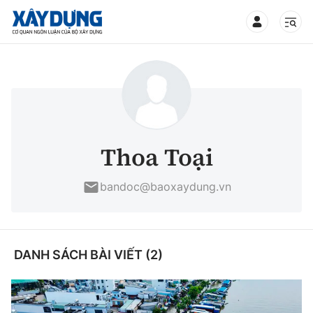
TIN BỘ XÂY DỰNG
CHUYÊN MỤC
Thoa Toại
Mới nhất
bandoc@baoxaydung.vn
Thời sự
Chính trị
DANH SÁCH BÀI VIẾT (2)
Xây dựng
Xã hội
Chỉ đạo điều hành
Giao thông