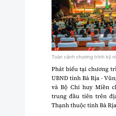
Y tế
Showbiz
Đời sống
Điện ảnh
Lao động - Công đoàn
Âm nhạc
Thế giới
Đi ++
Thời sự Quốc tế
Du lịch
Toàn cảnh chương trình kỷ n
Hồ sơ tài liệu
Khám phá
Phát biểu tại chương t
Thế giới giao thông
Lối sống
UBND tỉnh Bà Rịa - Vũn
Thế giới xây dựng
Ẩm thực
và Bộ Chỉ huy Miền 
trung đầu tiên trên 
Thạnh thuộc tỉnh Bà Rị