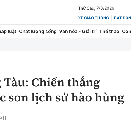
Thứ Sáu, 7/8/2026
XE GIAO THÔNG
BẤT ĐỘ
háp luật
Chất lượng sống
Văn hóa - Giải trí
Thể thao
Côn
Giao thông
Kinh tế
ành
Quản lý
Thị trường
 trúc
Đường bộ
Tài chính
g Tàu: Chiến thắng
ng
Hàng không
Chứng khoán
c son lịch sử hào hùng
 lượng
Đường sắt
Bảo hiểm
Đường sắt tốc độ cao
Doanh nghiệp
:11
Đăng kiểm
xem thêm