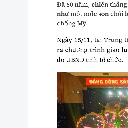
Đã 60 năm, chiến thắng 
Pháp luật
An toàn giao t
như một mốc son chói l
Thanh tra
Giao thông 24
chống Mỹ.
An ninh hình sự
ATGT địa phươ
Ngày 15/11, tại Trung 
Điều tra
Văn hóa giao t
ra chương trình giao l
Pháp đình
Lái xe an toàn
do UBND tỉnh tổ chức.
Hỏi - Đáp
Chung tay vì A
Gương sáng gi
xem thêm
Chất lượng sống
Văn hóa - Giải T
Giáo dục
Văn hóa