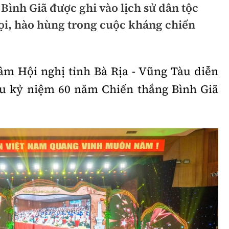
Bình Giã được ghi vào lịch sử dân tộc
hông
Đường thủy
ọi, hào hùng trong cuộc kháng chiến
h
Hàng hải
ng
Đường sắt đô thị
tâm Hội nghị tỉnh Bà Rịa - Vũng Tàu diễn
hông
Nhà thầu
ưu kỷ niệm 60 năm Chiến thắng Bình Giã
Mời thầu - Đấu thầu
TGT
Thi viết về Ngành
ao thông
rí
Thể thao
Công nghệ
Bóng đá
Công nghệ mới