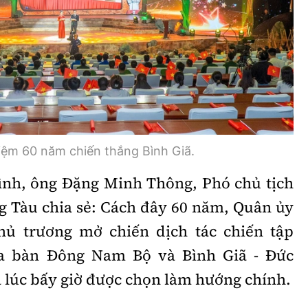
Bình luận
Sản phẩm mới
Hậu trường sao
AI
360 độ thể thao
Tư vấn
Video
Thời sự
iệm 60 năm chiến thắng Bình Giã.
Khám phá
rình, ông Đặng Minh Thông, Phó chủ tịch
Camera giao thông
g Tàu chia sẻ: Cách đây 60 năm, Quân ủy
Câu chuyện giao thông
chủ trương mở chiến dịch tác chiến tập
Lăng kính xây dựng
địa bàn Đông Nam Bộ và Bình Giã - Đức
a lúc bấy giờ được chọn làm hướng chính.
Giải trí - Thể thao