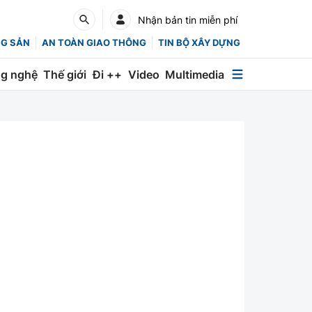
Nhận bản tin miễn phí
NG SẢN
AN TOÀN GIAO THÔNG
TIN BỘ XÂY DỰNG
g nghệ
Thế giới
Đi ++
Video
Multimedia
Multimedia
Special
Emagazine
Photo
Infographic
English
Các chuyên trang