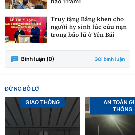
bão Trami
Truy tặng Bằng khen cho
người hy sinh lúc cứu nạn
trong bão lũ ở Yên Bái
Bình luận (
0
)
Gửi bình luận
ĐỪNG BỎ LỠ
GIAO THÔNG
AN TOÀN G
THÔNG