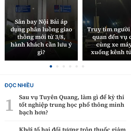
Sân bay Nội Bài áp
dụng phân luồng giao
Truy tìm người 
thông mới từ 3/8,
quan đến vụ c
hành khách cần lưu ý
cùng xe máy
gì?
xuống kênh t
ĐỌC NHIỀU
Sau vụ Tuyên Quang, làm gì để kỳ thi
tốt nghiệp trung học phổ thông minh
bạch hơn?
Khởi tố hai đối tượng trộn thuốc giảm