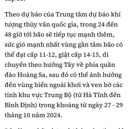
Tổng biên tập:
Nguyễn Thị Hồng Nga
Theo dự báo của Trung tâm dự báo khí
Phó Tổng biên tập:
Nguyễn Sơn Tùng,
Nguyễn Đức Thắng, La Đức Hùng
tượng thủy văn quốc gia, trong 24 đến
Hotline:
Quảng cáo và Phát hành:
48 giờ tới bão sẽ tiếp tục mạnh thêm,
0901 514 799
0915 057 282
sức gió mạnh nhất vùng gần tâm bão có
Email:
bandoc@baoxaydung.vn
thể đạt cấp 11-12, giật cấp 14-15, di
Cấm sao chép dưới mọi hình thức nếu không có sự
chuyển theo hướng Tây về phía quần
chấp thuận bằng văn bản.
đảo Hoàng Sa, sau đó có thể ảnh hưởng
đến vùng biển ngoài khơi và ven bờ các
tỉnh khu vực Trung Bộ (từ Hà Tĩnh đến
Bình Định) trong khoảng từ ngày 27 - 29
Thông tin tòa
soạn
tháng 10 năm 2024.