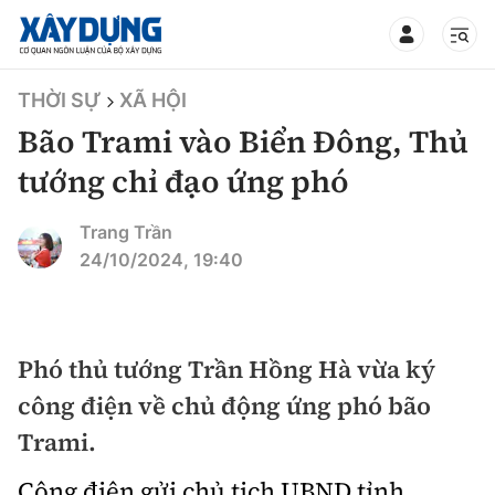
TIN BỘ XÂY DỰNG
THỜI SỰ
XÃ HỘI
Bão Trami vào Biển Đông, Thủ
tướng chỉ đạo ứng phó
CHUYÊN MỤC
Trang Trần
24/10/2024, 19:40
Mới nhất
Thời sự
Phó thủ tướng Trần Hồng Hà vừa ký
công điện về chủ động ứng phó bão
Chính trị
Xây dựng
Trami.
Xã hội
Chỉ đạo điều hành
Giao thông
Công điện gửi chủ tịch UBND tỉnh,