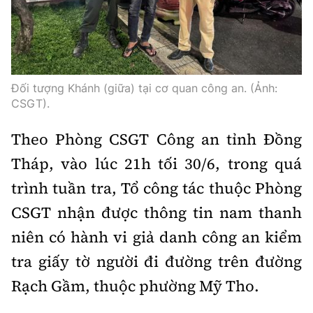
Thế giới
Gương sáng giao thông
Âm nhạc
Nhà thầu
Hậu trường sao
Sản phẩm mới
Thời sự Quốc tế
Đi ++
Mời thầu - Đấu thầu
360 độ thể thao
Tư vấn
Hồ sơ tài liệu
Du lịch
Đối tượng Khánh (giữa) tại cơ quan công an. (Ảnh:
Video
Thi viết về GTVT
CSGT).
Thế giới giao thông
Khám phá
Thời sự
Theo Phòng CSGT Công an tỉnh Đồng
Thế giới xây dựng
Lối sống
Khám phá
Tháp, vào lúc 21h tối 30/6, trong quá
trình tuần tra, Tổ công tác thuộc Phòng
Ẩm thực
Camera giao thông
CSGT nhận được thông tin nam thanh
Cơ quan chủ quản: Bộ Xây dựng
Câu chuyện giao thông
niên có hành vi giả danh công an kiểm
Giấy phép số: 03/GP-BVHTTDL, cấp ngày 1/4/2025.
tra giấy tờ người đi đường trên đường
Giải trí - Thể thao
Tòa soạn: Số 2 Nguyễn Công Hoan, phường Giảng Võ,
Rạch Gầm, thuộc phường Mỹ Tho.
Hà Nội.