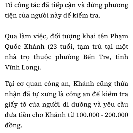
Tổng biên tập:
Nguyễn Thị Hồng Nga
Tổ công tác đã tiếp cận và dừng phương
tiện của người này để kiểm tra.
Phó Tổng biên tập:
Nguyễn Sơn Tùng,
Nguyễn Đức Thắng, La Đức Hùng
Hotline:
Quảng cáo và Phát hành:
Qua làm việc, đối tượng khai tên Phạm
0901 514 799
0915 057 282
Quốc Khánh (23 tuổi, tạm trú tại một
Email:
bandoc@baoxaydung.vn
nhà trọ thuộc phường Bến Tre, tỉnh
Cấm sao chép dưới mọi hình thức nếu không có sự
Vĩnh Long).
chấp thuận bằng văn bản.
Tại cơ quan công an, Khánh cũng thừa
nhận đã tự xưng là công an để kiểm tra
giấy tờ của người đi đường và yêu cầu
Thông tin tòa
đưa tiền cho Khánh từ 100.000 - 200.000
soạn
đồng.