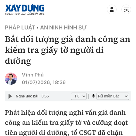
TIN BỘ XÂY DỰNG
PHÁP LUẬT
AN NINH HÌNH SỰ
Bắt đối tượng giả danh công an
kiểm tra giấy tờ người đi
đường
CHUYÊN MỤC
Vĩnh Phú
Mới nhất
01/07/2026, 18:36
Thời sự
Nghe đọc bài
0:55
Chính trị
Phát hiện đối tượng nghi vấn giả danh
Xây dựng
công an kiểm tra giấy tờ và cưỡng đoạt
Xã hội
Chỉ đạo điều hành
tiền người đi đường, tổ CSGT đã chặn
Giao thông