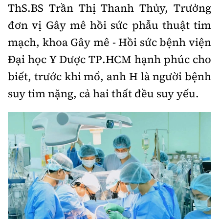
Thế giới
ThS.BS Trần Thị Thanh Thủy, Trưởng
Gương sáng giao thông
Âm nhạc
Nhà thầu
Hậu trường sao
đơn
vị Gây mê hồi sức phẫu thuật tim
Sản phẩm mới
Thời sự Quốc tế
Đi ++
mạch, khoa Gây mê - Hồi sức bệnh viện
Mời thầu - Đấu thầu
360 độ thể thao
Tư vấn
Hồ sơ tài liệu
Du lịch
Đại học Y Dược TP.HCM hạnh phúc cho
Video
Thi viết về GTVT
biết, trước khi mổ, anh H là người bệnh
Thế giới giao thông
Khám phá
Thời sự
suy tim nặng, cả hai thất đều suy yếu.
Thế giới xây dựng
Lối sống
Khám phá
Ẩm thực
Camera giao thông
Cơ quan chủ quản: Bộ Xây dựng
Câu chuyện giao thông
Giấy phép số: 03/GP-BVHTTDL, cấp ngày 1/4/2025.
Giải trí - Thể thao
Tòa soạn: Số 2 Nguyễn Công Hoan, phường Giảng Võ,
Hà Nội.