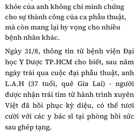
Chuyện dọc đường
khỏe của anh không chỉ minh chứng
Quy hoạch kiến trúc
Quản lý
Kinh tế
cho sự thành công của ca phẫu thuật,
Cải chính
Vật liệu xây dựng
mà còn mang lại hy vọng cho nhiều
Đường bộ
Thị trường
Pháp luật
bệnh nhân khác.
Giám định chất lượng
Hàng không
Tài chính
Thanh tra
Ngày 31/8, thông tin từ bệnh viện Đại
An toàn giao thông
Quản lý đô thị
Đường sắt
Chứng khoán
học Y Dược TP.HCM cho biết, sau năm
An ninh hình sự
Giao thông 24h
Chất lượng sống
ngày trải qua cuộc đại phẫu thuật, anh
Đăng kiểm
Bảo hiểm
Điều tra
ATGT địa phương
L.A.H (37 tuổi, quê Gia Lai) - người
Giáo dục
Văn hóa - Giải Trí
Đường sắt tốc độ cao
Doanh nghiệp
được nhận trái tim từ hành trình xuyên
Pháp đình
Văn hóa giao thông
Y tế
Văn hóa
Đường thủy
Việt đã hồi phục kỳ diệu, có thể tươi
Thể thao
Hỏi - Đáp
Lái xe an toàn
Đời sống
cười với các y bác sĩ tại phòng hồi sức
Showbiz
Hàng hải
Bóng đá
Công nghệ
sau ghép tạng.
Chung tay vì ATGT
Lao động - Công đoàn
Điện ảnh
Đường sắt đô thị
Bình luận
Công nghệ mới