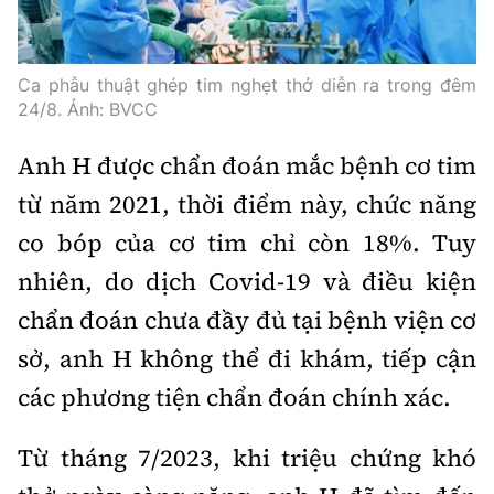
Tổng biên tập:
Nguyễn Thị Hồng Nga
Phó Tổng biên tập:
Nguyễn Sơn Tùng,
Nguyễn Đức Thắng, La Đức Hùng
Ca phẫu thuật ghép tim nghẹt thở diễn ra trong đêm
24/8. Ảnh: BVCC
Hotline:
Quảng cáo và Phát hành:
0901 514 799
0915 057 282
Anh H được chẩn đoán mắc bệnh cơ tim
Email:
bandoc@baoxaydung.vn
từ năm 2021, thời điểm này, chức năng
Cấm sao chép dưới mọi hình thức nếu không có sự
co bóp của cơ tim chỉ còn 18%. Tuy
chấp thuận bằng văn bản.
nhiên, do dịch Covid-19 và điều kiện
chẩn đoán chưa đầy đủ tại bệnh viện cơ
sở, anh H không thể đi khám, tiếp cận
các phương tiện chẩn đoán chính xác.
Thông tin tòa
soạn
Từ tháng 7/2023, khi triệu chứng khó