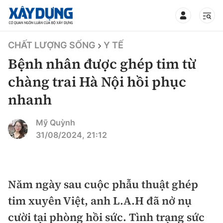
TIN BỘ XÂY DỰNG
CHẤT LƯỢNG SỐNG
Y TẾ
Bệnh nhân được ghép tim từ
chàng trai Hà Nội hồi phục
nhanh
CHUYÊN MỤC
Mỹ Quỳnh
Mới nhất
31/08/2024, 21:12
Thời sự
Chính trị
Năm ngày sau cuộc phẫu thuật ghép
Xây dựng
tim xuyên Việt, anh L.A.H đã nở nụ
Xã hội
Chỉ đạo điều hành
cười tại phòng hồi sức. Tình trạng sức
Giao thông