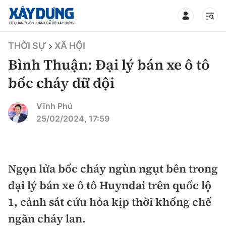
TIN BỘ XÂY DỰNG
THỜI SỰ
XÃ HỘI
Bình Thuận: Đại lý bán xe ô tô
bốc cháy dữ dội
CHUYÊN MỤC
Vĩnh Phú
25/02/2024, 17:59
Mới nhất
Thời sự
Ngọn lửa bốc cháy ngùn ngụt bên trong
đại lý bán xe ô tô Huyndai trên quốc lộ
Chính trị
Xây dựng
1, cảnh sát cứu hỏa kịp thời khống chế
Xã hội
Chỉ đạo điều hành
ngăn cháy lan.
Giao thông