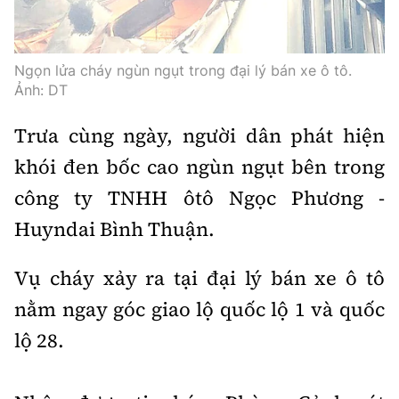
Thế giới
Gương sáng giao thông
Âm nhạc
Nhà thầu
Hậu trường sao
Sản phẩm mới
Thời sự Quốc tế
Đi ++
Ngọn lửa cháy ngùn ngụt trong đại lý bán xe ô tô.
Mời thầu - Đấu thầu
360 độ thể thao
Tư vấn
Ảnh: DT
Hồ sơ tài liệu
Du lịch
Video
Thi viết về GTVT
Trưa cùng ngày, người dân phát hiện
Thế giới giao thông
Khám phá
Thời sự
khói đen bốc cao ngùn ngụt bên trong
Thế giới xây dựng
Lối sống
công ty TNHH ôtô Ngọc Phương -
Khám phá
Huyndai Bình Thuận.
Ẩm thực
Camera giao thông
Cơ quan chủ quản: Bộ Xây dựng
Vụ cháy xảy ra tại đại lý bán xe ô tô
Câu chuyện giao thông
nằm ngay góc giao lộ quốc lộ 1 và quốc
Giấy phép số: 03/GP-BVHTTDL, cấp ngày 1/4/2025.
Giải trí - Thể thao
lộ 28.
Tòa soạn: Số 2 Nguyễn Công Hoan, phường Giảng Võ,
Hà Nội.