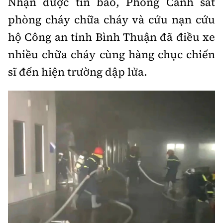
Nhận được tin báo, Phòng Cảnh sát
Tổng biên tập:
Nguyễn Thị Hồng Nga
phòng cháy chữa cháy và cứu nạn cứu
Phó Tổng biên tập:
Nguyễn Sơn Tùng,
hộ Công an tỉnh Bình Thuận đã điều xe
Nguyễn Đức Thắng, La Đức Hùng
nhiều chữa cháy cùng hàng chục chiến
Hotline:
Quảng cáo và Phát hành:
0901 514 799
0915 057 282
sĩ đến hiện trường dập lửa.
Email:
bandoc@baoxaydung.vn
Cấm sao chép dưới mọi hình thức nếu không có sự
chấp thuận bằng văn bản.
Thông tin tòa
soạn