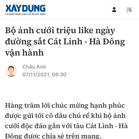
TIN BỘ XÂY DỰNG
Bộ ảnh cưới triệu like ngày
đường sắt Cát Linh - Hà Đông
vận hành
CHUYÊN MỤC
Châu Anh
07/11/2021, 06:30
Mới nhất
Thời sự
Hàng trăm lời chúc mừng hạnh phúc
Chính trị
được gửi tới cô dâu chú rể khi bộ ảnh
Xây dựng
cưới độc đáo gắn với tàu Cát Linh - Hà
Xã hội
Chỉ đạo điều hành
Giao thông
Đông được chia sẻ trên mạng.