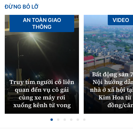
ĐỪNG BỎ LỠ
AN TOÀN GIAO
VIDEO
THÔNG
Bất động sản 7
Truy tìm người có liên
Nội hướng dẫ
quan đến vụ cô gái
nhà ở xã hội tạ
cùng xe máy rơi
Kim Hoa từ 
xuống kênh tử vong
đồng/că