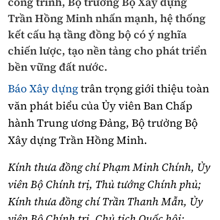
công trình, Bộ trưởng Bộ Xây dựng
Chuyện dọc đường
Quy hoạch kiến trúc
Trần Hồng Minh nhấn mạnh, hệ thống
Quản lý
Kinh tế
Cải chính
kết cấu hạ tầng đồng bộ có ý nghĩa
Vật liệu xây dựng
Đường bộ
Thị trường
chiến lược, tạo nền tảng cho phát triển
Pháp luật
Giám định chất lượng
bền vững đất nước.
Hàng không
Tài chính
Thanh tra
An toàn giao thông
Quản lý đô thị
Báo Xây dựng
trân trọng giới thiệu toàn
Đường sắt
Chứng khoán
An ninh hình sự
Giao thông 24h
văn phát biểu của Ủy viên Ban Chấp
Chất lượng sống
Đăng kiểm
Bảo hiểm
hành Trung ương Đảng, Bộ trưởng Bộ
Điều tra
ATGT địa phương
Giáo dục
Văn hóa - Giải Trí
Xây dựng Trần Hồng Minh.
Đường sắt tốc độ cao
Doanh nghiệp
Pháp đình
Văn hóa giao thông
Y tế
Văn hóa
Đường thủy
Kính thưa đồng chí Phạm Minh Chính, Ủy
Thể thao
Hỏi - Đáp
Lái xe an toàn
Đời sống
viên Bộ Chính trị, Thủ tướng Chính phủ;
Showbiz
Hàng hải
Bóng đá
Công nghệ
Kính thưa đồng chí Trần Thanh Mẫn, Ủy
Chung tay vì ATGT
Lao động - Công đoàn
Điện ảnh
Đường sắt đô thị
Bình luận
viên Bộ Chính trị, Chủ tịch Quốc hội;
Công nghệ mới