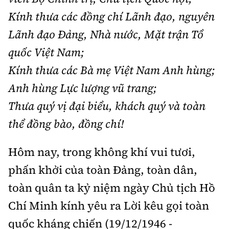
Thế giới
Gương sáng giao thông
Kính thưa các đồng chí Lãnh đạo, nguyên
Âm nhạc
Nhà thầu
Hậu trường sao
Sản phẩm mới
Thời sự Quốc tế
Lãnh đạo Đảng, Nhà nước, Mặt trận Tổ
Đi ++
Mời thầu - Đấu thầu
360 độ thể thao
quốc Việt Nam;
Tư vấn
Hồ sơ tài liệu
Du lịch
Video
Kính thưa các Bà mẹ Việt Nam Anh hùng;
Thi viết về GTVT
Thế giới giao thông
Khám phá
Anh hùng Lực lượng vũ trang;
Thời sự
Thưa quý vị đại biểu, khách quý và toàn
Thế giới xây dựng
Lối sống
Khám phá
thể đồng bào, đồng chí!
Ẩm thực
Camera giao thông
Hôm nay, trong không khí vui tươi,
Cơ quan chủ quản: Bộ Xây dựng
Câu chuyện giao thông
phấn khởi của toàn Đảng, toàn dân,
Giấy phép số: 03/GP-BVHTTDL, cấp ngày 1/4/2025.
toàn quân ta kỷ niệm ngày Chủ tịch Hồ
Giải trí - Thể thao
Tòa soạn: Số 2 Nguyễn Công Hoan, phường Giảng Võ,
Chí Minh kính yêu ra Lời kêu gọi toàn
Hà Nội.
quốc kháng chiến (19/12/1946 -