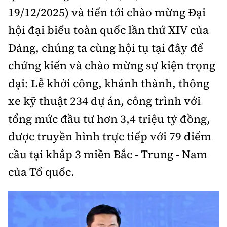
Tổng biên tập:
Nguyễn Thị Hồng Nga
19/12/2025) và tiến tới chào mừng Đại
Phó Tổng biên tập:
Nguyễn Sơn Tùng,
hội đại biểu toàn quốc lần thứ XIV của
Nguyễn Đức Thắng, La Đức Hùng
Đảng, chúng ta cùng hội tụ tại đây để
Hotline:
Quảng cáo và Phát hành:
chứng kiến và chào mừng sự kiện trọng
0901 514 799
0915 057 282
đại: Lễ khởi công, khánh thành, thông
Email:
bandoc@baoxaydung.vn
xe kỹ thuật 234 dự án, công trình với
Cấm sao chép dưới mọi hình thức nếu không có sự
chấp thuận bằng văn bản.
tổng mức đầu tư hơn 3,4 triệu tỷ đồng,
được truyền hình trực tiếp với 79 điểm
cầu tại khắp 3 miền Bắc - Trung - Nam
của Tổ quốc.
Thông tin tòa
soạn