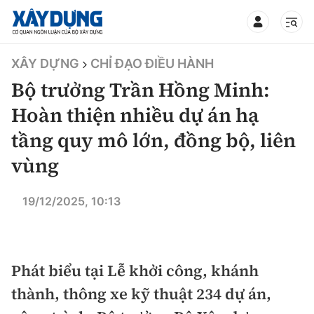
TIN BỘ XÂY DỰNG
XÂY DỰNG
CHỈ ĐẠO ĐIỀU HÀNH
Bộ trưởng Trần Hồng Minh:
Hoàn thiện nhiều dự án hạ
tầng quy mô lớn, đồng bộ, liên
CHUYÊN MỤC
vùng
Mới nhất
19/12/2025, 10:13
Thời sự
Chính trị
Xây dựng
Phát biểu tại Lễ khởi công, khánh
Xã hội
thành, thông xe kỹ thuật 234 dự án,
Chỉ đạo điều hành
Giao thông