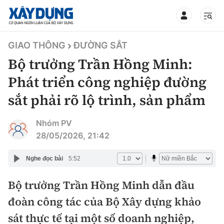
TIN BỘ XÂY DỰNG
GIAO THÔNG
ĐƯỜNG SẮT
Bộ trưởng Trần Hồng Minh:
Phát triển công nghiệp đường
sắt phải rõ lộ trình, sản phẩm
CHUYÊN MỤC
Nhóm PV
Mới nhất
28/05/2026, 21:42
Thời sự
Nghe đọc bài
5:52
Chính trị
Bộ trưởng Trần Hồng Minh dẫn đầu
Xây dựng
đoàn công tác của Bộ Xây dựng khảo
Xã hội
Chỉ đạo điều hành
sát thực tế tại một số doanh nghiệp,
Giao thông