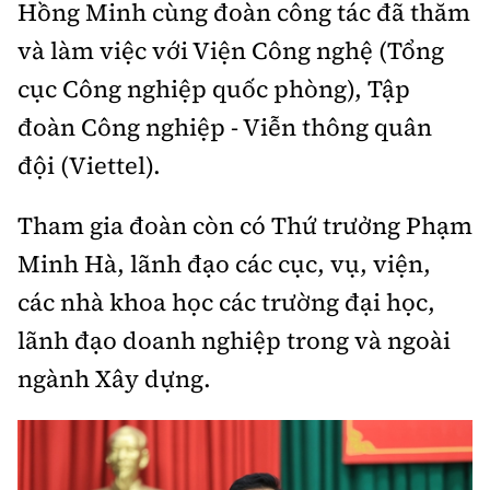
Hồng Minh cùng đoàn công tác đã thăm
Thế giới
Gương sáng giao thông
Âm nhạc
Nhà thầu
Hậu trường sao
và làm việc với Viện Công nghệ (Tổng
Sản phẩm mới
Thời sự Quốc tế
Đi ++
cục Công nghiệp quốc phòng), Tập
Mời thầu - Đấu thầu
360 độ thể thao
Tư vấn
Hồ sơ tài liệu
đoàn Công nghiệp - Viễn thông quân
Du lịch
Video
Thi viết về GTVT
đội (Viettel).
Thế giới giao thông
Khám phá
Thời sự
Tham gia đoàn còn có Thứ trưởng Phạm
Thế giới xây dựng
Lối sống
Khám phá
Minh Hà, lãnh đạo các cục, vụ, viện,
Ẩm thực
các nhà khoa học các trường đại học,
Camera giao thông
Cơ quan chủ quản: Bộ Xây dựng
lãnh đạo doanh nghiệp trong và ngoài
Câu chuyện giao thông
ngành Xây dựng.
Giấy phép số: 03/GP-BVHTTDL, cấp ngày 1/4/2025.
Giải trí - Thể thao
Tòa soạn: Số 2 Nguyễn Công Hoan, phường Giảng Võ,
Hà Nội.