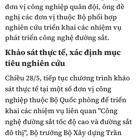
Chuyện dọc đường
đơn vị công nghiệp quân đội, ông đề
Quy hoạch kiến trúc
Quản lý
Kinh tế
nghị các đơn vị thuộc Bộ phối hợp
Cải chính
Vật liệu xây dựng
nghiên cứu triển khai các nhiệm vụ
Đường bộ
Thị trường
Pháp luật
phát triển công nghệ đường sắt.
Giám định chất lượng
Hàng không
Tài chính
Thanh tra
Khảo sát thực tế, xác định mục
An toàn giao thông
Quản lý đô thị
Đường sắt
Chứng khoán
tiêu nghiên cứu
An ninh hình sự
Giao thông 24h
Chất lượng sống
Đăng kiểm
Bảo hiểm
Chiều 28/5, tiếp tục chương trình khảo
Điều tra
ATGT địa phương
Giáo dục
sát thực tế tại một số đơn vị công
Văn hóa - Giải Trí
Đường sắt tốc độ cao
Doanh nghiệp
Pháp đình
Văn hóa giao thông
nghiệp thuộc Bộ Quốc phòng để triển
Y tế
Văn hóa
Đường thủy
Thể thao
khai các nhiệm vụ liên quan "Công
Hỏi - Đáp
Lái xe an toàn
Đời sống
Showbiz
Hàng hải
nghệ đường sắt tốc độ cao và đường sắt
Bóng đá
Công nghệ
Chung tay vì ATGT
Lao động - Công đoàn
đô thị", Bộ trưởng Bộ Xây dựng Trần
Điện ảnh
Đường sắt đô thị
Bình luận
Công nghệ mới