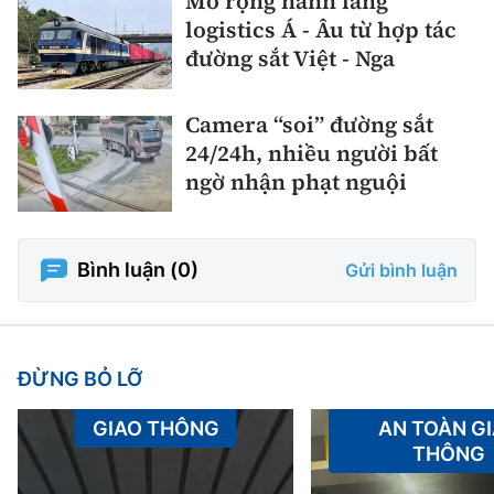
Mở rộng hành lang
logistics Á - Âu từ hợp tác
đường sắt Việt - Nga
Camera “soi” đường sắt
24/24h, nhiều người bất
ngờ nhận phạt nguội
Bình luận (
0
)
Gửi bình luận
ĐỪNG BỎ LỠ
GIAO THÔNG
AN TOÀN G
THÔNG