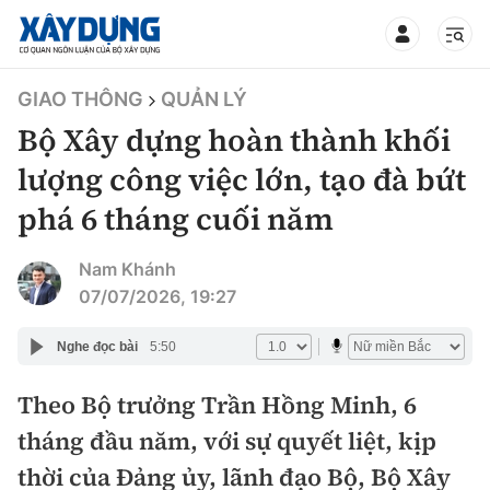
TIN BỘ XÂY DỰNG
GIAO THÔNG
QUẢN LÝ
Bộ Xây dựng hoàn thành khối
lượng công việc lớn, tạo đà bứt
phá 6 tháng cuối năm
CHUYÊN MỤC
Nam Khánh
Mới nhất
07/07/2026, 19:27
Thời sự
Nghe đọc bài
5:50
Chính trị
Theo Bộ trưởng Trần Hồng Minh, 6
Xây dựng
tháng đầu năm, với sự quyết liệt, kịp
Xã hội
Chỉ đạo điều hành
thời của Đảng ủy, lãnh đạo Bộ, Bộ Xây
Giao thông