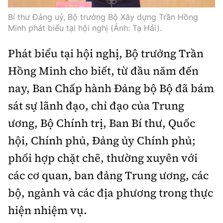
Tổng biên tập:
Nguyễn Thị Hồng Nga
Bí thư Đảng uỷ, Bộ trưởng Bộ Xây dựng Trần Hồng
Phó Tổng biên tập:
Nguyễn Sơn Tùng,
Minh phát biểu tại hội nghị (Ảnh: Tạ Hải).
Nguyễn Đức Thắng, La Đức Hùng
Phát biểu tại hội nghị, Bộ trưởng Trần
Hotline:
Quảng cáo và Phát hành:
0901 514 799
0915 057 282
Hồng Minh cho biết, từ đầu năm đến
nay, Ban Chấp hành Đảng bộ Bộ đã bám
Email:
bandoc@baoxaydung.vn
Cấm sao chép dưới mọi hình thức nếu không có sự
sát sự lãnh đạo, chỉ đạo của Trung
chấp thuận bằng văn bản.
ương, Bộ Chính trị, Ban Bí thư, Quốc
hội, Chính phủ, Đảng ủy Chính phủ;
phối hợp chặt chẽ, thường xuyên với
các cơ quan, ban đảng Trung ương, các
Thông tin tòa
bộ, ngành và các địa phương trong thực
soạn
hiện nhiệm vụ.