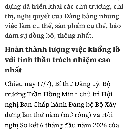
Chuyện dọc đường
dựng đã triển khai các chủ trương, chỉ
Quy hoạch kiến trúc
Quản lý
Kinh tế
thị, nghị quyết của Đảng bằng những
Cải chính
Vật liệu xây dựng
việc làm cụ thể, sản phẩm cụ thể, bảo
Đường bộ
Thị trường
Pháp luật
đảm sự đồng bộ, thống nhất.
Giám định chất lượng
Hàng không
Tài chính
Thanh tra
Hoàn
thành lượng việc khổng lồ
An toàn giao thông
Quản lý đô thị
Đường sắt
Chứng khoán
với tinh thần trách nhiệm cao
An ninh hình sự
Giao thông 24h
Chất lượng sống
nhất
Đăng kiểm
Bảo hiểm
Điều tra
ATGT địa phương
Giáo dục
Chiều nay (7/7), Bí thư Đảng uỷ, Bộ
Văn hóa - Giải Trí
Đường sắt tốc độ cao
Doanh nghiệp
Pháp đình
Văn hóa giao thông
trưởng Trần Hồng Minh chủ trì Hội
Y tế
Văn hóa
Đường thủy
Thể thao
nghị Ban Chấp hành Đảng bộ Bộ Xây
Hỏi - Đáp
Lái xe an toàn
Đời sống
Showbiz
Hàng hải
dựng lần thứ năm (mở rộng) và Hội
Bóng đá
Công nghệ
Chung tay vì ATGT
Lao động - Công đoàn
nghị Sơ kết 6 tháng đầu năm 2026 của
Điện ảnh
Đường sắt đô thị
Bình luận
Công nghệ mới