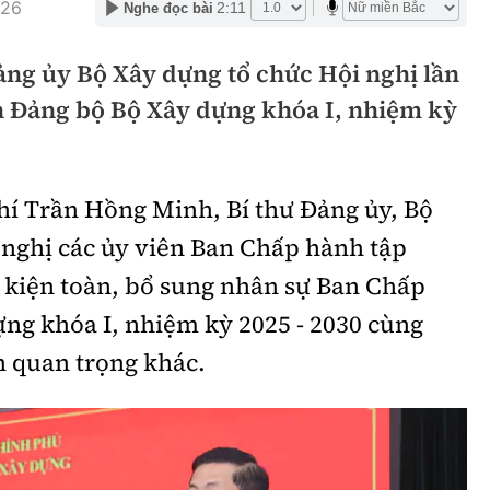
:26
2:11
Nghe đọc bài
hông
Đường thủy
Đảng ủy Bộ Xây dựng tổ chức Hội nghị lần
h
Hàng hải
 Đảng bộ Bộ Xây dựng khóa I, nhiệm kỳ
ng
Đường sắt đô thị
hông
Nhà thầu
chí Trần Hồng Minh, Bí thư Đảng ủy, Bộ
Mời thầu - Đấu thầu
 nghị các ủy viên Ban Chấp hành tập
TGT
Thi viết về Ngành
c kiện toàn, bổ sung nhân sự Ban Chấp
ao thông
ng khóa I, nhiệm kỳ 2025 - 2030 cùng
n quan trọng khác.
rí
Thể thao
Công nghệ
Bóng đá
Công nghệ mới