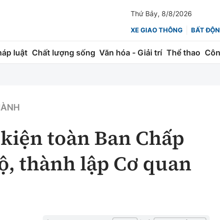
Thứ Bảy, 8/8/2026
XE GIAO THÔNG
BẤT ĐỘN
háp luật
Chất lượng sống
Văn hóa - Giải trí
Thể thao
Côn
Giao thông
Kinh tế
ành
Quản lý
Thị trường
HÀNH
 trúc
Đường bộ
Tài chính
 kiện toàn Ban Chấp
ng
Hàng không
Chứng khoán
, thành lập Cơ quan
 lượng
Đường sắt
Bảo hiểm
Đường sắt tốc độ cao
Doanh nghiệp
Đăng kiểm
xem thêm