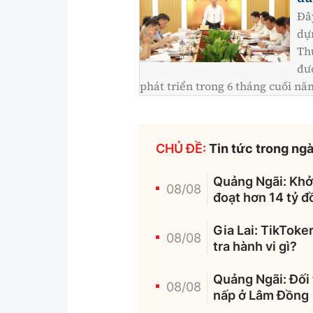
Đâ
dự
Th
đư
phát triển trong 6 tháng cuối nă
CHỦ ĐỀ:
Tin tức trong ng
Quảng Ngãi: Khởi
08/08
đoạt hơn 14 tỷ 
Gia Lai: TikToke
08/08
tra hành vi gì?
Quảng Ngãi: Đối 
08/08
nấp ở Lâm Đồng