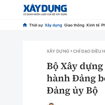
Thời sự
Xây dựng
Giao thông
Kinh tế
P
Thời sự
Xây dựng
Chính trị
Chỉ đạo điều h
XÂY DỰNG
CHỈ ĐẠO ĐIỀU 
Xã hội
Quy hoạch kiến
Bộ Xây dựng
Chuyện dọc đường
Vật liệu xây dự
hành Đảng bộ
Cải chính
Giám định chất
Đảng ủy Bộ
Quản lý đô thị