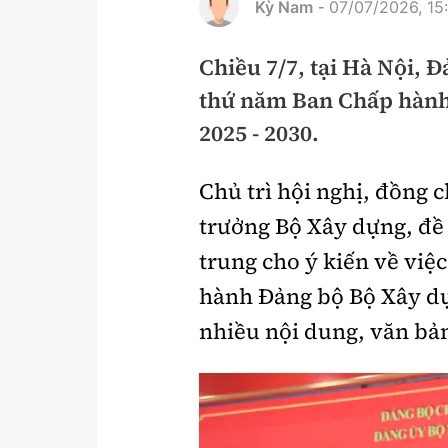
Kỳ Nam
07/07/2026, 15
-
Pháp luật
An toàn giao t
Chiều 7/7, tại Hà Nội, 
Thanh tra
Giao thông 24
thứ năm Ban Chấp hành
An ninh hình sự
ATGT địa phươ
2025 - 2030.
Điều tra
Văn hóa giao t
Chủ trì hội nghị, đồng 
Pháp đình
Lái xe an toàn
trưởng Bộ Xây dựng, đề
Hỏi - Đáp
Chung tay vì A
trung cho ý kiến về việ
Gương sáng gi
hành Đảng bộ Bộ Xây dự
xem thêm
nhiều nội dung, văn bả
Chất lượng sống
Văn hóa - Giải T
Giáo dục
Văn hóa