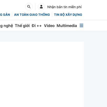
Nhận bản tin miễn phí
G SẢN
AN TOÀN GIAO THÔNG
TIN BỘ XÂY DỰNG
g nghệ
Thế giới
Đi ++
Video
Multimedia
Multimedia
Special
Emagazine
Photo
Infographic
English
Các chuyên trang