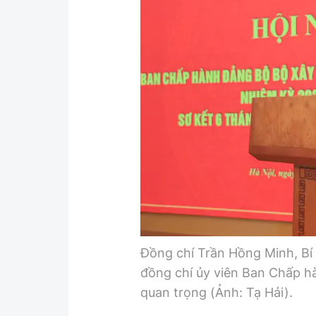
Y tế
Showbiz
Đời sống
Điện ảnh
Lao động - Công đoàn
Âm nhạc
Thế giới
Đi ++
Thời sự Quốc tế
Du lịch
Hồ sơ tài liệu
Khám phá
Thế giới giao thông
Lối sống
Thế giới xây dựng
Ẩm thực
Đồng chí Trần Hồng Minh, Bí
đồng chí ủy viên Ban Chấp hà
quan trọng (Ảnh: Tạ Hải).