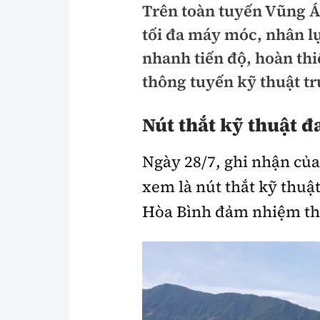
Trên toàn tuyến Vũng Á
Pháp luật
An toàn giao t
tối đa máy móc, nhân lực
Thanh tra
Giao thông 24
nhanh tiến độ, hoàn th
An ninh hình sự
thông tuyến kỹ thuật t
ATGT địa phươ
Điều tra
Văn hóa giao t
Nút thắt kỹ thuật 
Pháp đình
Lái xe an toàn
Ngày 28/7, ghi nhận của 
Hỏi - Đáp
Chung tay vì A
xem là nút thắt kỹ thuật
Gương sáng gi
Hòa Bình đảm nhiệm thi 
xem thêm
Chất lượng sống
Văn hóa - Giải T
Giáo dục
Văn hóa