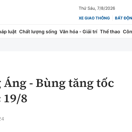
Thứ Sáu, 7/8/2026
XE GIAO THÔNG
BẤT ĐỘ
háp luật
Chất lượng sống
Văn hóa - Giải trí
Thể thao
Côn
Giao thông
Kinh tế
ành
Quản lý
Thị trường
 trúc
Đường bộ
Tài chính
 Áng - Bùng tăng tốc
ng
Hàng không
Chứng khoán
 19/8
 lượng
Đường sắt
Bảo hiểm
Đường sắt tốc độ cao
Doanh nghiệp
24
Đăng kiểm
xem thêm