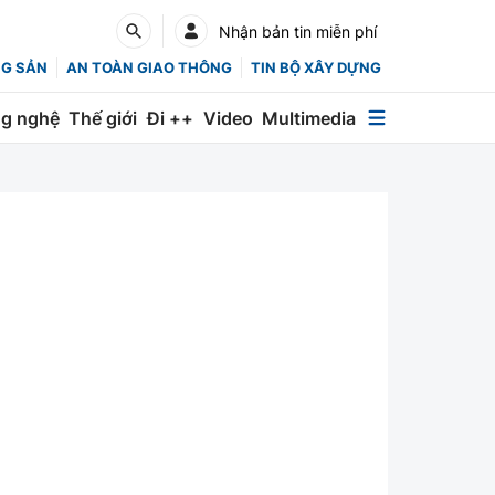
Nhận bản tin miễn phí
NG SẢN
AN TOÀN GIAO THÔNG
TIN BỘ XÂY DỰNG
g nghệ
Thế giới
Đi ++
Video
Multimedia
Multimedia
Special
Emagazine
Photo
Infographic
English
Các chuyên trang