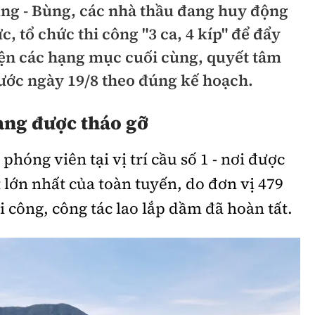
ng - Bùng, các nhà thầu đang huy động
hông
Đường thủy
, tổ chức thi công "3 ca, 4 kíp" để đẩy
h
Hàng hải
iện các hạng mục cuối cùng, quyết tâm
rước ngày 19/8 theo đúng kế hoạch.
ng
Đường sắt đô thị
hông
Nhà thầu
đang được tháo gỡ
Mời thầu - Đấu thầu
phóng viên tại vị trí cầu số 1 - nơi được
TGT
Thi viết về Ngành
 lớn nhất của toàn tuyến, do đơn vị 479
ao thông
công, công tác lao lắp dầm đã hoàn tất.
rí
Thể thao
Công nghệ
Bóng đá
Công nghệ mới