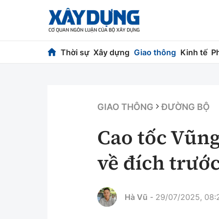
Thời sự
Xây dựng
Giao thông
Kinh tế
P
Thời sự
Xây dựng
Chính trị
Chỉ đạo điều h
GIAO THÔNG
ĐƯỜNG BỘ
Xã hội
Quy hoạch kiến
Cao tốc Vũng
Chuyện dọc đường
Vật liệu xây dự
về đích trước
Cải chính
Giám định chất
Quản lý đô thị
Hà Vũ
29/07/2025, 08:
-