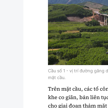
Y tế
Showbiz
Đời sống
Điện ảnh
Lao động - Công đoàn
Âm nhạc
Thế giới
Đi ++
Thời sự Quốc tế
Du lịch
Hồ sơ tài liệu
Khám phá
Thế giới giao thông
Lối sống
Cầu số 1 - vị trí đường găng 
Thế giới xây dựng
Ẩm thực
mặt cầu.
Trên mặt cầu, các tổ cô
khe co giãn, bản liên t
cho giai đoạn thảm mặt 