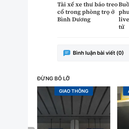
Tài xế xe thư báo treo
Buồ
cổ trong phòng trọ ở
phư
Bình Dương
liv
tử
Bình luận bài viết (
0
)
ĐỪNG BỎ LỠ
GIAO THÔNG