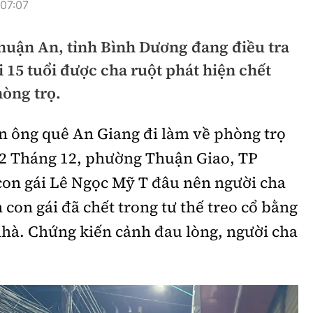
 07:07
hông
Đường thủy
Thuận An, tỉnh Bình Dương đang điều tra
h
Hàng hải
15 tuổi được cha ruột phát hiện chết
ng
Đường sắt đô thị
hòng trọ.
hông
Nhà thầu
n ông quê An Giang đi làm về phòng trọ
Mời thầu - Đấu thầu
2 Tháng 12, phường Thuận Giao, TP
TGT
Thi viết về Ngành
on gái Lê Ngọc Mỹ T đâu nên người cha
ao thông
n con gái đã chết trong tư thế treo cổ bằng
nhà. Chứng kiến cảnh đau lòng, người cha
rí
Thể thao
Công nghệ
Bóng đá
Công nghệ mới