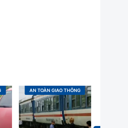
G
AN TOÀN GIAO THÔNG
XÂ