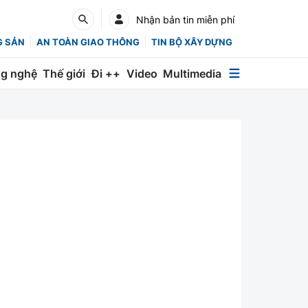
Nhận bản tin miễn phí
G SẢN
AN TOÀN GIAO THÔNG
TIN BỘ XÂY DỰNG
g nghệ
Thế giới
Đi ++
Video
Multimedia
Multimedia
Special
Emagazine
Photo
Infographic
English
Các chuyên trang