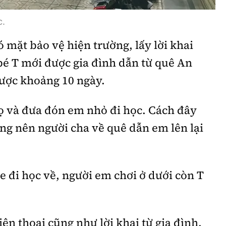
c.
 mặt bảo vệ hiện trường, lấy lời khai
bé T mới được gia đình dẫn từ quê An
ược khoảng 10 ngày.
ọ và đưa đón em nhỏ đi học. Cách đây
ng nên người cha về quê dẫn em lên lại
e đi học về, người em chơi ở dưới còn T
ện thoại cũng như lời khai từ gia đình,