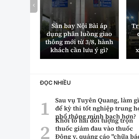
Sân bay Nội Bài áp
Tr
dụng phân luồng giao
thông mới từ 3/8, hành
khách cần lưu ý gì?
x
ĐỌC NHIỀU
Sau vụ Tuyên Quang, làm g
để kỳ thi tốt nghiệp trung h
phổ thông minh bạch hơn?
Khởi tố hai đối tượng trộn
thuốc giảm đau vào thuốc
Đông y, quảng cáo "chữa bá