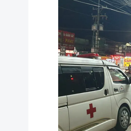
Y tế
Showbiz
Đời sống
Điện ảnh
Lao động - Công đoàn
Âm nhạc
Thế giới
Đi ++
Thời sự Quốc tế
Du lịch
Hồ sơ tài liệu
Khám phá
Thế giới giao thông
Lối sống
Thế giới xây dựng
Ẩm thực