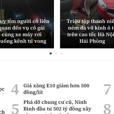
uy tìm người có liên
Triệu tập thanh ni
quan đến vụ cô gái
ném đá vỡ kính ô 
cùng xe máy rơi
trên cao tốc Hà Nội
uống kênh tử vong
Hải Phòng
ì
Giá xăng E10 giảm hơn 500
ọc
đồng/lít
Phá dỡ chung cư cũ, Ninh
Bình đầu tư 502 tỷ đồng xây
ch