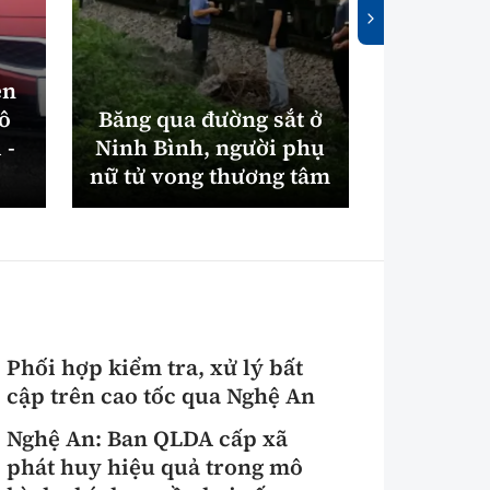
ên
tô
Băng qua đường sắt ở
Bắc Nin
 -
Ninh Bình, người phụ
máy xử
nữ tử vong thương tâm
điện gần
Phối hợp kiểm tra, xử lý bất
cập trên cao tốc qua Nghệ An
Nghệ An: Ban QLDA cấp xã
phát huy hiệu quả trong mô