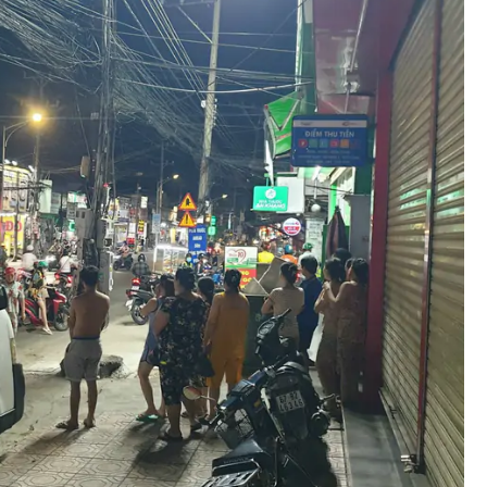
Bình luận
Sản phẩm mới
Hậu trường sao
AI
360 độ thể thao
Tư vấn
Video
Thời sự
Khám phá
Camera giao thông
Câu chuyện giao thông
Lăng kính xây dựng
Giải trí - Thể thao