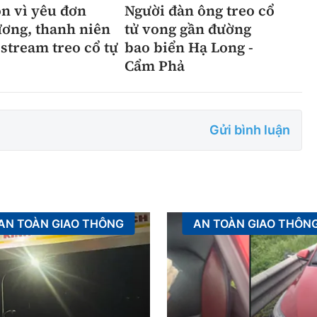
n vì yêu đơn
Người đàn ông treo cổ
ơng, thanh niên
tử vong gần đường
estream treo cổ tự
bao biển Hạ Long -
Cẩm Phả
Gửi bình luận
AN TOÀN GIAO THÔNG
AN TOÀN GIAO THÔN