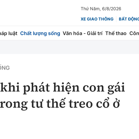
Thứ Năm, 6/8/2026
XE GIAO THÔNG
BẤT ĐỘN
háp luật
Chất lượng sống
Văn hóa - Giải trí
Thể thao
Côn
Giao thông
Kinh tế
ành
Quản lý
Thị trường
ỐNG
 trúc
Đường bộ
Tài chính
 khi phát hiện con gái
ng
Hàng không
Chứng khoán
trong tư thế treo cổ ở
 lượng
Đường sắt
Bảo hiểm
Đường sắt tốc độ cao
Doanh nghiệp
Đăng kiểm
xem thêm