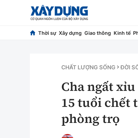
Thời sự
Xây dựng
Giao thông
Kinh tế
P
Thời sự
Xây dựng
Chính trị
Chỉ đạo điều h
CHẤT LƯỢNG SỐNG
ĐỜI S
Xã hội
Quy hoạch kiến
Cha ngất xỉu
Chuyện dọc đường
Vật liệu xây dự
15 tuổi chết 
Cải chính
Giám định chất
phòng trọ
Quản lý đô thị