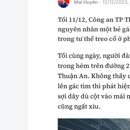
Mai Huyên
12/12/2023,
-
Pháp luật
An toàn giao t
Tối 11/12, Công an TP 
Thanh tra
Giao thông 24
nguyên nhân một bé gái 
An ninh hình sự
ATGT địa phươ
trong tư thế treo cổ ở p
Điều tra
Văn hóa giao t
Tối cùng ngày, người đà
Pháp đình
Lái xe an toàn
trong hẻm trên đường 2
Hỏi - Đáp
Chung tay vì A
Thuận An. Không thấy c
Gương sáng gi
lên gác tìm thì phát hiệ
xem thêm
sợi dây dù cột vào mái 
cũng ngất xỉu.
Chất lượng sống
Văn hóa - Giải T
Giáo dục
Văn hóa