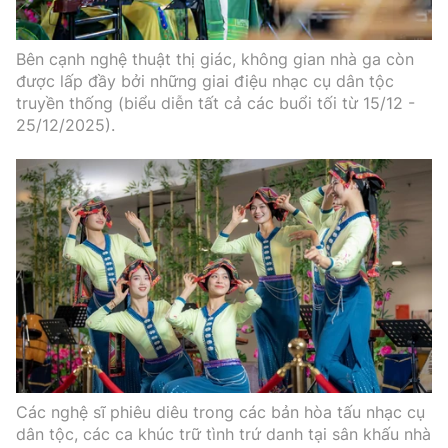
Bên cạnh nghệ thuật thị giác, không gian nhà ga còn
được lấp đầy bởi những giai điệu nhạc cụ dân tộc
truyền thống (biểu diễn tất cả các buổi tối từ 15/12 -
25/12/2025).
Các nghệ sĩ phiêu diêu trong các bản hòa tấu nhạc cụ
dân tộc, các ca khúc trữ tình trứ danh tại sân khấu nhà