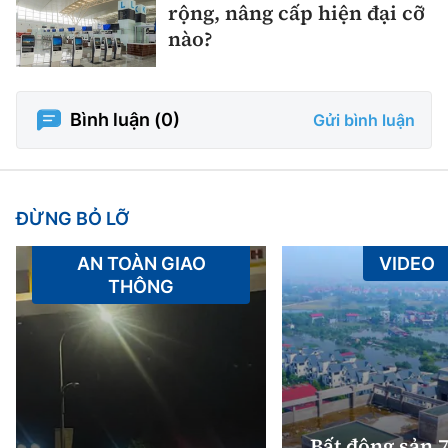
rộng, nâng cấp hiện đại cỡ
nào?
Bình luận (
0
)
Gửi bình luận
ĐỪNG BỎ LỠ
AN TOÀN GIAO
VIDEO
THÔNG
Bất động sản 7