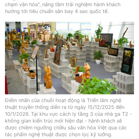
Thế giới
Gương sáng giao thông
chạm văn hóa", nâng tầm trải nghiệm hành khách
Âm nhạc
Nhà thầu
hướng tới tiêu chuẩn sân bay 4 sao quốc tế.
Hậu trường sao
Sản phẩm mới
Thời sự Quốc tế
Đi ++
Mời thầu - Đấu thầu
360 độ thể thao
Tư vấn
Hồ sơ tài liệu
Du lịch
Video
Thi viết về GTVT
Thế giới giao thông
Khám phá
Thời sự
Thế giới xây dựng
Lối sống
Khám phá
Ẩm thực
Camera giao thông
Cơ quan chủ quản: Bộ Xây dựng
Điểm nhấn của chuỗi hoạt động là Triển lãm nghệ
Câu chuyện giao thông
thuật truyền thống diễn ra từ ngày 15/12/2025 đến
Giấy phép số: 03/GP-BVHTTDL, cấp ngày 1/4/2025.
10/1/2026. Tại khu vực cách ly tầng 3 của nhà ga T2 -
Giải trí - Thể thao
Tòa soạn: Số 2 Nguyễn Công Hoan, phường Giảng Võ,
không gian kiến trúc mới hiện đại - hành khách sẽ
được chiêm ngưỡng chiều sâu văn hóa Việt qua các
Hà Nội.
tác phẩm nghệ thuật được chọn lọc kỹ lưỡng.