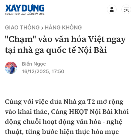
TIN BỘ XÂY DỰNG
GIAO THÔNG
HÀNG KHÔNG
"Chạm" vào văn hóa Việt ngay
tại nhà ga quốc tế Nội Bài
CHUYÊN MỤC
Biển Ngọc
16/12/2025, 17:50
Mới nhất
Thời sự
Cùng với việc đưa Nhà ga T2 mở rộng
vào khai thác, Cảng HKQT Nội Bài khởi
Chính trị
Xây dựng
động chuỗi hoạt động văn hóa - nghệ
Xã hội
Chỉ đạo điều hành
thuật, từng bước hiện thực hóa mục
Giao thông