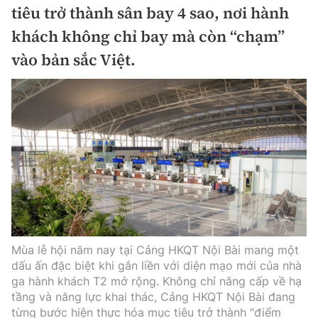
tiêu trở thành sân bay 4 sao, nơi hành
Chuyện dọc đường
Quy hoạch kiến trúc
Quản lý
Kinh tế
khách không chỉ bay mà còn “chạm”
Cải chính
Vật liệu xây dựng
vào bản sắc Việt.
Đường bộ
Thị trường
Pháp luật
Giám định chất lượng
Hàng không
Tài chính
Thanh tra
An toàn giao thông
Quản lý đô thị
Đường sắt
Chứng khoán
An ninh hình sự
Giao thông 24h
Chất lượng sống
Đăng kiểm
Bảo hiểm
Điều tra
ATGT địa phương
Giáo dục
Văn hóa - Giải Trí
Đường sắt tốc độ cao
Doanh nghiệp
Pháp đình
Văn hóa giao thông
Y tế
Văn hóa
Đường thủy
Thể thao
Hỏi - Đáp
Mùa lễ hội năm nay tại Cảng HKQT Nội Bài mang một
Lái xe an toàn
Đời sống
dấu ấn đặc biệt khi gắn liền với diện mạo mới của nhà
Showbiz
Hàng hải
Bóng đá
ga hành khách T2 mở rộng. Không chỉ nâng cấp về hạ
Công nghệ
Chung tay vì ATGT
tầng và năng lực khai thác, Cảng HKQT Nội Bài đang
Lao động - Công đoàn
Điện ảnh
Đường sắt đô thị
Bình luận
từng bước hiện thực hóa mục tiêu trở thành "điểm
Công nghệ mới