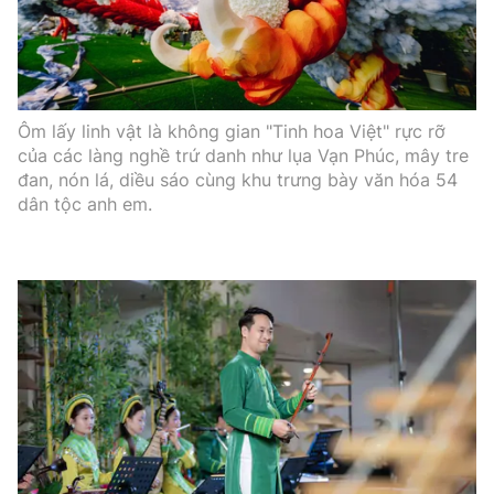
Ôm lấy linh vật là không gian "Tinh hoa Việt" rực rỡ
của các làng nghề trứ danh như lụa Vạn Phúc, mây tre
đan, nón lá, diều sáo cùng khu trưng bày văn hóa 54
dân tộc anh em.