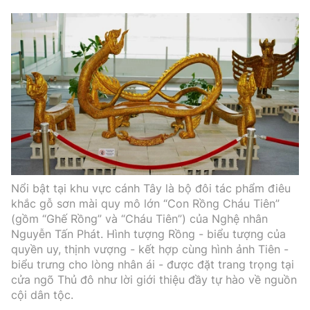
Tổng biên tập:
Nguyễn Thị Hồng Nga
Phó Tổng biên tập:
Nguyễn Sơn Tùng,
Nguyễn Đức Thắng, La Đức Hùng
Hotline:
Quảng cáo và Phát hành:
0901 514 799
0915 057 282
Email:
bandoc@baoxaydung.vn
Cấm sao chép dưới mọi hình thức nếu không có sự
chấp thuận bằng văn bản.
Nổi bật tại khu vực cánh Tây là bộ đôi tác phẩm điêu
khắc gỗ sơn mài quy mô lớn “Con Rồng Cháu Tiên”
(gồm “Ghế Rồng” và “Cháu Tiên”) của Nghệ nhân
Nguyễn Tấn Phát. Hình tượng Rồng - biểu tượng của
quyền uy, thịnh vượng - kết hợp cùng hình ảnh Tiên -
Thông tin tòa
biểu trưng cho lòng nhân ái - được đặt trang trọng tại
soạn
cửa ngõ Thủ đô như lời giới thiệu đầy tự hào về nguồn
cội dân tộc.