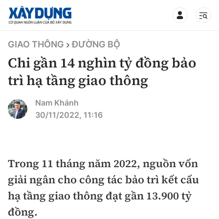
TIN BỘ XÂY DỰNG
GIAO THÔNG
ĐƯỜNG BỘ
Chi gần 14 nghìn tỷ đồng bảo
trì hạ tầng giao thông
CHUYÊN MỤC
Nam Khánh
30/11/2022, 11:16
Mới nhất
Thời sự
Trong 11 tháng năm 2022, nguồn vốn
giải ngân cho công tác bảo trì kết cấu
Chính trị
Xây dựng
hạ tầng giao thông đạt gần 13.900 tỷ
Xã hội
Chỉ đạo điều hành
đồng.
Giao thông