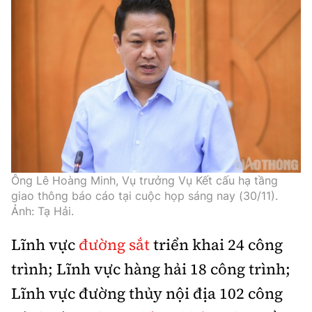
Thế giới
Gương sáng giao thông
Âm nhạc
Nhà thầu
Hậu trường sao
Sản phẩm mới
Thời sự Quốc tế
Đi ++
Mời thầu - Đấu thầu
360 độ thể thao
Tư vấn
Hồ sơ tài liệu
Du lịch
Video
Thi viết về GTVT
Thế giới giao thông
Khám phá
Thời sự
Thế giới xây dựng
Lối sống
Khám phá
Ông Lê Hoàng Minh, Vụ trưởng Vụ Kết cấu hạ tầng
Ẩm thực
Camera giao thông
giao thông báo cáo tại cuộc họp sáng nay (30/11).
Ảnh: Tạ Hải.
Cơ quan chủ quản: Bộ Xây dựng
Câu chuyện giao thông
Lĩnh vực
đường sắt
triển khai 24 công
Giấy phép số: 03/GP-BVHTTDL, cấp ngày 1/4/2025.
Giải trí - Thể thao
trình; Lĩnh vực hàng hải 18 công trình;
Tòa soạn: Số 2 Nguyễn Công Hoan, phường Giảng Võ,
Hà Nội.
Lĩnh vực đường thủy nội địa 102 công