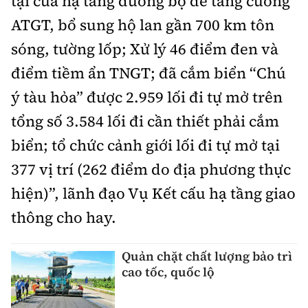
tại của hạ tầng đường bộ để tăng cường
ATGT, bổ sung hộ lan gần 700 km tôn
sóng, tường lốp; Xử lý 46 điểm đen và
điểm tiềm ẩn TNGT; đã cắm biển “Chú
ý tàu hỏa” được 2.959 lối đi tự mở trên
tổng số 3.584 lối đi cần thiết phải cắm
biển; tổ chức cảnh giới lối đi tự mở tại
377 vị trí (262 điểm do địa phương thực
hiện)”, lãnh đạo Vụ Kết cấu hạ tầng giao
thông cho hay.
Quản chặt chất lượng bảo trì
cao tốc, quốc lộ