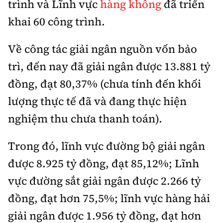
trình và Lĩnh vực
hàng không
đã triển
Tổng biên tập:
Nguyễn Thị Hồng Nga
khai 60 công trình.
Phó Tổng biên tập:
Nguyễn Sơn Tùng,
Nguyễn Đức Thắng, La Đức Hùng
Về công tác giải ngân nguồn vốn bảo
Hotline:
Quảng cáo và Phát hành:
trì, đến nay đã giải ngân được 13.881 tỷ
0901 514 799
0915 057 282
đồng, đạt 80,37% (chưa tính đến khối
Email:
bandoc@baoxaydung.vn
lượng thực tế đã và đang thực hiện
Cấm sao chép dưới mọi hình thức nếu không có sự
chấp thuận bằng văn bản.
nghiệm thu chưa thanh toán).
Trong đó, lĩnh vực đường bộ giải ngân
được 8.925 tỷ đồng, đạt 85,12%; Lĩnh
vực đường sắt giải ngân được 2.266 tỷ
Thông tin tòa
soạn
đồng, đạt hơn 75,5%; lĩnh vực hàng hải
giải ngân được 1.956 tỷ đồng, đạt hơn