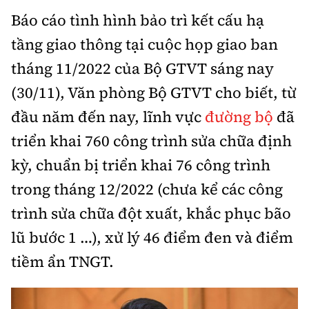
Chuyện dọc đường
Quy hoạch kiến trúc
Báo cáo tình hình bảo trì kết cấu hạ
Quản lý
Kinh tế
tầng giao thông tại cuộc họp giao ban
Cải chính
Vật liệu xây dựng
Đường bộ
Thị trường
tháng 11/2022 của Bộ GTVT sáng nay
Pháp luật
Giám định chất lượng
(30/11), Văn phòng Bộ GTVT cho biết, từ
Hàng không
Tài chính
Thanh tra
An toàn giao thông
đầu năm đến nay, lĩnh vực
đường bộ
đã
Quản lý đô thị
Đường sắt
Chứng khoán
triển khai 760 công trình sửa chữa định
An ninh hình sự
Giao thông 24h
Chất lượng sống
Đăng kiểm
kỳ, chuẩn bị triển khai 76 công trình
Bảo hiểm
Điều tra
ATGT địa phương
Giáo dục
trong tháng 12/2022 (chưa kể các công
Văn hóa - Giải Trí
Đường sắt tốc độ cao
Doanh nghiệp
Pháp đình
trình sửa chữa đột xuất, khắc phục bão
Văn hóa giao thông
Y tế
Văn hóa
Đường thủy
Thể thao
lũ bước 1 …), xử lý 46 điểm đen và điểm
Hỏi - Đáp
Lái xe an toàn
Đời sống
tiềm ẩn TNGT.
Showbiz
Hàng hải
Bóng đá
Công nghệ
Chung tay vì ATGT
Lao động - Công đoàn
Điện ảnh
Đường sắt đô thị
Bình luận
Công nghệ mới