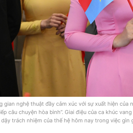
ng gian nghệ thuật đầy cảm xúc với sự xuất hiện của
iếp câu chuyện hòa bình”. Giai điệu của ca khúc vang 
 dậy trách nhiệm của thế hệ hôm nay trong việc gìn g