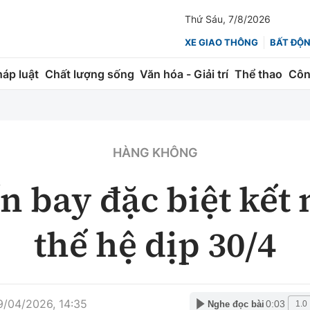
Thứ Sáu, 7/8/2026
XE GIAO THÔNG
BẤT ĐỘ
háp luật
Chất lượng sống
Văn hóa - Giải trí
Thể thao
Côn
Giao thông
Kinh tế
ành
Quản lý
Thị trường
HÀNG KHÔNG
 trúc
Đường bộ
Tài chính
 bay đặc biệt kết 
ng
Hàng không
Chứng khoán
thế hệ dịp 30/4
 lượng
Đường sắt
Bảo hiểm
Đường sắt tốc độ cao
Doanh nghiệp
Đăng kiểm
9/04/2026, 14:35
xem thêm
0:03
Nghe đọc bài