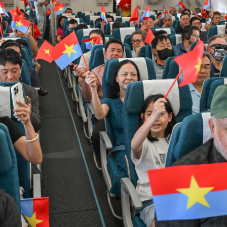
Bình luận
Sản phẩm mới
Hậu trường sao
AI
360 độ thể thao
Tư vấn
Video
Thời sự
Khám phá
Camera giao thông
Câu chuyện giao thông
Lăng kính xây dựng
Giải trí - Thể thao