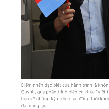
Điểm nhấn đặc biệt của hành trình là khô
Quỳnh, qua phần trình diễn ca khúc “Viết t
hào về những ký ức lịch sử, đồng thời khơi
đã mang lại.