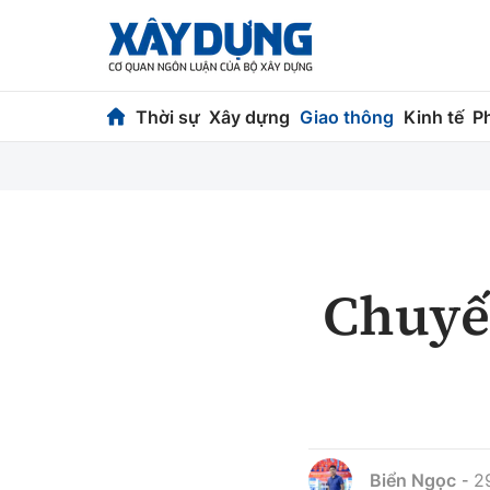
Thời sự
Xây dựng
Giao thông
Kinh tế
P
Thời sự
Xây dựng
Chính trị
Chỉ đạo điều h
Xã hội
Quy hoạch kiến
Chuyến
Chuyện dọc đường
Vật liệu xây dự
Cải chính
Giám định chất
Quản lý đô thị
Biển Ngọc
2
-