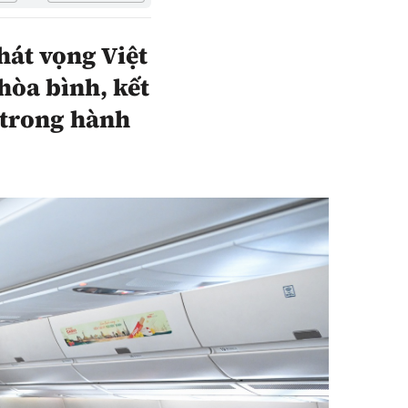
hát vọng Việt
hòa bình, kết
n trong hành
Sách Vận tải
Sách Nhà thầu
Gửi góp ý phản
ảnh