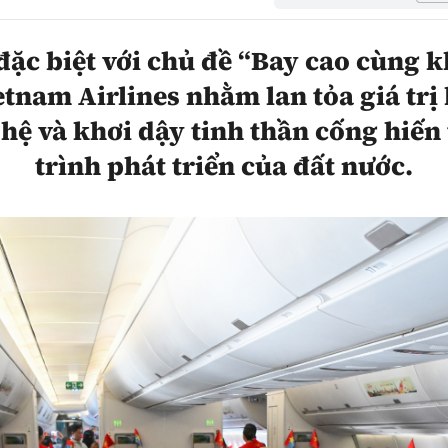
hông
Đường thủy
ặc biệt với chủ đề “Bay cao cùng k
h
Hàng hải
tnam Airlines nhằm lan tỏa giá trị 
ng
Đường sắt đô thị
 hệ và khơi dậy tinh thần cống hiế
hông
trình phát triển của đất nước.
Nhà thầu
Mời thầu - Đấu thầu
TGT
Thi viết về Ngành
ao thông
rí
Thể thao
Công nghệ
Bóng đá
Công nghệ mới