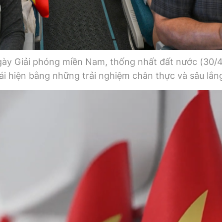
gày Giải phóng miền Nam, thống nhất đất nước (30/4
tái hiện bằng những trải nghiệm chân thực và sâu lắn