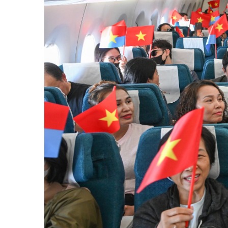
Y tế
Showbiz
Đời sống
Điện ảnh
Lao động - Công đoàn
Âm nhạc
Thế giới
Đi ++
Thời sự Quốc tế
Du lịch
Hồ sơ tài liệu
Khám phá
Thế giới giao thông
Lối sống
Thế giới xây dựng
Ẩm thực