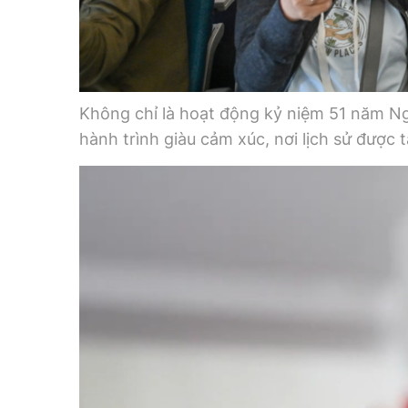
Không chỉ là hoạt động kỷ niệm 51 năm N
hành trình giàu cảm xúc, nơi lịch sử được 