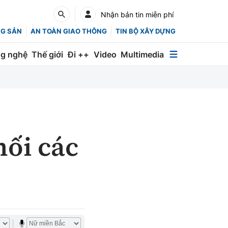
Nhận bản tin miễn phí
NG SẢN
AN TOÀN GIAO THÔNG
TIN BỘ XÂY DỰNG
g nghệ
Thế giới
Đi ++
Video
Multimedia
Multimedia
Special
Emagazine
nối các
Photo
Infographic
English
Các chuyên trang