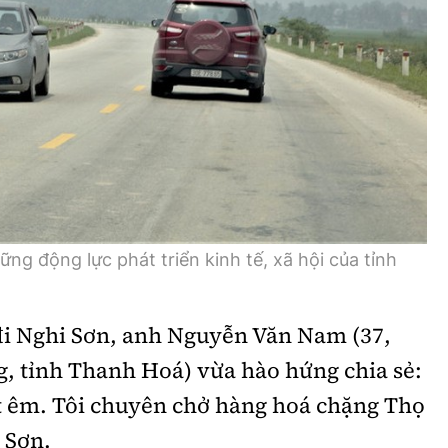
Bình luận
Sản phẩm mới
Hậu trường sao
AI
360 độ thể thao
Tư vấn
Video
Thời sự
Khám phá
ng động lực phát triển kinh tế, xã hội của tỉnh
Camera giao thông
Câu chuyện giao thông
i Nghi Sơn, anh Nguyễn Văn Nam (37,
Lăng kính xây dựng
g, tỉnh Thanh Hoá) vừa hào hứng chia sẻ:
t êm. Tôi chuyên chở hàng hoá chặng Thọ
Giải trí - Thể thao
 Sơn.