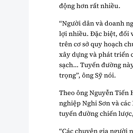
động hơn rất nhiều.
“Người dân và doanh ng
lợi nhiều. Đặc biệt, đố
trên cơ sở quy hoạch ch
xây dựng và phát triển
sạch... Tuyến đường nà
trọng”, ông Sỹ nói.
Theo ông Nguyễn Tiến 
nghiệp Nghi Sơn và các
tuyến đường chiến lược,
“Các chuyên gia người 