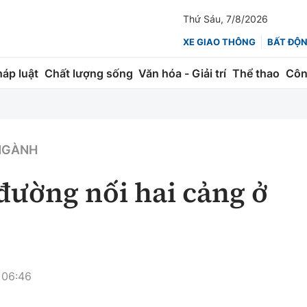
Thứ Sáu, 7/8/2026
XE GIAO THÔNG
BẤT ĐỘ
háp luật
Chất lượng sống
Văn hóa - Giải trí
Thể thao
Côn
Giao thông
Kinh tế
ành
Quản lý
Thị trường
 NGÀNH
 trúc
Đường bộ
Tài chính
ường nối hai cảng ở
ng
Hàng không
Chứng khoán
 lượng
Đường sắt
Bảo hiểm
Đường sắt tốc độ cao
Doanh nghiệp
 06:46
Đăng kiểm
xem thêm