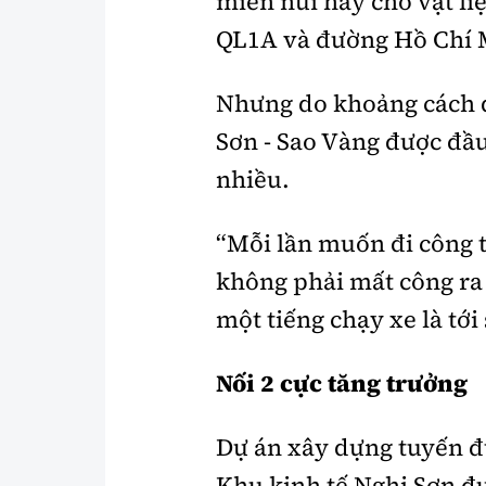
miền núi hay chở vật li
QL1A và đường Hồ Chí 
Nhưng do khoảng cách q
Sơn - Sao Vàng được đầu
nhiều.
“Mỗi lần muốn đi công t
không phải mất công ra
một tiếng chạy xe là tớ
Nối 2 cực tăng trưởng
Dự án xây dựng tuyến 
Khu kinh tế Nghi Sơn đ