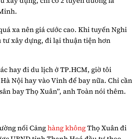
ệu xây dựng, chỉ có 2 tuyến đường là
Minh.
uá xa nên giá cước cao. Khi tuyến Nghi
 tư xây dựng, đi lại thuận tiện hơn
ác hay đi du lịch ở TP.HCM, giờ tôi
 Hà Nội hay vào Vinh để bay nữa. Chỉ cần
i sân bay Thọ Xuân”, anh Toàn nói thêm.
đường nối Cảng
hàng không
Thọ Xuân đi
ược UBND tỉnh Thanh Hoá đầu tư theo