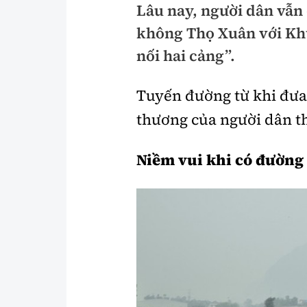
Lâu nay, người dân vẫn
Pháp luật
An toàn giao t
không Thọ Xuân với Khu
Thanh tra
Giao thông 24
nối hai cảng”.
An ninh hình sự
ATGT địa phươ
Tuyến đường từ khi đưa v
Điều tra
Văn hóa giao t
thương của người dân th
Pháp đình
Lái xe an toàn
Niềm vui khi có đường
Hỏi - Đáp
Chung tay vì A
Gương sáng gi
xem thêm
Chất lượng sống
Văn hóa - Giải T
Giáo dục
Văn hóa