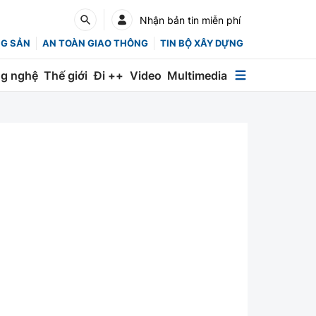
Nhận bản tin miễn phí
NG SẢN
AN TOÀN GIAO THÔNG
TIN BỘ XÂY DỰNG
g nghệ
Thế giới
Đi ++
Video
Multimedia
Multimedia
Special
Emagazine
Photo
Infographic
English
Các chuyên trang