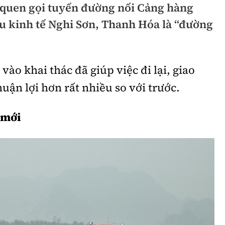
 quen gọi tuyến đường nối Cảng hàng
hông
Đường thủy
 kinh tế Nghi Sơn, Thanh Hóa là “đường
h
Hàng hải
ng
Đường sắt đô thị
ào khai thác đã giúp việc đi lại, giao
hông
Nhà thầu
uận lợi hơn rất nhiều so với trước.
Mời thầu - Đấu thầu
 mới
TGT
Thi viết về Ngành
ao thông
rí
Thể thao
Công nghệ
Bóng đá
Công nghệ mới