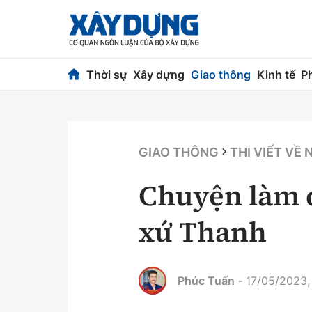
Thời sự
Xây dựng
Giao thông
Kinh tế
P
Thời sự
Xây dựng
Chính trị
Chỉ đạo điều h
GIAO THÔNG
THI VIẾT VỀ
Xã hội
Quy hoạch kiến
Chuyện làm đ
Chuyện dọc đường
Vật liệu xây dự
xứ Thanh
Cải chính
Giám định chất
Quản lý đô thị
Phúc Tuấn
17/05/2023,
-