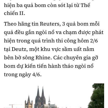
Chuyện dọc đường
hiện ba quả bom còn sót lại từ Thế
Quy hoạch kiến trúc
Quản lý
Kinh tế
chiến II.
Cải chính
Vật liệu xây dựng
Đường bộ
Thị trường
Theo hãng tin Reuters, 3 quả bom mỗi
Pháp luật
Giám định chất lượng
quả đều gắn ngòi nổ va chạm được phát
Hàng không
Tài chính
Thanh tra
An toàn giao thông
hiện trong quá trình thi công hôm 2/6
Quản lý đô thị
Đường sắt
Chứng khoán
tại Deutz, một khu vực sầm uất nằm
An ninh hình sự
Giao thông 24h
Chất lượng sống
Đăng kiểm
bên bờ sông Rhine. Các chuyên gia gỡ
Bảo hiểm
Điều tra
ATGT địa phương
bom dự kiến tiến hành tháo ngòi nổ
Giáo dục
Văn hóa - Giải Trí
Đường sắt tốc độ cao
Doanh nghiệp
Pháp đình
trong ngày 4/6.
Văn hóa giao thông
Y tế
Văn hóa
Đường thủy
Thể thao
Hỏi - Đáp
Lái xe an toàn
Đời sống
Showbiz
Hàng hải
Bóng đá
Công nghệ
Chung tay vì ATGT
Lao động - Công đoàn
Điện ảnh
Đường sắt đô thị
Bình luận
Công nghệ mới