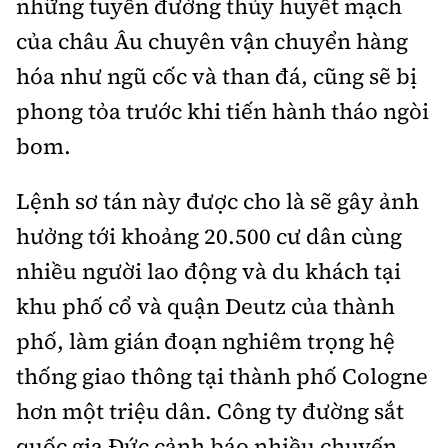
những tuyến đường thủy huyết mạch
Tổng biên tập:
Nguyễn Thị Hồng Nga
của châu Âu chuyên vận chuyển hàng
Phó Tổng biên tập:
Nguyễn Sơn Tùng,
hóa như ngũ cốc và than đá, cũng sẽ bị
Nguyễn Đức Thắng, La Đức Hùng
phong tỏa trước khi tiến hành tháo ngòi
Hotline:
Quảng cáo và Phát hành:
0901 514 799
0915 057 282
bom.
Email:
bandoc@baoxaydung.vn
Lệnh sơ tán này được cho là sẽ gây ảnh
Cấm sao chép dưới mọi hình thức nếu không có sự
chấp thuận bằng văn bản.
hưởng tới khoảng 20.500 cư dân cùng
nhiều người lao động và du khách tại
khu phố cổ và quận Deutz của thành
phố, làm gián đoạn nghiêm trọng hệ
Thông tin tòa
thống giao thông tại thành phố Cologne
soạn
hơn một triệu dân. Công ty đường sắt
quốc gia Đức cảnh báo nhiều chuyến