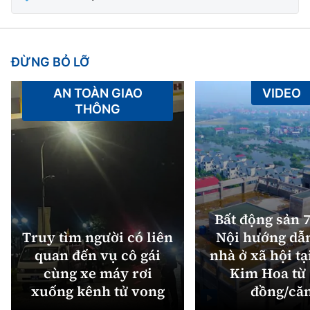
ĐỪNG BỎ LỠ
AN TOÀN GIAO
VIDEO
THÔNG
Bất động sản 7
Truy tìm người có liên
Nội hướng dẫ
quan đến vụ cô gái
nhà ở xã hội tạ
cùng xe máy rơi
Kim Hoa từ 
xuống kênh tử vong
đồng/că