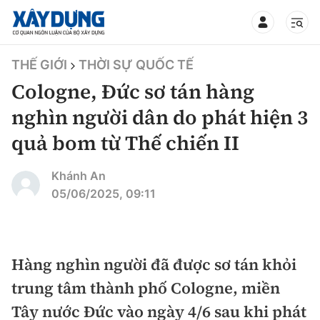
TIN BỘ XÂY DỰNG
THẾ GIỚI
THỜI SỰ QUỐC TẾ
Cologne, Đức sơ tán hàng
nghìn người dân do phát hiện 3
quả bom từ Thế chiến II
CHUYÊN MỤC
Khánh An
Mới nhất
05/06/2025, 09:11
Thời sự
Chính trị
Hàng nghìn người đã được sơ tán khỏi
Xây dựng
trung tâm thành phố Cologne, miền
Xã hội
Chỉ đạo điều hành
Tây nước Đức vào ngày 4/6 sau khi phát
Giao thông