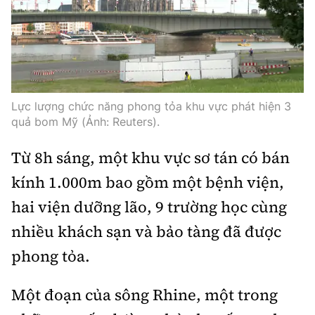
Thế giới
Gương sáng giao thông
Âm nhạc
Nhà thầu
Hậu trường sao
Sản phẩm mới
Thời sự Quốc tế
Đi ++
Mời thầu - Đấu thầu
360 độ thể thao
Tư vấn
Hồ sơ tài liệu
Du lịch
Video
Thi viết về GTVT
Lực lượng chức năng phong tỏa khu vực phát hiện 3
Thế giới giao thông
Khám phá
quả bom Mỹ (Ảnh: Reuters).
Thời sự
Thế giới xây dựng
Lối sống
Từ 8h sáng, một khu vực sơ tán có bán
Khám phá
kính 1.000m bao gồm một bệnh viện,
Ẩm thực
Camera giao thông
hai viện dưỡng lão, 9 trường học cùng
Cơ quan chủ quản: Bộ Xây dựng
nhiều khách sạn và bảo tàng đã được
Câu chuyện giao thông
Giấy phép số: 03/GP-BVHTTDL, cấp ngày 1/4/2025.
phong tỏa.
Giải trí - Thể thao
Tòa soạn: Số 2 Nguyễn Công Hoan, phường Giảng Võ,
Hà Nội.
Một đoạn của sông Rhine, một trong