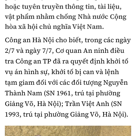
Chuyện dọc đường
hoặc tuyên truyền thông tin, tài liệu,
Quy hoạch kiến trúc
Quản lý
Kinh tế
vật phẩm nhằm chống Nhà nước Cộng
Cải chính
Vật liệu xây dựng
hòa xã hội chủ nghĩa Việt Nam.
Đường bộ
Thị trường
Pháp luật
Giám định chất lượng
Công an Hà Nội cho biết, trong các ngày
Hàng không
Tài chính
Thanh tra
2/7 và ngày 7/7, Cơ quan An ninh điều
An toàn giao thông
Quản lý đô thị
Đường sắt
Chứng khoán
tra Công an TP đã ra quyết định khởi tố
An ninh hình sự
Giao thông 24h
Chất lượng sống
vụ án hình sự, khởi tố bị can và lệnh
Đăng kiểm
Bảo hiểm
Điều tra
ATGT địa phương
tạm giam đối với các đối tượng Nguyễn
Giáo dục
Văn hóa - Giải Trí
Đường sắt tốc độ cao
Doanh nghiệp
Pháp đình
Thành Nam (SN 1961, trú tại phường
Văn hóa giao thông
Y tế
Văn hóa
Đường thủy
Giảng Võ, Hà Nội); Trần Việt Anh (SN
Thể thao
Hỏi - Đáp
Lái xe an toàn
Đời sống
1993, trú tại phường Giảng Võ, Hà Nội).
Showbiz
Hàng hải
Bóng đá
Công nghệ
Chung tay vì ATGT
Lao động - Công đoàn
Điện ảnh
Đường sắt đô thị
Bình luận
Công nghệ mới