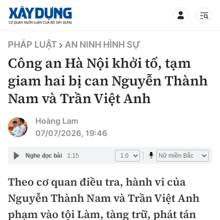
TIN BỘ XÂY DỰNG
PHÁP LUẬT
AN NINH HÌNH SỰ
Công an Hà Nội khởi tố, tạm
giam hai bị can Nguyễn Thành
Nam và Trần Việt Anh
CHUYÊN MỤC
Hoàng Lam
Mới nhất
07/07/2026, 19:46
Thời sự
Nghe đọc bài
1:15
Chính trị
Theo cơ quan điều tra, hành vi của
Xây dựng
Nguyễn Thành Nam và Trần Việt Anh
Xã hội
Chỉ đạo điều hành
phạm vào tội Làm, tàng trữ, phát tán
Giao thông