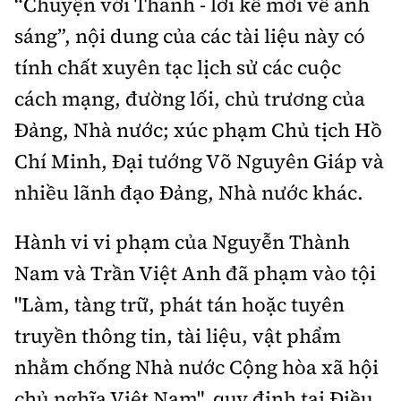
“Chuyện với Thanh - lời kể mới về ánh
Tổng biên tập:
Nguyễn Thị Hồng Nga
sáng”, nội dung của các tài liệu này có
Phó Tổng biên tập:
Nguyễn Sơn Tùng,
tính chất xuyên tạc lịch sử các cuộc
Nguyễn Đức Thắng, La Đức Hùng
cách mạng, đường lối, chủ trương của
Hotline:
Quảng cáo và Phát hành:
0901 514 799
0915 057 282
Đảng, Nhà nước; xúc phạm Chủ tịch Hồ
Email:
bandoc@baoxaydung.vn
Chí Minh, Đại tướng Võ Nguyên Giáp và
Cấm sao chép dưới mọi hình thức nếu không có sự
nhiều lãnh đạo Đảng, Nhà nước khác.
chấp thuận bằng văn bản.
Hành vi vi phạm của Nguyễn Thành
Nam và Trần Việt Anh đã phạm vào tội
"Làm, tàng trữ, phát tán hoặc tuyên
Thông tin tòa
truyền thông tin, tài liệu, vật phẩm
soạn
nhằm chống Nhà nước Cộng hòa xã hội
chủ nghĩa Việt Nam", quy định tại Điều