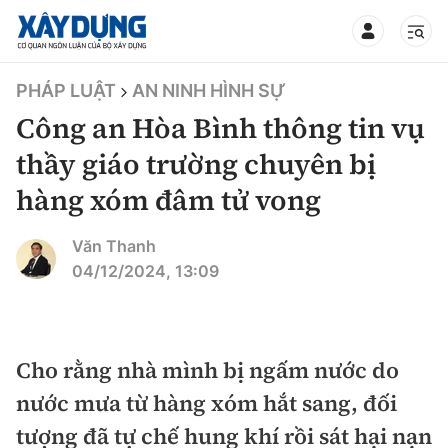
TIN BỘ XÂY DỰNG
PHÁP LUẬT
AN NINH HÌNH SỰ
Công an Hòa Bình thông tin vụ
thầy giáo trường chuyên bị
hàng xóm đâm tử vong
CHUYÊN MỤC
Văn Thanh
Mới nhất
04/12/2024, 13:09
Thời sự
Chính trị
Cho rằng nhà mình bị ngấm nước do
Xây dựng
nước mưa từ hàng xóm hắt sang, đối
Xã hội
Chỉ đạo điều hành
tượng đã tự chế hung khí rồi sát hại nạn
Giao thông