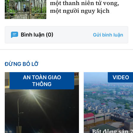
một thanh niên tử vong,
một người nguy kịch
Bình luận (
0
)
Gửi bình luận
ĐỪNG BỎ LỠ
AN TOÀN GIAO
VIDEO
THÔNG
Bất động sản 7