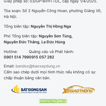
Giấy phép số: 03/GP-BVHTTDL, cấp ngày 1/4/2025.
Tòa soạn: Số 2 Nguyễn Công Hoan, phường Giảng Võ,
Hà Nội.
Tổng biên tập:
Nguyễn Thị Hồng Nga
Phó Tổng biên tập:
Nguyễn Sơn Tùng,
Nguyễn Đức Thắng, La Đức Hùng
Hotline:
Quảng cáo và Phát hành:
0901 514 799
0915 057 282
Email:
bandoc@baoxaydung.vn
Cấm sao chép dưới mọi hình thức nếu không có sự
chấp thuận bằng văn bản.