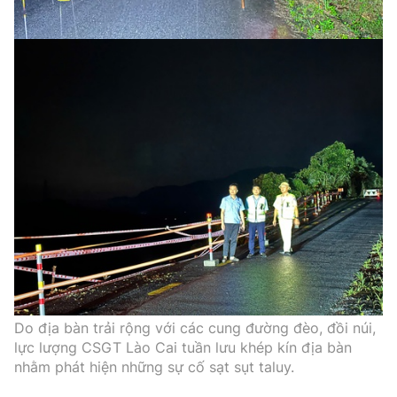
Do địa bàn trải rộng với các cung đường đèo, đồi núi,
lực lượng CSGT Lào Cai tuần lưu khép kín địa bàn
nhằm phát hiện những sự cố sạt sụt taluy.