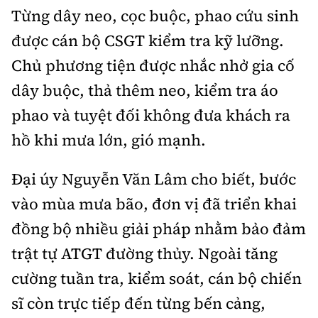
Tổng biên tập:
Nguyễn Thị Hồng Nga
Từng dây neo, cọc buộc, phao cứu sinh
Phó Tổng biên tập:
Nguyễn Sơn Tùng,
được cán bộ CSGT kiểm tra kỹ lưỡng.
Nguyễn Đức Thắng, La Đức Hùng
Chủ phương tiện được nhắc nhở gia cố
Hotline:
Quảng cáo và Phát hành:
dây buộc, thả thêm neo, kiểm tra áo
0901 514 799
0915 057 282
phao và tuyệt đối không đưa khách ra
Email:
bandoc@baoxaydung.vn
hồ khi mưa lớn, gió mạnh.
Cấm sao chép dưới mọi hình thức nếu không có sự
chấp thuận bằng văn bản.
Đại úy Nguyễn Văn Lâm cho biết, bước
vào mùa mưa bão, đơn vị đã triển khai
đồng bộ nhiều giải pháp nhằm bảo đảm
trật tự ATGT đường thủy. Ngoài tăng
Thông tin tòa
soạn
cường tuần tra, kiểm soát, cán bộ chiến
sĩ còn trực tiếp đến từng bến cảng,