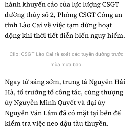
Thế giới
hành khuyến cáo của lực lượng CSGT
Gương sáng giao thông
Âm nhạc
Nhà thầu
Hậu trường sao
đường thủy số 2, Phòng CSGT Công an
Sản phẩm mới
Thời sự Quốc tế
Đi ++
tỉnh Lào Cai về việc tạm dừng hoạt
Mời thầu - Đấu thầu
360 độ thể thao
Tư vấn
Hồ sơ tài liệu
động khi thời tiết diễn biến nguy hiểm.
Du lịch
Video
Thi viết về GTVT
Thế giới giao thông
Khám phá
Thời sự
Clip: CSGT Lào Cai rà soát các tuyến đường trước
Thế giới xây dựng
Lối sống
mùa mưa bão.
Khám phá
Ẩm thực
Ngay từ sáng sớm, trung tá Nguyễn Hải
Camera giao thông
Hà, tổ trưởng tổ công tác, cùng thượng
Cơ quan chủ quản: Bộ Xây dựng
Câu chuyện giao thông
úy Nguyễn Minh Quyết và đại úy
Giấy phép số: 03/GP-BVHTTDL, cấp ngày 1/4/2025.
Giải trí - Thể thao
Nguyễn Văn Lâm đã có mặt tại bến để
Tòa soạn: Số 2 Nguyễn Công Hoan, phường Giảng Võ,
kiểm tra việc neo đậu tàu thuyền.
Hà Nội.