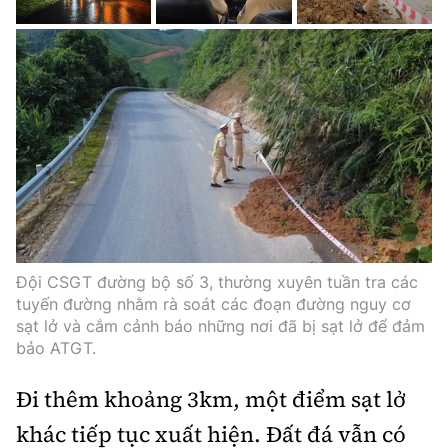
Đội CSGT đường bộ số 3, thường xuyên tuần tra các
tuyến đường nhằm rà soát các đoạn đường nguy cơ
sạt lở và cắm cảnh báo những nơi đã bị sạt lở để đảm
bảo ATGT.
Đi thêm khoảng 3km, một điểm sạt lở
khác tiếp tục xuất hiện. Đất đá vẫn có