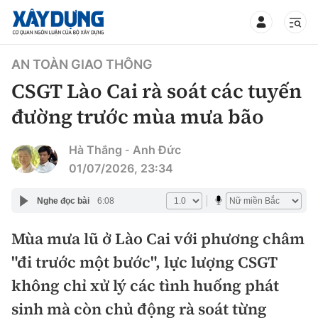
TIN BỘ XÂY DỰNG
AN TOÀN GIAO THÔNG
CSGT Lào Cai rà soát các tuyến
đường trước mùa mưa bão
CHUYÊN MỤC
Hà Thắng
Anh Đức
-
01/07/2026, 23:34
Mới nhất
Nghe đọc bài
6:08
Thời sự
Mùa mưa lũ ở Lào Cai với phương châm
Chính trị
"đi trước một bước", lực lượng CSGT
Xây dựng
không chỉ xử lý các tình huống phát
Xã hội
Chỉ đạo điều hành
sinh mà còn chủ động rà soát từng
Giao thông