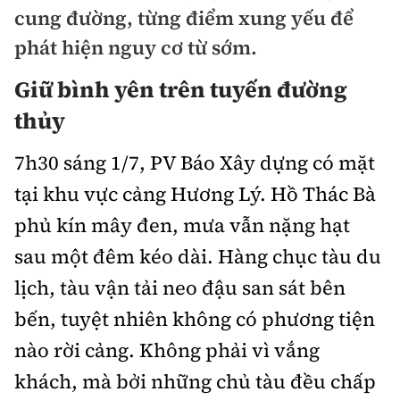
Chuyện dọc đường
cung đường, từng điểm xung yếu để
Quy hoạch kiến trúc
Quản lý
Kinh tế
phát hiện nguy cơ từ sớm.
Cải chính
Vật liệu xây dựng
Đường bộ
Thị trường
Giữ bình yên trên tuyến đường
Pháp luật
Giám định chất lượng
thủy
Hàng không
Tài chính
Thanh tra
An toàn giao thông
Quản lý đô thị
7h30 sáng 1/7, PV Báo Xây dựng có mặt
Đường sắt
Chứng khoán
An ninh hình sự
Giao thông 24h
tại khu vực cảng Hương Lý. Hồ Thác Bà
Chất lượng sống
Đăng kiểm
Bảo hiểm
phủ kín mây đen, mưa vẫn nặng hạt
Điều tra
ATGT địa phương
Giáo dục
Văn hóa - Giải Trí
sau một đêm kéo dài. Hàng chục tàu du
Đường sắt tốc độ cao
Doanh nghiệp
Pháp đình
Văn hóa giao thông
lịch, tàu vận tải neo đậu san sát bên
Y tế
Văn hóa
Đường thủy
Thể thao
Hỏi - Đáp
bến, tuyệt nhiên không có phương tiện
Lái xe an toàn
Đời sống
Showbiz
Hàng hải
Bóng đá
nào rời cảng. Không phải vì vắng
Công nghệ
Chung tay vì ATGT
Lao động - Công đoàn
khách, mà bởi những chủ tàu đều chấp
Điện ảnh
Đường sắt đô thị
Bình luận
Công nghệ mới