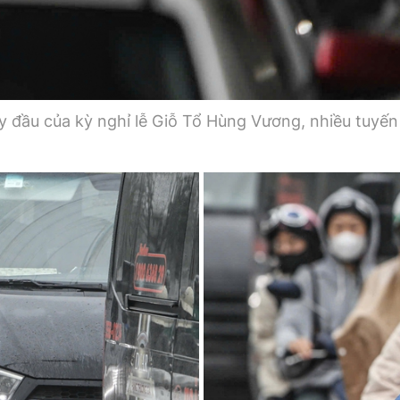
ày đầu của kỳ nghỉ lễ Giỗ Tổ Hùng Vương, nhiều tuy