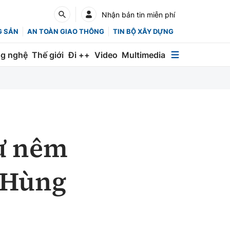
Nhận bản tin miễn phí
G SẢN
AN TOÀN GIAO THÔNG
TIN BỘ XÂY DỰNG
g nghệ
Thế giới
Đi ++
Video
Multimedia
Multimedia
Special
Emagazine
hư nêm
Photo
Infographic
ổ Hùng
English
Các chuyên trang