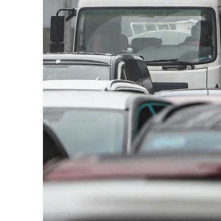
Y tế
Showbiz
Đời sống
Điện ảnh
Lao động - Công đoàn
Âm nhạc
Thế giới
Đi ++
Thời sự Quốc tế
Du lịch
Hồ sơ tài liệu
Khám phá
Thế giới giao thông
Lối sống
Thế giới xây dựng
Ẩm thực