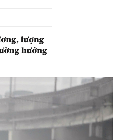
ương, lượng
 đường hướng
Sách Vận tải
Sách Nhà thầu
Gửi góp ý phản
ảnh