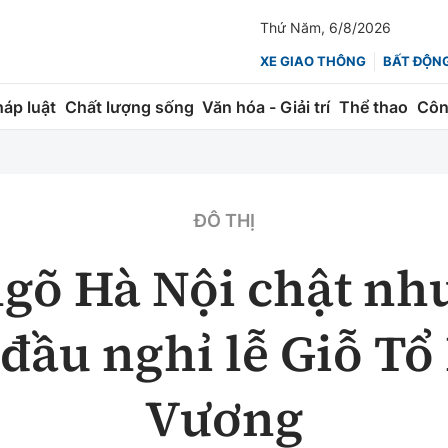
Thứ Năm, 6/8/2026
XE GIAO THÔNG
BẤT ĐỘN
háp luật
Chất lượng sống
Văn hóa - Giải trí
Thể thao
Côn
Giao thông
Kinh tế
ành
Quản lý
Thị trường
ĐÔ THỊ
 trúc
Đường bộ
Tài chính
gõ Hà Nội chật n
ng
Hàng không
Chứng khoán
đầu nghỉ lễ Giỗ T
 lượng
Đường sắt
Bảo hiểm
Đường sắt tốc độ cao
Doanh nghiệp
Vương
Đăng kiểm
xem thêm