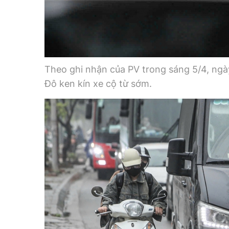
Theo ghi nhận của PV trong sáng 5/4, ng
Đô ken kín xe cộ từ sớm.