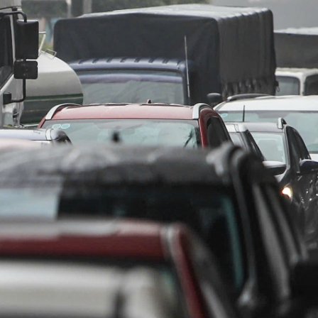
Bình luận
Sản phẩm mới
Hậu trường sao
AI
360 độ thể thao
Tư vấn
Video
Thời sự
Khám phá
Camera giao thông
Câu chuyện giao thông
Lăng kính xây dựng
Giải trí - Thể thao