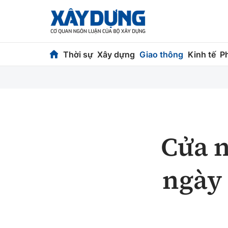
Thời sự
Xây dựng
Giao thông
Kinh tế
P
Thời sự
Xây dựng
Chính trị
Chỉ đạo điều h
Xã hội
Quy hoạch kiến
Cửa n
Chuyện dọc đường
Vật liệu xây dự
ngày 
Cải chính
Giám định chất
Quản lý đô thị