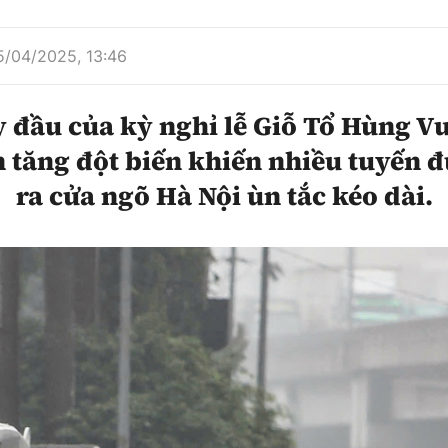
hông
Đường thủy
5/04/2025, 13:46
h
Hàng hải
ng
Đường sắt đô thị
 đầu của kỳ nghỉ lễ Giỗ Tổ Hùng V
 tăng đột biến khiến nhiều tuyến
hông
Nhà thầu
ra cửa ngõ Hà Nội ùn tắc kéo dài.
Mời thầu - Đấu thầu
TGT
Thi viết về Ngành
ao thông
rí
Thể thao
Công nghệ
Bóng đá
Công nghệ mới