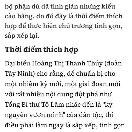
Chuyện dọc đường
bộ phận dù đã tinh giản nhưng kiểu
Quy hoạch kiến trúc
Quản lý
Kinh tế
cào bằng, do đó đây là thời điểm thích
Cải chính
Vật liệu xây dựng
hợp để thực hiện chủ trương tinh gọn,
Đường bộ
Thị trường
Pháp luật
sắp xếp lại.
Giám định chất lượng
Hàng không
Tài chính
Thanh tra
Thời điểm thích hợp
An toàn giao thông
Quản lý đô thị
Đường sắt
Chứng khoán
An ninh hình sự
Đại biểu Hoàng Thị Thanh Thúy (đoàn
Giao thông 24h
Chất lượng sống
Đăng kiểm
Bảo hiểm
Tây Ninh) cho rằng, để chuẩn bị cho
Điều tra
ATGT địa phương
Giáo dục
một nhiệm kỳ mới, một giai đoạn mới
Văn hóa - Giải Trí
Đường sắt tốc độ cao
Doanh nghiệp
Pháp đình
Văn hóa giao thông
với rất nhiều nội dung đột phá như
Y tế
Văn hóa
Đường thủy
Thể thao
Tổng Bí thư Tô Lâm nhắc đến là "kỷ
Hỏi - Đáp
Lái xe an toàn
Đời sống
Showbiz
Hàng hải
nguyên vươn mình" của dân tộc, thì
Bóng đá
Công nghệ
Chung tay vì ATGT
Lao động - Công đoàn
điều phải làm ngay là sắp xếp, tinh gọn
Điện ảnh
Đường sắt đô thị
Bình luận
Công nghệ mới