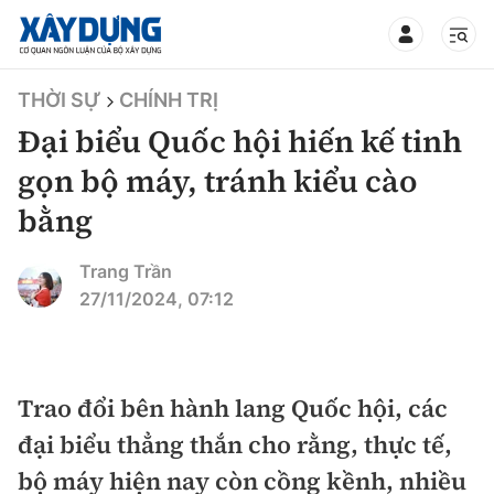
TIN BỘ XÂY DỰNG
THỜI SỰ
CHÍNH TRỊ
Đại biểu Quốc hội hiến kế tinh
gọn bộ máy, tránh kiểu cào
bằng
CHUYÊN MỤC
Trang Trần
Mới nhất
27/11/2024, 07:12
Thời sự
Chính trị
Trao đổi bên hành lang Quốc hội, các
Xây dựng
đại biểu thẳng thắn cho rằng, thực tế,
Xã hội
Chỉ đạo điều hành
bộ máy hiện nay còn cồng kềnh, nhiều
Giao thông