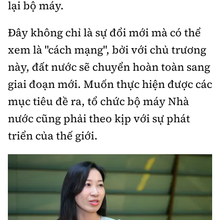
lại bộ máy.
Thế giới
Gương sáng giao thông
Âm nhạc
Nhà thầu
Hậu trường sao
Sản phẩm mới
Thời sự Quốc tế
Đây không chỉ là sự đổi mới mà có thể
Đi ++
Mời thầu - Đấu thầu
360 độ thể thao
xem là "cách mạng", bởi với chủ trương
Tư vấn
Hồ sơ tài liệu
Du lịch
Video
này, đất nước sẽ chuyển hoàn toàn sang
Thi viết về GTVT
Thế giới giao thông
Khám phá
giai đoạn mới. Muốn thực hiện được các
Thời sự
mục tiêu đề ra, tổ chức bộ máy Nhà
Thế giới xây dựng
Lối sống
Khám phá
nước cũng phải theo kịp với sự phát
Ẩm thực
triển của thế giới.
Camera giao thông
Cơ quan chủ quản: Bộ Xây dựng
Câu chuyện giao thông
Giấy phép số: 03/GP-BVHTTDL, cấp ngày 1/4/2025.
Giải trí - Thể thao
Tòa soạn: Số 2 Nguyễn Công Hoan, phường Giảng Võ,
Hà Nội.