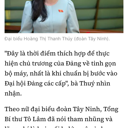
Tổng biên tập:
Nguyễn Thị Hồng Nga
Phó Tổng biên tập:
Nguyễn Sơn Tùng,
Nguyễn Đức Thắng, La Đức Hùng
Hotline:
Quảng cáo và Phát hành:
Đại biểu Hoàng Thị Thanh Thúy (đoàn Tây Ninh).
0901 514 799
0915 057 282
Email:
bandoc@baoxaydung.vn
"Đây là thời điểm thích hợp để thực
Cấm sao chép dưới mọi hình thức nếu không có sự
hiện chủ trương của Đảng về tinh gọn
chấp thuận bằng văn bản.
bộ máy, nhất là khi chuẩn bị bước vào
Đại hội Đảng các cấp", bà Thuý nhìn
nhận.
Thông tin tòa
Theo nữ đại biểu đoàn Tây Ninh, Tổng
soạn
Bí thư Tô Lâm đã nói tham nhũng và