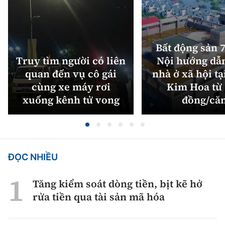
Bất động sản 7
Truy tìm người có liên
Nội hướng dẫ
quan đến vụ cô gái
nhà ở xã hội tạ
cùng xe máy rơi
Kim Hoa từ 
xuống kênh tử vong
đồng/că
ĐỌC NHIỀU
Tăng kiểm soát dòng tiền, bịt kẽ hở
rửa tiền qua tài sản mã hóa