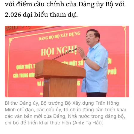
với điểm cầu chính của Đảng ủy Bộ với
Thế giới
Gương sáng giao thông
Âm nhạc
Nhà thầu
Hậu trường sao
2.026 đại biểu tham dự.
Sản phẩm mới
Thời sự Quốc tế
Đi ++
Mời thầu - Đấu thầu
360 độ thể thao
Tư vấn
Hồ sơ tài liệu
Du lịch
Video
Thi viết về GTVT
Thế giới giao thông
Khám phá
Thời sự
Thế giới xây dựng
Lối sống
Khám phá
Ẩm thực
Camera giao thông
Cơ quan chủ quản: Bộ Xây dựng
Câu chuyện giao thông
Bí thư Đảng ủy, Bộ trưởng Bộ Xây dựng Trần Hồng
Giấy phép số: 03/GP-BVHTTDL, cấp ngày 1/4/2025.
Minh chỉ đạo, các cấp ủy, tổ chức đảng cần triển khai
Giải trí - Thể thao
Tòa soạn: Số 2 Nguyễn Công Hoan, phường Giảng Võ,
các văn bản mới của Đảng, Nhà nước trong đảng bộ,
chi bộ để triển khai thực hiện (Ảnh: Tạ Hải).
Hà Nội.