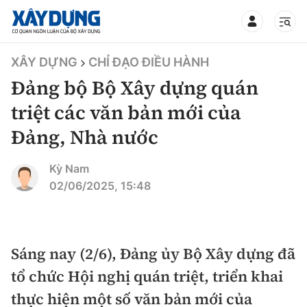
TIN BỘ XÂY DỰNG
XÂY DỰNG
CHỈ ĐẠO ĐIỀU HÀNH
Đảng bộ Bộ Xây dựng quán
triệt các văn bản mới của
Đảng, Nhà nước
CHUYÊN MỤC
Kỳ Nam
Mới nhất
02/06/2025, 15:48
Thời sự
Chính trị
Sáng nay (2/6), Đảng ủy Bộ Xây dựng đã
Xây dựng
tổ chức Hội nghị quán triệt, triển khai
Xã hội
Chỉ đạo điều hành
thực hiện một số văn bản mới của
Giao thông