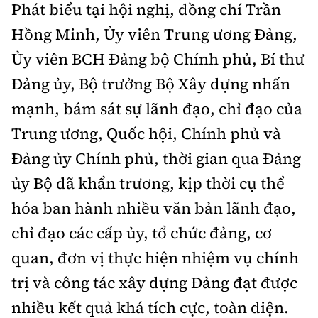
Tổng biên tập:
Nguyễn Thị Hồng Nga
Phát biểu tại hội nghị, đồng chí Trần
Hồng Minh, Ủy viên Trung ương Đảng,
Phó Tổng biên tập:
Nguyễn Sơn Tùng,
Nguyễn Đức Thắng, La Đức Hùng
Ủy viên BCH Đảng bộ Chính phủ, Bí thư
Hotline:
Quảng cáo và Phát hành:
Đảng ủy, Bộ trưởng Bộ Xây dựng nhấn
0901 514 799
0915 057 282
mạnh, bám sát sự lãnh đạo, chỉ đạo của
Email:
bandoc@baoxaydung.vn
Trung ương, Quốc hội, Chính phủ và
Cấm sao chép dưới mọi hình thức nếu không có sự
Đảng ủy Chính phủ, thời gian qua Đảng
chấp thuận bằng văn bản.
ủy Bộ đã khẩn trương, kịp thời cụ thể
hóa ban hành nhiều văn bản lãnh đạo,
chỉ đạo các cấp ủy, tổ chức đảng, cơ
quan, đơn vị thực hiện nhiệm vụ chính
Thông tin tòa
soạn
trị và công tác xây dựng Đảng đạt được
nhiều kết quả khá tích cực, toàn diện.