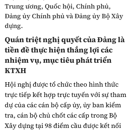
Chuyện dọc đường
Trung ương, Quốc hội, Chính phủ,
Quy hoạch kiến trúc
Quản lý
Kinh tế
Đảng ủy Chính phủ và Đảng ủy Bộ Xây
Cải chính
Vật liệu xây dựng
dựng.
Đường bộ
Thị trường
Pháp luật
Giám định chất lượng
Quán triệt nghị quyết của Đảng là
Hàng không
Tài chính
Thanh tra
tiền đề thực hiện thắng lợi các
An toàn giao thông
Quản lý đô thị
Đường sắt
Chứng khoán
nhiệm vụ, mục tiêu phát triển
An ninh hình sự
Giao thông 24h
Chất lượng sống
KTXH
Đăng kiểm
Bảo hiểm
Điều tra
ATGT địa phương
Giáo dục
Văn hóa - Giải Trí
Hội nghị được tổ chức theo hình thức
Đường sắt tốc độ cao
Doanh nghiệp
Pháp đình
Văn hóa giao thông
trực tiếp kết hợp trực tuyến với sự tham
Y tế
Văn hóa
Đường thủy
Thể thao
Hỏi - Đáp
dự của các cán bộ cấp ủy, ủy ban kiểm
Lái xe an toàn
Đời sống
Showbiz
Hàng hải
tra, cán bộ chủ chốt các cấp trong Bộ
Bóng đá
Công nghệ
Chung tay vì ATGT
Lao động - Công đoàn
Xây dựng tại 98 điểm cầu được kết nối
Điện ảnh
Đường sắt đô thị
Bình luận
Công nghệ mới