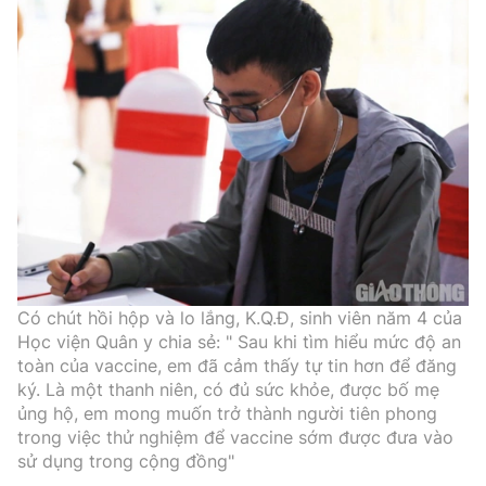
Có chút hồi hộp và lo lắng, K.Q.Đ, sinh viên năm 4 của
Học viện Quân y chia sẻ: " Sau khi tìm hiểu mức độ an
toàn của vaccine, em đã cảm thấy tự tin hơn để đăng
ký. Là một thanh niên, có đủ sức khỏe, được bố mẹ
ủng hộ, em mong muốn trở thành người tiên phong
trong việc thử nghiệm để vaccine sớm được đưa vào
sử dụng trong cộng đồng"