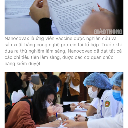
Nanocovax là ứng viên vaccine được nghiên cứu và
sản xuất bằng công nghệ protein tái tổ hợp. Trước khi
đưa ra thử nghiệm lâm sàng, Nanocovax đã đạt tất cả
các chỉ tiêu tiền lâm sàng, được các cơ quan chức
năng kiểm duyệt