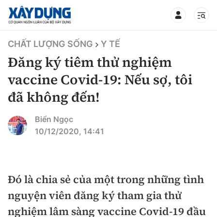
TIN BỘ XÂY DỰNG
CHẤT LƯỢNG SỐNG
Y TẾ
Đăng ký tiêm thử nghiệm
vaccine Covid-19: Nếu sợ, tôi
đã không đến!
CHUYÊN MỤC
Biển Ngọc
Mới nhất
10/12/2020, 14:41
Thời sự
Chính trị
Đó là chia sẻ của một trong những tình
Xây dựng
nguyện viên đăng ký tham gia thử
Xã hội
Chỉ đạo điều hành
nghiệm lâm sàng vaccine Covid-19 đầu
Giao thông