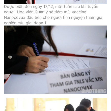
Được biết, đến ngày 17/12, một tuần sau khi tuyển
người, Học viện Quân y sẽ tiêm mũi vaccine
Nanocovax đầu tiên cho người tình nguyện tham gia
nghiên cứu giai đoạn 1