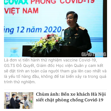
Là đơn vị tiến hành thử nghiệm vaccine Covid-19,
GS.TS Đỗ Quyết, Giám đốc Học viện Quân y cam kết
sẽ đặt tính an toàn của người tham gia lên cao nhất và
là yếu tố hàng đầu, không để tai biến xảy ra trong quá
trình thử nghiệm.
Chùm ảnh: Bến xe khách Hà Nội
siết chặt phòng chống Covid-19