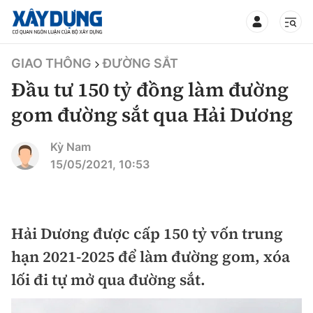
TIN BỘ XÂY DỰNG
GIAO THÔNG
ĐƯỜNG SẮT
Đầu tư 150 tỷ đồng làm đường
gom đường sắt qua Hải Dương
CHUYÊN MỤC
Kỳ Nam
15/05/2021, 10:53
Mới nhất
Thời sự
Hải Dương được cấp 150 tỷ vốn trung
hạn 2021-2025 để làm đường gom, xóa
Chính trị
Xây dựng
lối đi tự mở qua đường sắt.
Xã hội
Chỉ đạo điều hành
Giao thông