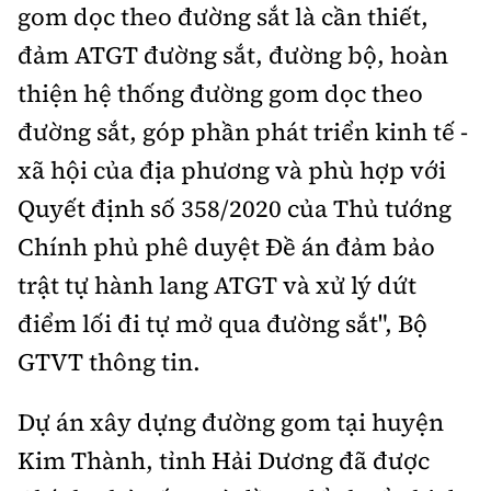
Tổng biên tập:
Nguyễn Thị Hồng Nga
gom dọc theo đường sắt là cần thiết,
đảm ATGT đường sắt, đường bộ, hoàn
Phó Tổng biên tập:
Nguyễn Sơn Tùng,
Nguyễn Đức Thắng, La Đức Hùng
thiện hệ thống đường gom dọc theo
Hotline:
Quảng cáo và Phát hành:
đường sắt, góp phần phát triển kinh tế -
0901 514 799
0915 057 282
xã hội của địa phương và phù hợp với
Email:
bandoc@baoxaydung.vn
Quyết định số 358/2020 của Thủ tướng
Cấm sao chép dưới mọi hình thức nếu không có sự
Chính phủ phê duyệt Đề án đảm bảo
chấp thuận bằng văn bản.
trật tự hành lang ATGT và xử lý dứt
điểm lối đi tự mở qua đường sắt", Bộ
GTVT thông tin.
Thông tin tòa
Dự án xây dựng đường gom tại huyện
soạn
Kim Thành, tỉnh Hải Dương đã được