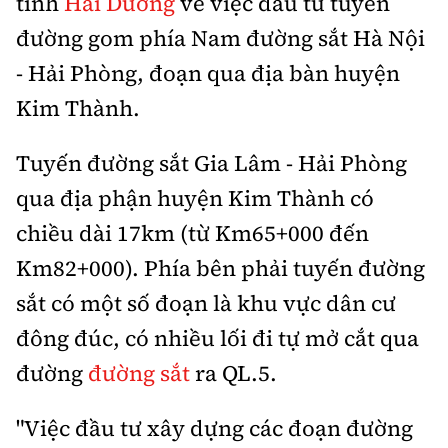
tỉnh
Hải Dương
về việc đầu tư tuyến
Thế giới
Gương sáng giao thông
Âm nhạc
đường gom phía Nam đường sắt Hà Nội
Nhà thầu
Hậu trường sao
Sản phẩm mới
Thời sự Quốc tế
Đi ++
- Hải Phòng, đoạn qua địa bàn huyện
Mời thầu - Đấu thầu
360 độ thể thao
Tư vấn
Kim Thành.
Hồ sơ tài liệu
Du lịch
Video
Thi viết về GTVT
Thế giới giao thông
Tuyến đường sắt Gia Lâm - Hải Phòng
Khám phá
Thời sự
qua địa phận huyện Kim Thành có
Thế giới xây dựng
Lối sống
Khám phá
chiều dài 17km (từ Km65+000 đến
Km82+000). Phía bên phải tuyến đường
Ẩm thực
Camera giao thông
sắt có một số đoạn là khu vực dân cư
Cơ quan chủ quản: Bộ Xây dựng
Câu chuyện giao thông
đông đúc, có nhiều lối đi tự mở cắt qua
Giấy phép số: 03/GP-BVHTTDL, cấp ngày 1/4/2025.
đường
đường sắt
ra QL.5.
Giải trí - Thể thao
Tòa soạn: Số 2 Nguyễn Công Hoan, phường Giảng Võ,
Hà Nội.
"Việc đầu tư xây dựng các đoạn đường