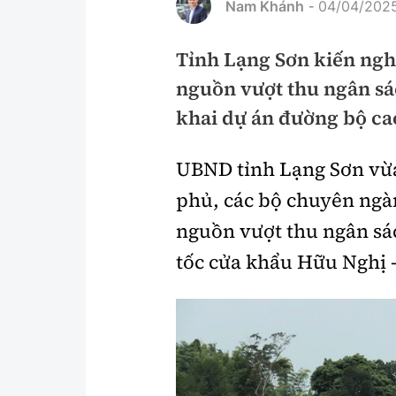
Nam Khánh
04/04/2025
-
Pháp luật
An toàn giao t
Tỉnh Lạng Sơn kiến nghị
Thanh tra
Giao thông 24
nguồn vượt thu ngân sá
An ninh hình sự
ATGT địa phươ
khai dự án đường bộ cao
Điều tra
Văn hóa giao t
UBND tỉnh Lạng Sơn vừa
Pháp đình
Lái xe an toàn
phủ, các bộ chuyên ngành
Hỏi - Đáp
Chung tay vì A
nguồn vượt thu ngân sá
Gương sáng gi
tốc cửa khẩu Hữu Nghị
xem thêm
Chất lượng sống
Văn hóa - Giải T
Giáo dục
Văn hóa