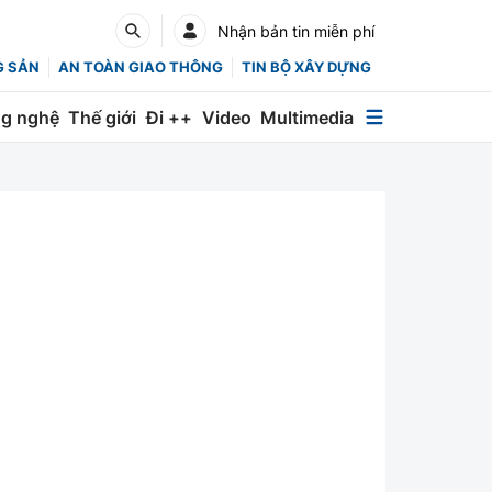
Nhận bản tin miễn phí
G SẢN
AN TOÀN GIAO THÔNG
TIN BỘ XÂY DỰNG
g nghệ
Thế giới
Đi ++
Video
Multimedia
Multimedia
Special
Emagazine
Photo
Infographic
English
Các chuyên trang