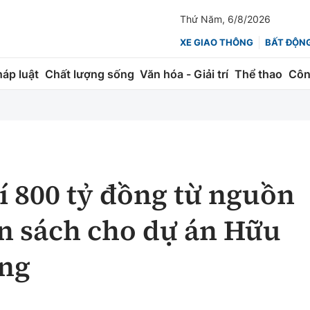
Thứ Năm, 6/8/2026
XE GIAO THÔNG
BẤT ĐỘN
háp luật
Chất lượng sống
Văn hóa - Giải trí
Thể thao
Côn
Giao thông
Kinh tế
ành
Quản lý
Thị trường
 trúc
Đường bộ
Tài chính
rí 800 tỷ đồng từ nguồn
ng
Hàng không
Chứng khoán
n sách cho dự án Hữu
 lượng
Đường sắt
Bảo hiểm
ăng
Đường sắt tốc độ cao
Doanh nghiệp
Đăng kiểm
xem thêm