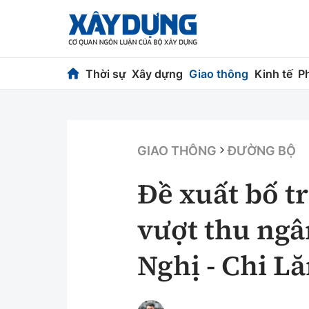
Thời sự
Xây dựng
Giao thông
Kinh tế
P
Thời sự
Xây dựng
Chính trị
Chỉ đạo điều h
GIAO THÔNG
ĐƯỜNG BỘ
Xã hội
Quy hoạch kiến
Đề xuất bố t
Chuyện dọc đường
Vật liệu xây dự
vượt thu ngâ
Cải chính
Giám định chất
Nghị - Chi L
Quản lý đô thị