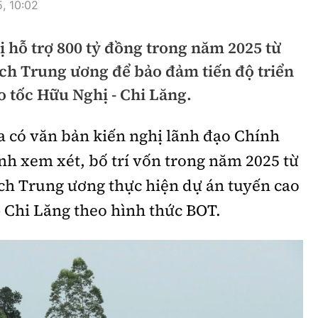
, 10:02
hông
Đường thủy
 hỗ trợ 800 tỷ đồng trong năm 2025 từ
h
Hàng hải
ch Trung ương để bảo đảm tiến độ triển
ng
Đường sắt đô thị
 tốc Hữu Nghị - Chi Lăng.
hông
Nhà thầu
 có văn bản kiến nghị lãnh đạo Chính
Mời thầu - Đấu thầu
 xem xét, bố trí vốn trong năm 2025 từ
TGT
Thi viết về Ngành
ch Trung ương thực hiện dự án tuyến cao
ao thông
 - Chi Lăng theo hình thức BOT.
rí
Thể thao
Công nghệ
Bóng đá
Công nghệ mới