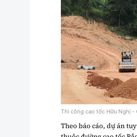
Y tế
Showbiz
Đời sống
Điện ảnh
Lao động - Công đoàn
Âm nhạc
Thế giới
Đi ++
Thời sự Quốc tế
Du lịch
Hồ sơ tài liệu
Khám phá
Thế giới giao thông
Lối sống
Thế giới xây dựng
Ẩm thực
Thi công cao tốc Hữu Nghị - 
Theo báo cáo, dự án tuy
thuộc đường cao tốc Bắc