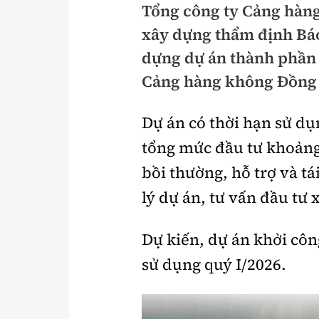
Tổng công ty Cảng hàng
Pháp luật
An toàn giao t
xây dựng thẩm định Báo
Thanh tra
Giao thông 24
dựng dự án thành phần 
An ninh hình sự
Cảng hàng không Đồng 
ATGT địa phươ
Điều tra
Văn hóa giao t
Dự án có thời hạn sử dụ
Pháp đình
Lái xe an toàn
tổng mức đầu tư khoảng 
bồi thường, hỗ trợ và tá
Hỏi - Đáp
Chung tay vì A
lý dự án, tư vấn đầu tư 
Gương sáng gi
xem thêm
Dự kiến, dự án khởi côn
sử dụng quý I/2026.
Chất lượng sống
Văn hóa - Giải T
Giáo dục
Văn hóa