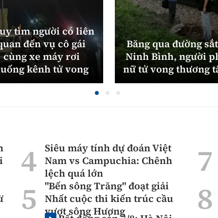
uy tìm người có liên
quan đến vụ cô gái
Băng qua đường sắt
cùng xe máy rơi
Ninh Bình, người p
uống kênh tử vong
nữ tử vong thương 
n
Siêu máy tính dự đoán Việt
i
Nam vs Campuchia: Chênh
lệch quá lớn
"Bến sông Trăng" đoạt giải
ừ
Nhất cuộc thi kiến trúc cầu
vượt sông Hương