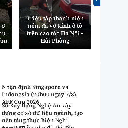
Triệu tập thanh niên
 ở
ném đá vỡ kính ô tô
Bắc Nin
hụ
trên cao tốc Hà Nội -
máy xử
tâm
Hải Phòng
điện gần
Nhận định Singapore vs
Indonesia (20h00 ngày 7/8),
AFF Cup 2026
Sở Xây dựng Nghệ An xây
dựng cơ sở dữ liệu ngành, tạo
nền tảng thực hiện Nghị
quyết 57
Trao quyền cho đô thị đặc