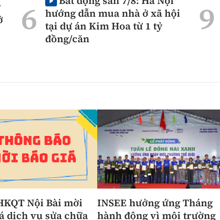
Bất động sản 7/8: Hà Nội
ỷ
hướng dẫn mua nhà ở xã hội
ở
tại dự án Kim Hoa từ 1 tỷ
đồng/căn
HKQT Nội Bài mời
INSEE hưởng ứng Tháng
á dịch vụ sửa chữa
hành động vì môi trường