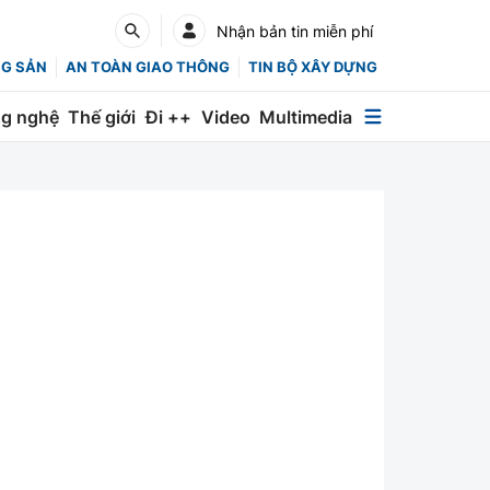
Nhận bản tin miễn phí
NG SẢN
AN TOÀN GIAO THÔNG
TIN BỘ XÂY DỰNG
g nghệ
Thế giới
Đi ++
Video
Multimedia
Multimedia
Special
Emagazine
Photo
Infographic
English
Các chuyên trang