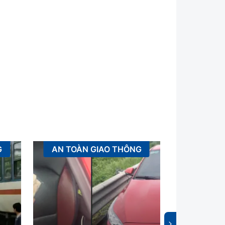
G
AN TOÀN GIAO THÔNG
XÂ