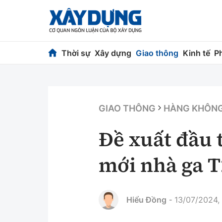
Thời sự
Xây dựng
Giao thông
Kinh tế
P
Thời sự
Xây dựng
Chính trị
Chỉ đạo điều h
GIAO THÔNG
HÀNG KHÔN
Xã hội
Quy hoạch kiến
Đề xuất đầu 
Chuyện dọc đường
Vật liệu xây dự
mới nhà ga T
Cải chính
Giám định chất
Quản lý đô thị
Hiểu Đồng
13/07/2024,
-