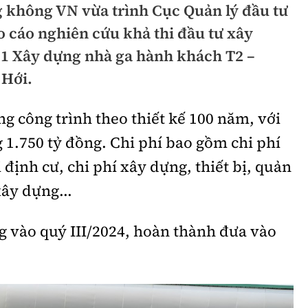
 không VN vừa trình Cục Quản lý đầu tư
hông
Đường thủy
 cáo nghiên cứu khả thi đầu tư xây
h
Hàng hải
1 Xây dựng nhà ga hành khách T2 –
Hới.
ng
Đường sắt đô thị
hông
Nhà thầu
ng công trình theo thiết kế 100 năm, với
1.750 tỷ đồng. Chi phí bao gồm chi phí
Mời thầu - Đấu thầu
i định cư, chi phí xây dựng, thiết bị, quản
TGT
Thi viết về Ngành
xây dựng...
ao thông
g vào quý III/2024, hoàn thành đưa vào
rí
Thể thao
Công nghệ
Bóng đá
Công nghệ mới