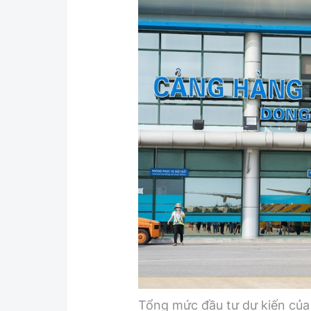
Y tế
Showbiz
Đời sống
Điện ảnh
Lao động - Công đoàn
Âm nhạc
Thế giới
Đi ++
Thời sự Quốc tế
Du lịch
Hồ sơ tài liệu
Khám phá
Thế giới giao thông
Lối sống
Thế giới xây dựng
Ẩm thực
Tổng mức đầu tư dự kiến của