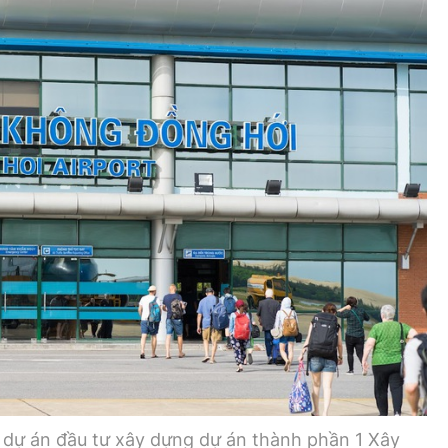
Bình luận
Sản phẩm mới
Hậu trường sao
AI
360 độ thể thao
Tư vấn
Video
Thời sự
Khám phá
Camera giao thông
Câu chuyện giao thông
Lăng kính xây dựng
Giải trí - Thể thao
 dự án đầu tư xây dựng dự án thành phần 1 Xây