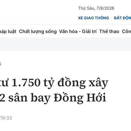
Thứ Sáu, 7/8/2026
XE GIAO THÔNG
BẤT ĐỘ
háp luật
Chất lượng sống
Văn hóa - Giải trí
Thể thao
Côn
Giao thông
Kinh tế
ành
Quản lý
Thị trường
G
 trúc
Đường bộ
Tài chính
tư 1.750 tỷ đồng xây
ng
Hàng không
Chứng khoán
2 sân bay Đồng Hới
 lượng
Đường sắt
Bảo hiểm
Đường sắt tốc độ cao
Doanh nghiệp
 19:33
Đăng kiểm
xem thêm